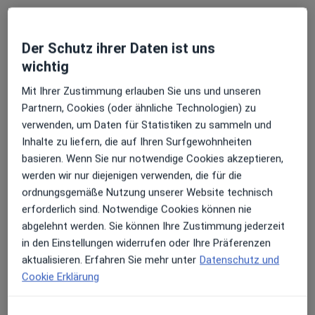
Zahlungsmodalitäten (private Besuche)
Der Schutz ihrer Daten ist uns
Akzeptierte Versicherungen
wichtig
Details
Mit Ihrer Zustimmung erlauben Sie uns und unseren
Telefonnummer
Partnern, Cookies (oder ähnliche Technologien) zu
02054...
Telefonnummer anzeigen
verwenden, um Daten für Statistiken zu sammeln und
02054...
Telefonnummer anzeigen
Inhalte zu liefern, die auf Ihren Surfgewohnheiten
basieren. Wenn Sie nur notwendige Cookies akzeptieren,
Mehr Details anzeigen
werden wir nur diejenigen verwenden, die für die
über die Adresse
ordnungsgemäße Nutzung unserer Website technisch
erforderlich sind. Notwendige Cookies können nie
abgelehnt werden. Sie können Ihre Zustimmung jederzeit
Erfahrungen
in den Einstellungen widerrufen oder Ihre Präferenzen
aktualisieren. Erfahren Sie mehr unter
Datenschutz und
Bewerten
Cookie Erklärung