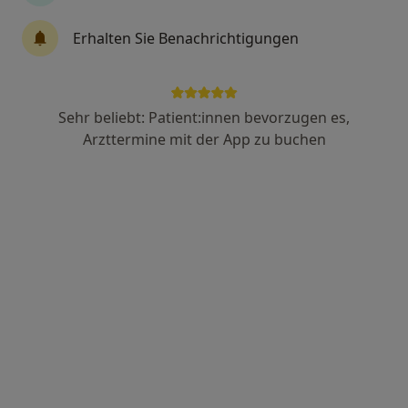
Terminanfrage senden
Erhalten Sie Benachrichtigungen
Über mich
Leistungen
Standorte
Bewertung
Sehr beliebt: Patient:innen bevorzugen es,
Arzttermine mit der App zu buchen
Über mich
Top 5
Juni 2022
Weiterbildungen und Tätigkeitsschwerpunkte
Intensivmediziner
Leistungen
Keine Informationen über Leistungen und Kosten
Auf diesem Profil wurden noch keine Informationen