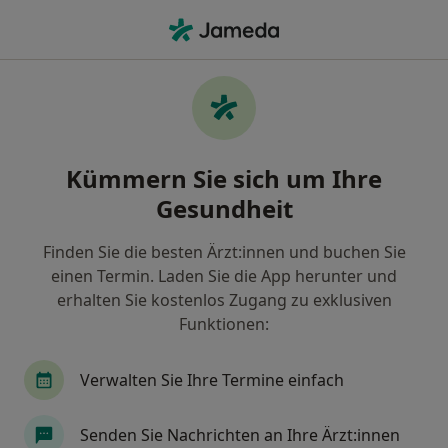
Ha
Wonach suchen Sie?
Startseite
Anästhesiologe
Mülheim an der Ruhr
Stadt ändern
Stadt
Kümmern Sie sich um Ihre
Gesundheit
Finden Sie die besten Ärzt:innen und buchen Sie
einen Termin. Laden Sie die App herunter und
Dr. med.
Adam Peszko
erhalten Sie kostenlos Zugang zu exklusiven
über Spezialisierungen
Anästhesiologe
·
Mehr
Funktionen:
Mülheim an der Ruhr
2 Adressen
61 Bewertungen
Verwalten Sie Ihre Termine einfach
Kontaktdaten anzeigen
Senden Sie Nachrichten an Ihre Ärzt:innen