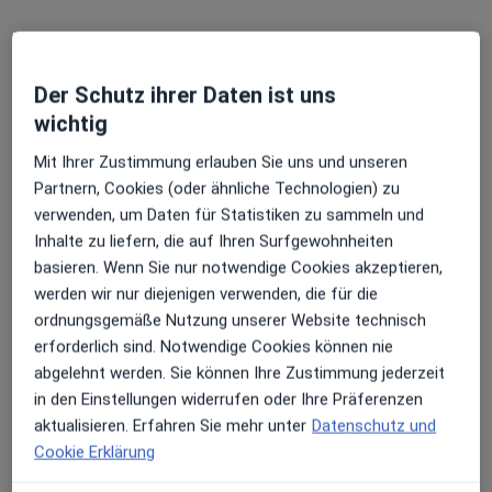
Dr. med. Hannes Parbus
Akupunkteur, Orthopäde & Unfallchirurg, Orthopäde
13 Bewertungen
Der Schutz ihrer Daten ist uns
wichtig
Gutenbergstr. 8, Kaufbeuren
•
Zu Google Maps
OrthoPraxis im Medicenter Dr.med. Clemens Kappler Dr.med. Hannes Parbus Prof. Dr. Michael Frink u.w.
Mit Ihrer Zustimmung erlauben Sie uns und unseren
Dieser Arzt bzw. diese Ärztin bietet keine Online-Terminbuchung an diesem Standort an.
Partnern, Cookies (oder ähnliche Technologien) zu
verwenden, um Daten für Statistiken zu sammeln und
Terminanfrage senden
Inhalte zu liefern, die auf Ihren Surfgewohnheiten
basieren. Wenn Sie nur notwendige Cookies akzeptieren,
werden wir nur diejenigen verwenden, die für die
ordnungsgemäße Nutzung unserer Website technisch
erforderlich sind. Notwendige Cookies können nie
abgelehnt werden. Sie können Ihre Zustimmung jederzeit
in den Einstellungen widerrufen oder Ihre Präferenzen
aktualisieren. Erfahren Sie mehr unter
Datenschutz und
Cookie Erklärung
Dr. med. Elfriede Wörz