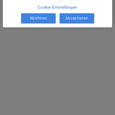
·
Mehr
Akupunkteurin, Augenärztin
Cookie-Einstellungen
18 Bewertungen
Ablehnen
Akzeptieren
Gutenbergstr. 2, Kaufbeuren
•
Zu Google Maps
Praxis Dr.med. Elfriede Wörz Fachärztin für Augenheilkunde
Dieser Arzt bzw. diese Ärztin bietet keine Online-Terminbuchung an diesem Standort an.
Terminanfrage senden
Ärzte und Heilberufler verfügbar
Diese Ärzte und Heilberufler befinden sich
außerhalb von Hirschzell, Kaufbeuren, Bayern in
Gebieten nahe Ihrer Suche.