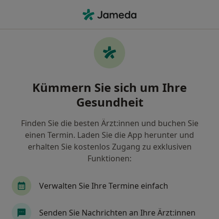
Ha
Akupunkteur • Hirschzell, Kaufbeuren, Bayern
Filter & Sortierung
Zu Google Maps
Akupunkteure in Kaufbeuren, Hirschzell
Kümmern Sie sich um Ihre
Wie wir die Suchergebnisse sortieren
Gesundheit
Finden Sie die besten Ärzt:innen und buchen Sie
einen Termin. Laden Sie die App herunter und
erhalten Sie kostenlos Zugang zu exklusiven
Funktionen:
Verwalten Sie Ihre Termine einfach
OrthoPraxis im Medicenter Dr.med.
Clemens Kappler Dr.med. Hannes Parbus
Senden Sie Nachrichten an Ihre Ärzt:innen