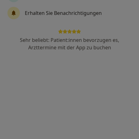
Prof. Dr. Michael Frink u.w.
Gemeinschaftspraxis
Erhalten Sie Benachrichtigungen
·
Mehr
Orthopädie, Unfallchirurgie, Akupunktur
27 Bewertungen
Gutenbergstr. 8, Kaufbeuren
•
Zu Google Maps
Sehr beliebt: Patient:innen bevorzugen es,
OrthoPraxis im Medicenter Dr.med. Clemens Kappler Dr.med. Hannes Parbus Prof. Dr. Michael Frink u.w.
Arzttermine mit der App zu buchen
Keine Online-Terminbuchung über jameda verfügbar
Profil anzeigen