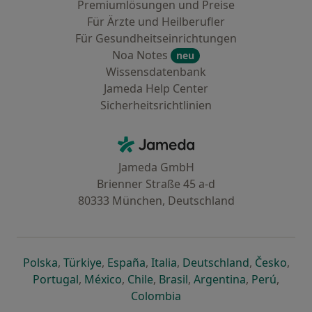
Premiumlösungen und Preise
Für Ärzte und Heilberufler
Für Gesundheitseinrichtungen
Noa Notes
neu
Wissensdatenbank
Jameda Help Center
Sicherheitsrichtlinien
Kontakt
Jameda - Startseite
Jameda GmbH
Brienner Straße 45 a-d
80333 München, Deutschland
öffnet in einer neuen Registerkarte
öffnet in einer neuen Registerkarte
öffnet in einer neuen Registerk
öffnet in einer neuen Reg
öffnet in ei
öffn
Polska
,
Türkiye
,
España
,
Italia
,
Deutschland
,
Česko
,
öffnet in einer neuen Registerkarte
öffnet in einer neuen Registerkarte
öffnet in einer neuen Register
öffnet in einer neuen R
öffnet in ei
öffnet
Portugal
,
México
,
Chile
,
Brasil
,
Argentina
,
Perú
,
öffnet in einer neuen Re
Colombia