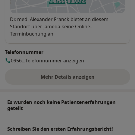
Zu Google Maps
öffnet in einer neuen Registe
Verfügbarkeit
Dr. med. Alexander Franck bietet an diesem
Standort über Jameda keine Online-
Terminbuchung an
Telefonnummer
0956...
Telefonnummer anzeigen
Mehr Details anzeigen
über die Adresse
Es wurden noch keine Patientenerfahrungen
geteilt
Schreiben Sie den ersten Erfahrungsbericht!