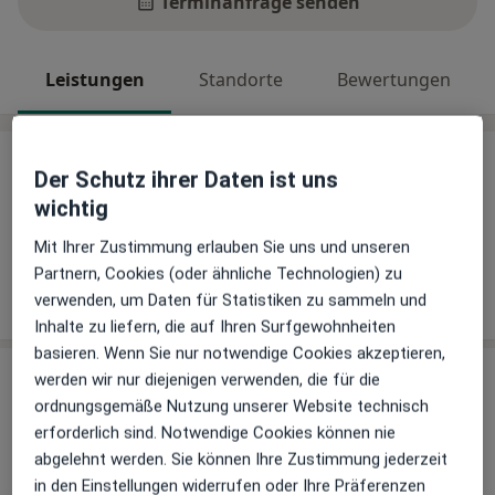
Terminanfrage senden
Leistungen
Standorte
Bewertungen
Leistungen
Der Schutz ihrer Daten ist uns
wichtig
Keine Informationen über Leistungen und Kosten
Auf diesem Profil wurden noch keine Informationen
Mit Ihrer Zustimmung erlauben Sie uns und unseren
über Leistungen hinzugefügt.
Partnern, Cookies (oder ähnliche Technologien) zu
verwenden, um Daten für Statistiken zu sammeln und
Inhalte zu liefern, die auf Ihren Surfgewohnheiten
basieren. Wenn Sie nur notwendige Cookies akzeptieren,
werden wir nur diejenigen verwenden, die für die
Sind Sie Dr. med. Alexander Franck?
Arzt-Info
ordnungsgemäße Nutzung unserer Website technisch
erforderlich sind. Notwendige Cookies können nie
abgelehnt werden. Sie können Ihre Zustimmung jederzeit
Hinterlegen Sie kostenlos ein Portraitbild, Ihre
in den Einstellungen widerrufen oder Ihre Präferenzen
Sprechzeiten und Leistungen. Dadurch werden Sie