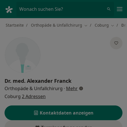
Ha
Wonach suchen Sie?
Startseite
Orthopäde & Unfallchirurg
Coburg
Dr
Stadt ändern
Stadt ä
Dr. med.
Alexander Franck
über Spezialisierungen
Orthopäde & Unfallchirurg
·
Mehr
Coburg
2 Adressen
Kontaktdaten anzeigen