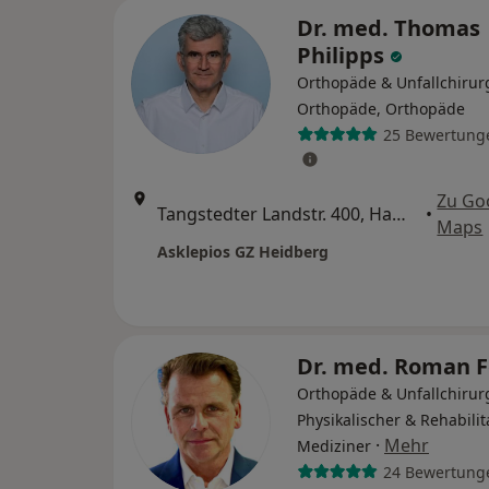
Dr. med. Thomas
Philipps
Orthopäde & Unfallchirur
Orthopäde, Orthopäde
25 Bewertung
Zu Go
Tangstedter Landstr. 400, Hamburg
•
Maps
Asklepios GZ Heidberg
Dr. med. Roman F
Orthopäde & Unfallchirurg
Physikalischer & Rehabilit
·
Mehr
Mediziner
24 Bewertung