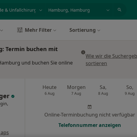
et, Erkrankung, Name
z.B. Berlin
Mehr Filter
Sortierung
g: Termin buchen mit
Wie wir die Sucherge
 Hamburg und buchen Sie online
sortieren
Heute
Morgen
Sa,
So,
6 Aug
7 Aug
8 Aug
9 Aug
üger
gin,
Online-Terminbuchung nicht verfügbar
Telefonnummer anzeigen
Maps