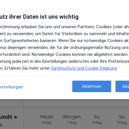
AGAPLESION DIAKONIEKLINIKUM Klinik für Fuß- und Sprunggelenkchirurgie
tz ihrer Daten ist uns wichtig
Zustimmung erlauben Sie uns und unseren Partnern, Cookies (oder äh
Heute
Morgen
Sa,
So,
6 Aug
7 Aug
8 Aug
9 Aug
en) zu verwenden, um Daten für Statistiken zu sammeln und Inhalte 
rgin
ren Surfgewohnheiten basieren. Wenn Sie nur notwendige Cookies ak
en
 nur diejenigen verwenden, die für die ordnungsgemäße Nutzung uns
Online-Terminbuchung nicht verfügbar
erforderlich sind. Notwendige Cookies können nie abgelehnt werden.
mmung jederzeit in den Einstellungen widerrufen oder Ihre Präferenz
Terminanfrage senden
en. Erfahren Sie mehr unter
Datenschutz und Cookie Erklärung
ogle
Ablehnen
Ak
nstellungen
Rundt
Heute
Morgen
Sa,
So,
6 Aug
7 Aug
8 Aug
9 Aug
g,