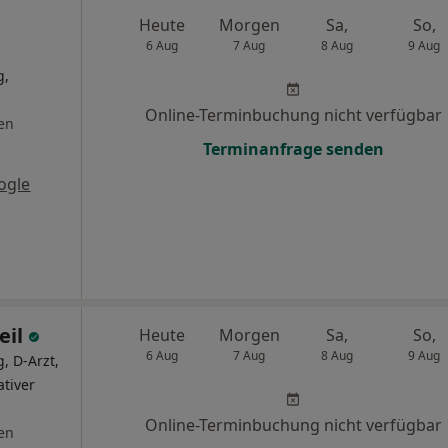
Heute
Morgen
Sa,
So,
6 Aug
7 Aug
8 Aug
9 Aug
g,
Online-Terminbuchung nicht verfügbar
en
Terminanfrage senden
ogle
eil
Heute
Morgen
Sa,
So,
6 Aug
7 Aug
8 Aug
9 Aug
, D-Arzt,
ativer
Online-Terminbuchung nicht verfügbar
en