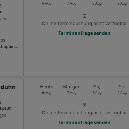
6 Aug
7 Aug
8 Aug
9 Aug
g,
de
gen
Online-Terminbuchung nicht verfügbar
Terminanfrage senden
aps
Praxis Dr.med. Gunnar Broß Facharzt für Orthopädie und Unfallchirurgie
rduhn
Heute
Morgen
Sa,
So,
6 Aug
7 Aug
8 Aug
9 Aug
g,
rapeut
Online-Terminbuchung nicht verfügbar
gen
Terminanfrage senden