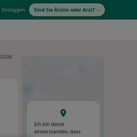
Einloggen
Sind Sie Ärztin oder Arzt?
bnisse
Mo,
Di,
Mi,
10 Aug
11 Aug
12 Aug
Ich bin damit
einverstanden, dass