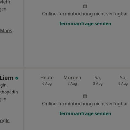
Mehr
gen
Online-Terminbuchung nicht verfügbar
Terminanfrage senden
 Maps
 Liem
Heute
Morgen
Sa,
So,
6 Aug
7 Aug
8 Aug
9 Aug
gin,
rthopädin
gen
Online-Terminbuchung nicht verfügbar
Terminanfrage senden
ogle