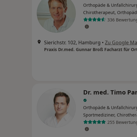
Orthopäde & Unfallchirur
Chirotherapeut, Orthopä
336 Bewertun
Sierichstr. 102, Hamburg
•
Zu Google M
Dr. med. Timo Pa
Orthopäde & Unfallchirur
Sportmediziner, Chirothe
255 Bewertun