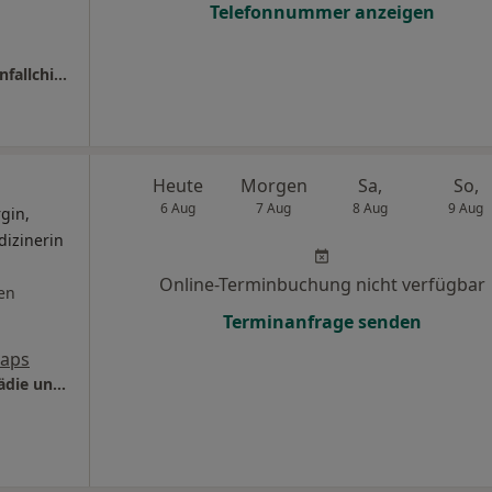
Telefonnummer anzeigen
Kath.Marienkrankenhaus gGmbH Klinik f. Unfallchirurgie, Orthopädie und Handchirurgie
Heute
Morgen
Sa,
So,
6 Aug
7 Aug
8 Aug
9 Aug
gin,
dizinerin
Online-Terminbuchung nicht verfügbar
en
Terminanfrage senden
Maps
Praxis Corinna Haack Fachärztin für Orthopädie und Unfallchirugie