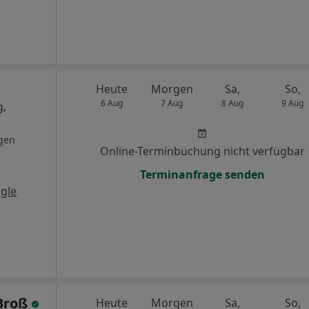
Heute
Morgen
Sa,
So,
6 Aug
7 Aug
8 Aug
9 Aug
g,
gen
Online-Terminbuchung nicht verfügbar
Terminanfrage senden
gle
 Broß
Heute
Morgen
Sa,
So,