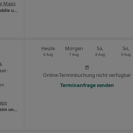
e Maps
Praxis Dr. Timo Parduhn Facharzt für Orthopädie und Unfallchirurgie
Heute
Morgen
Sa,
So,
6 Aug
7 Aug
8 Aug
9 Aug
g,
·
eut
Online-Terminbuchung nicht verfügbar
en
Terminanfrage senden
aps
Orthopädie Othmarschen Dres. Bernd Augustin und Gabriele Michel