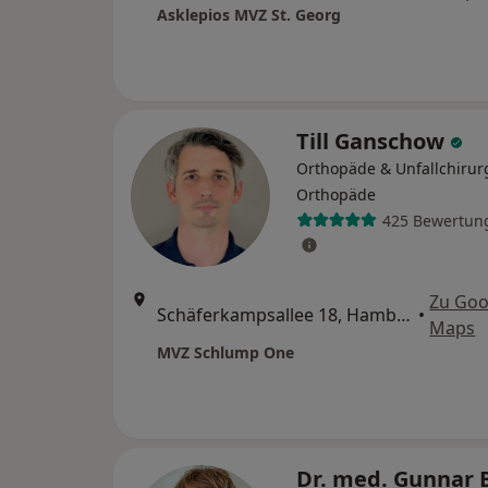
Asklepios MVZ St. Georg
Till Ganschow
Orthopäde & Unfallchirur
Orthopäde
425 Bewertun
Zu Goo
Schäferkampsallee 18, Hamburg
•
Maps
MVZ Schlump One
Dr. med. Gunnar