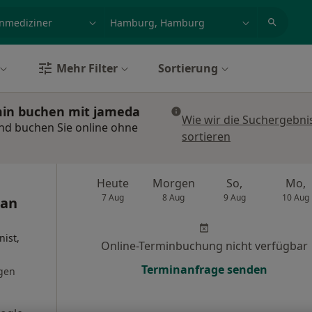
et, Erkrankung, Name
z.B. Berlin
Mehr Filter
Sortierung
min buchen mit jameda
Wie wir die Suchergebni
nd buchen Sie online ohne
sortieren
Heute
Morgen
So,
Mo,
7 Aug
8 Aug
9 Aug
10 Aug
ian
nist,
Online-Terminbuchung nicht verfügbar
Terminanfrage senden
gen