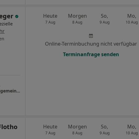
aeger
Heute
Morgen
So,
Mo,
7 Aug
8 Aug
9 Aug
10 Aug
zielle
hr
en
Online-Terminbuchung nicht verfügbar
Terminanfrage senden
s
Praxis Dr.med. Ulrike Jaeger Fachärztin f. Allgemeinmedizin
Flotho
Heute
Morgen
So,
Mo,
7 Aug
8 Aug
9 Aug
10 Aug