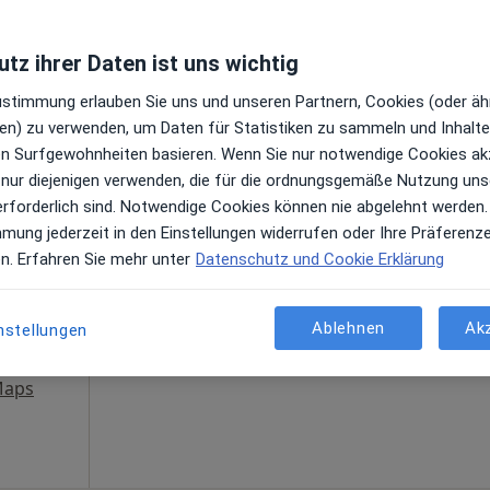
ogle
tz ihrer Daten ist uns wichtig
Zustimmung erlauben Sie uns und unseren Partnern, Cookies (oder äh
en) zu verwenden, um Daten für Statistiken zu sammeln und Inhalte 
Heute
Morgen
So,
Mo,
ren Surfgewohnheiten basieren. Wenn Sie nur notwendige Cookies ak
7 Aug
8 Aug
9 Aug
10 Aug
 nur diejenigen verwenden, die für die ordnungsgemäße Nutzung uns
·
oge
erforderlich sind. Notwendige Cookies können nie abgelehnt werden.
mmung jederzeit in den Einstellungen widerrufen oder Ihre Präferenz
Online-Terminbuchung nicht verfügbar
gen
en. Erfahren Sie mehr unter
Datenschutz und Cookie Erklärung
Terminanfrage senden
Ablehnen
Ak
nstellungen
Maps