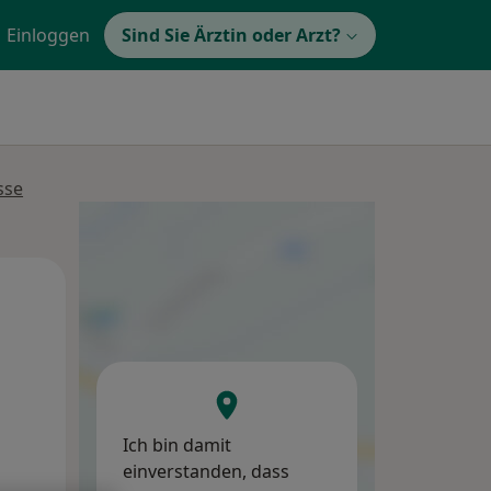
Einloggen
Sind Sie Ärztin oder Arzt?
sse
Di,
Mi,
Do,
11 Aug
12 Aug
13 Aug
Ich bin damit
einverstanden, dass