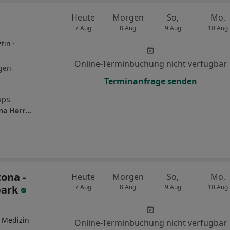
Heute
Morgen
So,
Mo,
7 Aug
8 Aug
9 Aug
10 Aug
·
tin
Online-Terminbuchung nicht verfügbar
gen
Terminanfrage senden
aps
Praxis für Medizin & Ästhetik Dr.med. Corinna Herrmann
ona -
Heute
Morgen
So,
Mo,
park
7 Aug
8 Aug
9 Aug
10 Aug
 Medizin
Online-Terminbuchung nicht verfügbar