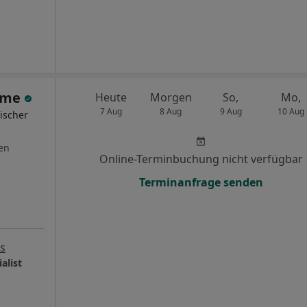
imme
Heute
Morgen
So,
Mo,
7 Aug
8 Aug
9 Aug
10 Aug
ischer
en
Online-Terminbuchung nicht verfügbar
Terminanfrage senden
s
alist