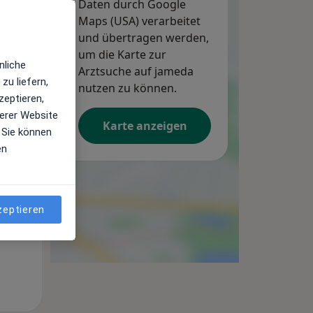
Daten durch Google
Maps (USA) verarbeitet
und übertragen werden,
um die Karte zur
nliche
Arztsuche auf jameda
zu liefern,
Di,
Mi,
Do,
nutzen zu können.
zeptieren,
11 Aug
12 Aug
13 Aug
erer Website
Karte anzeigen
 Sie können
en
zeptieren