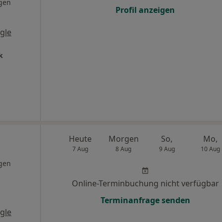
gen
Profil anzeigen
gle
k
Heute
Morgen
So,
Mo,
7 Aug
8 Aug
9 Aug
10 Aug
gen
Online-Terminbuchung nicht verfügbar
Terminanfrage senden
gle