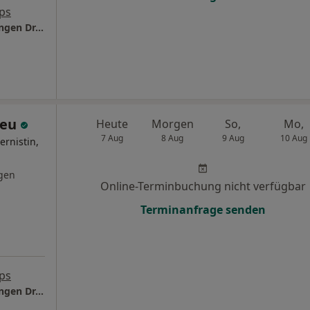
ps
Praxis für ganzheit. Medizin Hamburg-Stellingen Dr.med. Ariane Deu und Christian Kuschel
Deu
Heute
Morgen
So,
Mo,
7 Aug
8 Aug
9 Aug
10 Aug
ernistin,
gen
Online-Terminbuchung nicht verfügbar
Terminanfrage senden
ps
Praxis für ganzheit. Medizin Hamburg-Stellingen Dr.med. Ariane Deu und Christian Kuschel