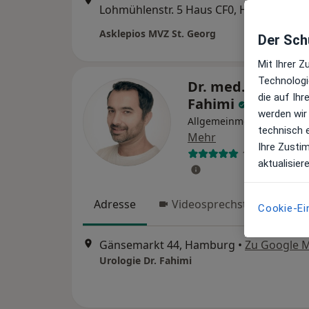
Zu Go
Lohmühlenstr. 5 Haus CF0, Hamburg
•
Maps
Asklepios MVZ St. Georg
Der Schu
Mit Ihrer 
Technologi
Dr. med. Mustafa
die auf Ih
Fahimi
werden wir
Allgemeinmediziner, Urol
technisch 
Mehr
Ihre Zusti
193 Bewertun
aktualisier
Adresse
Videosprechstunde
Cookie-Ei
Gänsemarkt 44, Hamburg
•
Zu Google 
Urologie Dr. Fahimi