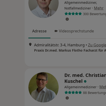
Allgemeinmediziner,
·
Mehr
Notfallmediziner
300 Bewertun
Adresse
Videosprechstunde
Admiralitätstr. 3-4, Hamburg
•
Zu Googl
Dr. med. Christia
Kuschel
·
Me
Allgemeinmediziner
88 Bewertung