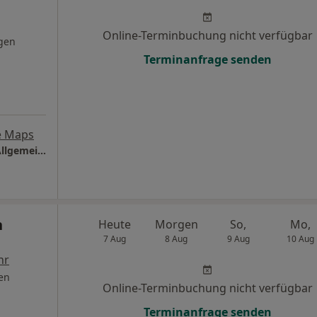
Online-Terminbuchung nicht verfügbar
gen
Terminanfrage senden
e Maps
Praxis Dr.med. Markus Flotho Facharzt für Allgemeinmedizin
n
Heute
Morgen
So,
Mo,
7 Aug
8 Aug
9 Aug
10 Aug
hr
en
Online-Terminbuchung nicht verfügbar
Terminanfrage senden