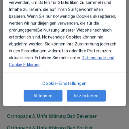
verwenden, um Daten für Statistiken zu sammeln und
Orthopäde & Unfallchirurg Bad Aibling
Inhalte zu liefern, die auf Ihren Surfgewohnheiten
basieren. Wenn Sie nur notwendige Cookies akzeptieren,
Orthopäde & Unfallchirurg Bad Arolsen
werden wir nur diejenigen verwenden, die für die
ordnungsgemäße Nutzung unserer Website technisch
Orthopäde & Unfallchirurg Bad Bellingen
erforderlich sind. Notwendige Cookies können nie
abgelehnt werden. Sie können Ihre Zustimmung jederzeit
Orthopäde & Unfallchirurg Bad Belzig
in den Einstellungen widerrufen oder Ihre Präferenzen
Orthopäde & Unfallchirurg Bad Bentheim
aktualisieren. Erfahren Sie mehr unter
Datenschutz und
Cookie Erklärung
Orthopäde & Unfallchirurg Bad Bergzabern
Orthopäde & Unfallchirurg Bad Berka
Cookie-Einstellungen
Orthopäde & Unfallchirurg Bad Berleburg
Ablehnen
Akzeptieren
Orthopäde & Unfallchirurg Bad Bertrich
Orthopäde & Unfallchirurg Bad Bevensen
Orthopäde & Unfallchirurg Bad Bocklet