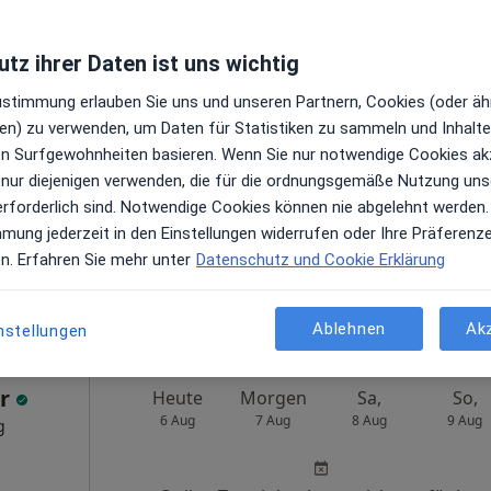
tz ihrer Daten ist uns wichtig
Zustimmung erlauben Sie uns und unseren Partnern, Cookies (oder äh
Heute
Morgen
Sa,
So,
en) zu verwenden, um Daten für Statistiken zu sammeln und Inhalte 
6 Aug
7 Aug
8 Aug
9 Aug
g,
ren Surfgewohnheiten basieren. Wenn Sie nur notwendige Cookies ak
 nur diejenigen verwenden, die für die ordnungsgemäße Nutzung uns
erforderlich sind. Notwendige Cookies können nie abgelehnt werden.
Online-Terminbuchung nicht verfügbar
mmung jederzeit in den Einstellungen widerrufen oder Ihre Präferenz
Terminanfrage senden
en. Erfahren Sie mehr unter
Datenschutz und Cookie Erklärung
e Maps
Handchirurg Magdeburg Stephan Heinrich Facharzt für Orthopädie und Unfallchirurgie
Ablehnen
Ak
nstellungen
er
Heute
Morgen
Sa,
So,
6 Aug
7 Aug
8 Aug
9 Aug
g