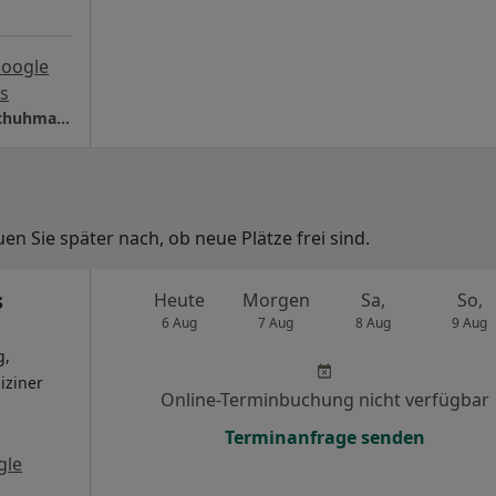
Google
s
Sporthopaedie Braunschweig Dres. Bernd Schuhmacher Götz Kawalla und Elmer Zickler
n Sie später nach, ob neue Plätze frei sind.
s
Heute
Morgen
Sa,
So,
6 Aug
7 Aug
8 Aug
9 Aug
g,
iziner
Online-Terminbuchung nicht verfügbar
Terminanfrage senden
gle