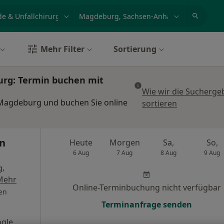
et, Erkrankung, Name
z.B. Berlin
Mehr Filter
Sortierung
urg: Termin buchen mit
Wie wir die Sucherge
 Magdeburg und buchen Sie online
sortieren
an
Heute
Morgen
Sa,
So,
6 Aug
7 Aug
8 Aug
9 Aug
g,
Mehr
Online-Terminbuchung nicht verfügbar
en
Terminanfrage senden
gle