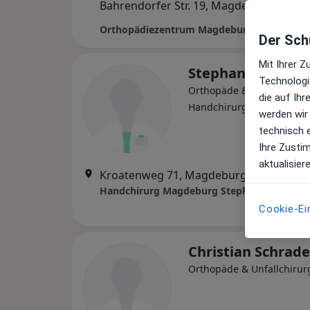
Bahrendorfer Str. 19, Magdeburg
•
Maps
Orthopädiezentrum Magdeburg MVZ GmbH
Der Schu
Mit Ihrer 
Stephan Heinrich
Technologi
Orthopäde & Unfallchirur
die auf Ih
Handchirurg, Orthopäde
werden wir
technisch 
Ihre Zusti
aktualisier
Kroatenweg 71, Magdeburg
•
Zu Googl
Cookie-Ei
Christian Schrad
Orthopäde & Unfallchirur