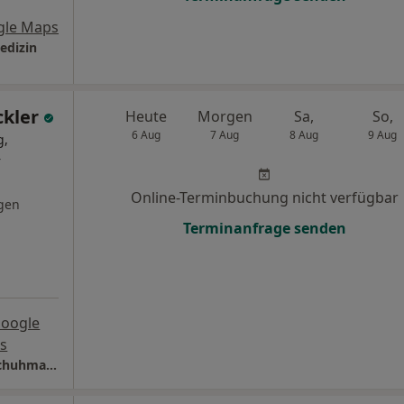
gle Maps
edizin
ckler
Heute
Morgen
Sa,
So,
6 Aug
7 Aug
8 Aug
9 Aug
g,
r
Online-Terminbuchung nicht verfügbar
gen
Terminanfrage senden
Google
s
Sporthopaedie Braunschweig Dres. Bernd Schuhmacher Götz Kawalla und Elmer Zickler