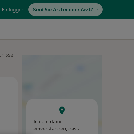
Einloggen
Sind Sie Ärztin oder Arzt?
bnisse
Mo,
Di,
Mi,
10 Aug
11 Aug
12 Aug
Ich bin damit
einverstanden, dass