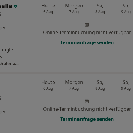
walla
Heute
Morgen
Sa,
So,
6 Aug
7 Aug
8 Aug
9 Aug
g,
gen
Online-Terminbuchung nicht verfügbar
Terminanfrage senden
Google
s
Sporthopaedie Braunschweig Dres. Bernd Schuhmacher Götz Kawalla und Elmer Zickler
Heute
Morgen
Sa,
So,
6 Aug
7 Aug
8 Aug
9 Aug
g,
Online-Terminbuchung nicht verfügbar
gen
Terminanfrage senden