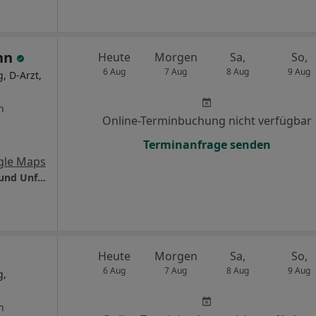
nn
Heute
Morgen
Sa,
So,
6 Aug
7 Aug
8 Aug
9 Aug
, D-Arzt,
n
Online-Terminbuchung nicht verfügbar
Terminanfrage senden
gle Maps
Markus Wagemann - Praxis für Orthopädie und Unfallchirurgie - D-Arzt
Heute
Morgen
Sa,
So,
6 Aug
7 Aug
8 Aug
9 Aug
g,
n