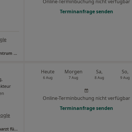
Online-Terminbuchung nicht verfügbar
Terminanfrage senden
gle
MVZ Orthopädie Wolmirstedt Orthopädiezentrum Magdeburg GmbH
Heute
Morgen
Sa,
So,
6 Aug
7 Aug
8 Aug
9 Aug
g,
nkteur
en
Online-Terminbuchung nicht verfügbar
Terminanfrage senden
ogle
Praxis f. Naturheilverfahren Ulrich Pohl Facharzt für Orthopädie und Unfallchirurgie