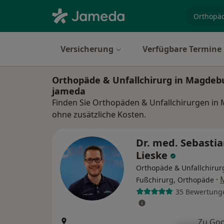
Fachgebi
Versicherung
Verfügbare Termine
Orthopäde & Unfallchirurg in Magdeb
jameda
Finden Sie Orthopäden & Unfallchirurgen in
ohne zusätzliche Kosten.
Dr. med. Sebasti
Lieske
Orthopäde & Unfallchirur
·
Fußchirurg, Orthopäde
35 Bewertung
Zu Goo