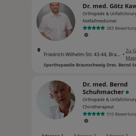
Dr. med. Götz Ka
Orthopäde & Unfallchirur
Notfallmediziner
383 Bewertun
Zu 
Friedrich-Wilhelm-Str. 43-44, Braunschweig
•
Map
Dr. med. Bernd
Schuhmacher
Orthopäde & Unfallchirur
Chirotherapeut
510 Bewertun