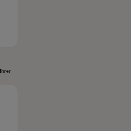
Ihrer
Mo,
Di,
Mi,
10 Aug
11 Aug
12 Aug