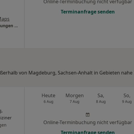
Online-Terminbuchung nicht verfügbar
Terminanfrage senden
Maps
Med. Versorgungszentrum Pfeiffersche Stiftungen GmbH MVZ im Wichernhaus
außerhalb von Magdeburg, Sachsen-Anhalt in Gebieten nahe 
Heute
Morgen
Sa,
So,
6 Aug
7 Aug
8 Aug
9 Aug
g,
iziner
Online-Terminbuchung nicht verfügbar
gen
Terminanfrage senden