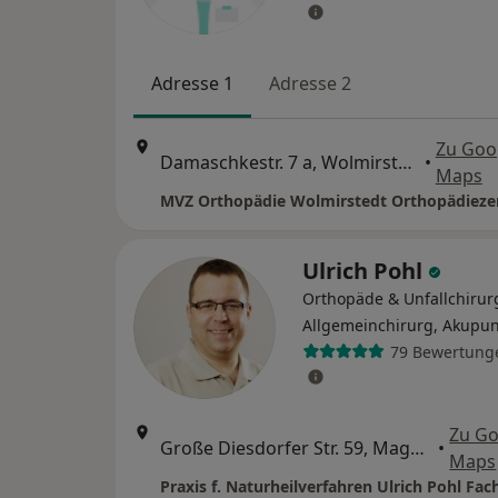
Adresse 1
Adresse 2
Zu Goo
Damaschkestr. 7 a, Wolmirstedt
•
Maps
Ulrich Pohl
Orthopäde & Unfallchirur
Allgemeinchirurg, Akupu
79 Bewertung
Zu Go
Große Diesdorfer Str. 59, Magdeburg
•
Maps