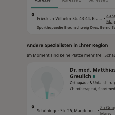
Adresse 1
Adresse 2
Adresse 3
Zu 
Friedrich-Wilhelm-Str. 43-44, Braunschweig
•
Map
Andere Spezialisten in Ihrer Region
Im Moment sind keine Plätze mehr frei. Schaue
Dr. med. Matthia
Greulich
Orthopäde & Unfallchirur
Chirotherapeut, Sportmed
Zu Goo
Schöninger Str. 26, Magdeburg
•
Maps