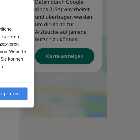
Daten durch Google
Maps (USA) verarbeitet
und übertragen werden,
um die Karte zur
nliche
Arztsuche auf jameda
Mo,
Di,
Mi,
zu liefern,
nutzen zu können.
10 Aug
11 Aug
12 Aug
zeptieren,
erer Website
Karte anzeigen
 Sie können
en
zeptieren
Mo,
Di,
Mi,
10 Aug
11 Aug
12 Aug