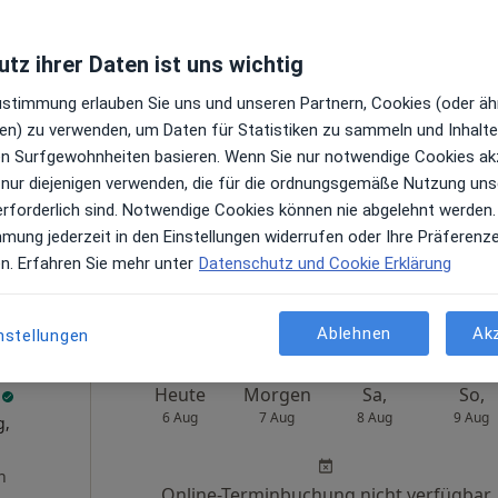
tz ihrer Daten ist uns wichtig
c
Zustimmung erlauben Sie uns und unseren Partnern, Cookies (oder äh
Heute
Morgen
Sa,
So,
en) zu verwenden, um Daten für Statistiken zu sammeln und Inhalte 
6 Aug
7 Aug
8 Aug
9 Aug
ren Surfgewohnheiten basieren. Wenn Sie nur notwendige Cookies ak
g
 nur diejenigen verwenden, die für die ordnungsgemäße Nutzung uns
n
Online-Terminbuchung nicht verfügbar
erforderlich sind. Notwendige Cookies können nie abgelehnt werden.
mmung jederzeit in den Einstellungen widerrufen oder Ihre Präferenz
Terminanfrage senden
en. Erfahren Sie mehr unter
Datenschutz und Cookie Erklärung
Maps
Heinrich-Braun-Klinikum gGmbH Standort Zwickau Abt. Orthopädie und Unfallchirurgie
Ablehnen
Ak
nstellungen
n
Heute
Morgen
Sa,
So,
6 Aug
7 Aug
8 Aug
9 Aug
g,
n
Online-Terminbuchung nicht verfügbar