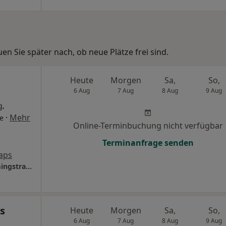
n Sie später nach, ob neue Plätze frei sind.
Heute
Morgen
Sa,
So,
6 Aug
7 Aug
8 Aug
9 Aug
g,
·
Mehr
ge
Online-Terminbuchung nicht verfügbar
Terminanfrage senden
aps
Klinikum Chemnitz gGmbH Standort Flemmingstrasse 2 Klinik für Innere Medizin II
s
Heute
Morgen
Sa,
So,
6 Aug
7 Aug
8 Aug
9 Aug