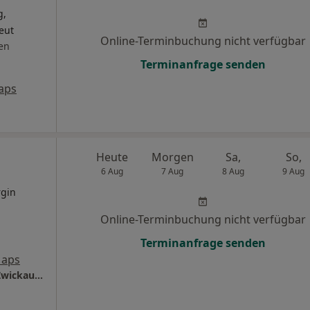
g,
eut
Online-Terminbuchung nicht verfügbar
en
Terminanfrage senden
aps
Heute
Morgen
Sa,
So,
6 Aug
7 Aug
8 Aug
9 Aug
rgin
Online-Terminbuchung nicht verfügbar
Terminanfrage senden
Maps
Heinrich-Braun-Klinikum gGmbH Standort Zwickau Abt. Orthopädie und Unfallchirurgie