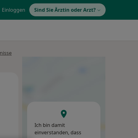
Einloggen
Sind Sie Ärztin oder Arzt?
nisse
Mo,
Di,
Mi,
10 Aug
11 Aug
12 Aug
Ich bin damit
einverstanden, dass