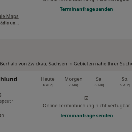
Terminanfrage senden
gle Maps
Praxis Martin Neumann Facharzt für Orthopädie und Unfallchirurgie
ußerhalb von Zwickau, Sachsen in Gebieten nahe Ihrer Such
chlund
Heute
Morgen
Sa,
So,
6 Aug
7 Aug
8 Aug
9 Aug
g,
·
rapeut
Online-Terminbuchung nicht verfügbar
en
Terminanfrage senden