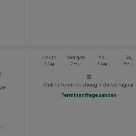
Heute
Morgen
Sa,
So,
6 Aug
7 Aug
8 Aug
9 Aug
g,
Online-Terminbuchung nicht verfügbar
gen
Terminanfrage senden
ps