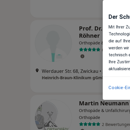
Der Schu
Prof. Dr. med. Eri
Mit Ihrer 
Technologi
Röhner
die auf Ih
Orthopäde & Unfallchirur
werden wir
6 Bewertunge
technisch 
Ihre Zusti
aktualisier
Werdauer Str. 68, Zwickau
•
Zu Google 
Cookie-Ei
Martin Neuman
Orthopäde & Unfallchirur
Orthopäde
2 Bewertunge