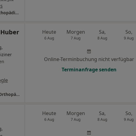
s
DRK Krankenhaus Lichtenstein Klinik für Orthopädie und Unfallchirurgie
 Huber
Heute
Morgen
Sa,
So,
6 Aug
7 Aug
8 Aug
9 Aug
g,
iziner
Online-Terminbuchung nicht verfügbar
en
Terminanfrage senden
gle
Praxis Dr.med. Andreas Huber Facharzt für Orthopädie
Heute
Morgen
Sa,
So,
6 Aug
7 Aug
8 Aug
9 Aug
g,
de