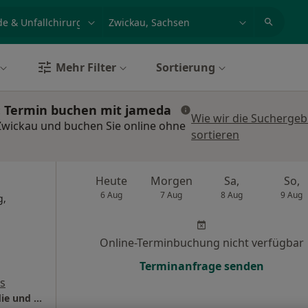
et, Erkrankung, Name
z.B. Berlin
Mehr Filter
Sortierung
u: Termin buchen mit jameda
Wie wir die Suchergeb
Zwickau und buchen Sie online ohne
sortieren
Heute
Morgen
Sa,
So,
6 Aug
7 Aug
8 Aug
9 Aug
g,
Online-Terminbuchung nicht verfügbar
Terminanfrage senden
s
Praxis Alexander Zahn Facharz für Orthopädie und Unfallchirurgie