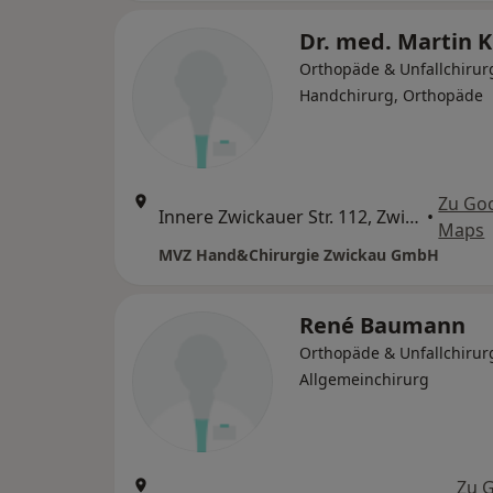
Dr. med. Martin 
Orthopäde & Unfallchirur
Handchirurg, Orthopäde
Zu Go
Innere Zwickauer Str. 112, Zwickau
•
Maps
MVZ Hand&Chirurgie Zwickau GmbH
René Baumann
Orthopäde & Unfallchirur
Allgemeinchirurg
Zu 