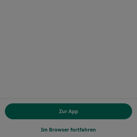
Blumenstr. 14, Düsseldorf
•
Zu Google Maps
Orthopädie am Kö-Bogen Dres. Rüdiger Dohmann Andreas Gassen Markus Teller u.w.
Dieser Arzt bzw. diese Ärztin bietet keine Online-Terminbuchung an diesem Standort an.
Terminanfrage senden
Zur App
Dr. med. Tim Adams
·
Orthopäde & Unfallchirurg, Chirotherapeut, Akupunkteur
Mehr
Im Browser fortfahren
72 Bewertungen