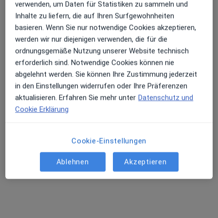
verwenden, um Daten für Statistiken zu sammeln und
Inhalte zu liefern, die auf Ihren Surfgewohnheiten
basieren. Wenn Sie nur notwendige Cookies akzeptieren,
werden wir nur diejenigen verwenden, die für die
ordnungsgemäße Nutzung unserer Website technisch
Dr. med. Nawid Ayubi
erforderlich sind. Notwendige Cookies können nie
abgelehnt werden. Sie können Ihre Zustimmung jederzeit
·
Orthopäde & Unfallchirurg, Chirotherapeut, Sportmediziner
in den Einstellungen widerrufen oder Ihre Präferenzen
Mehr
aktualisieren. Erfahren Sie mehr unter
Datenschutz und
71 Bewertungen
Cookie Erklärung
Nordstr. 32, Düsseldorf
•
Zu Google Maps
Privatpraxis Nawid Ayubi Facharzt für Orthopädie und Unfallchirurgie
Cookie-Einstellungen
Privatpraxis
Ablehnen
Akzeptieren
Dieser Arzt bzw. diese Ärztin bietet keine Online-Terminbuchung an diesem Standort an.
Terminanfrage senden