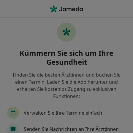
Ha
Orthopäde & Unfallchirurg • Ratingen, Nordrhein-Westfalen
Filter & Sortierung
Zu Google Maps
Orthopäde & Unfallchirurg in Ratingen:
Kümmern Sie sich um Ihre
Termin buchen mit jameda
Gesundheit
Finden Sie Orthopäden & Unfallchirurgen in
Ratingen und buchen Sie online ohne zusätzliche
Finden Sie die besten Ärzt:innen und buchen Sie
Kosten.
einen Termin. Laden Sie die App herunter und
Wie wir die Suchergebnisse sortieren
erhalten Sie kostenlos Zugang zu exklusiven
Funktionen:
Verwalten Sie Ihre Termine einfach
Senden Sie Nachrichten an Ihre Ärzt:innen