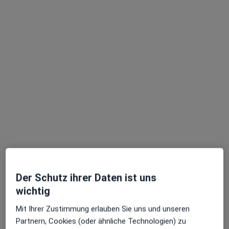
Dr. med. Daniel Stosch
·
Mehr
Orthopäde & Unfallchirurg, Handchirurg, Fußchirurg
251 Bewertungen
Grunerstr. 33, Düsseldorf
•
Zu Google Maps
Praxis Dr. Daniel Stosch Facharzt für Orthopädie und Unfallchirurgie
Privatpraxis
Dieser Arzt bzw. diese Ärztin bietet keine Online-Terminbuchung an diesem Standort an.
Der Schutz ihrer Daten ist uns
Terminanfrage senden
wichtig
Mit Ihrer Zustimmung erlauben Sie uns und unseren
Partnern, Cookies (oder ähnliche Technologien) zu