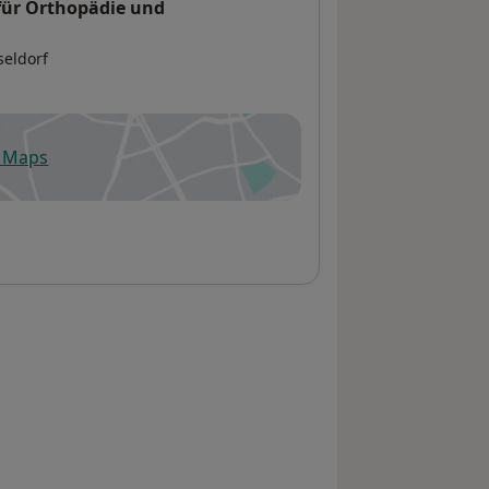
 für Orthopädie und
seldorf
e Maps
fnet in einer neuen Registerkarte