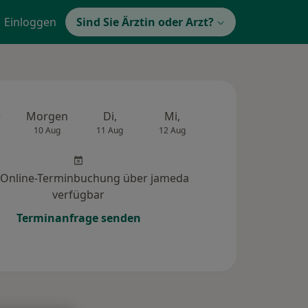
Einloggen
Sind Sie Ärztin oder Arzt?
e
Morgen
Di,
Mi,
Do,
Fr,
10 Aug
11 Aug
12 Aug
13 Aug
14 Au
 Online-Terminbuchung über jameda
verfügbar
Terminanfrage senden