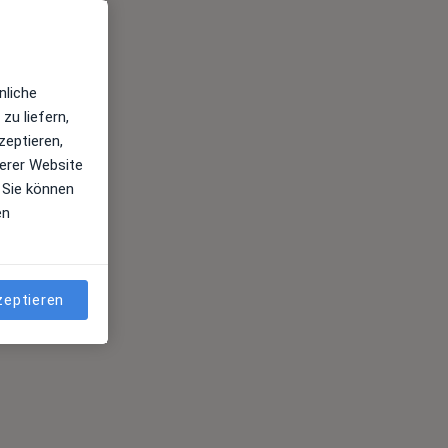
nliche
zu liefern,
zeptieren,
erer Website
 Sie können
en
zeptieren