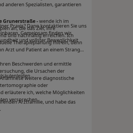
 anderen Spezialisten, garantieren
e Grunerstraße -
wende ich im
iner Praxis? Dann kontaktieren Sie uns
en an, die das Ziel, ihre
reinbaren. Gemeinsam finden wir
d und nachhaltig erreichen. Ich
undheit und vollster Beweglichkeit
iduelle Therapieplanung mit ein, denn
n Arzt und Patient an einem Strang
 Ihren Beschwerden und ermittle
ersuchung, die Ursachen der
elsäulenleiden
r Anamnese weitere diagnostische
utertomographie oder
erläutere ich, welche Möglichkeiten
hten versprechen.
fenden Arztfamilie, und habe das
.
d Verletzungen des Stütz- und