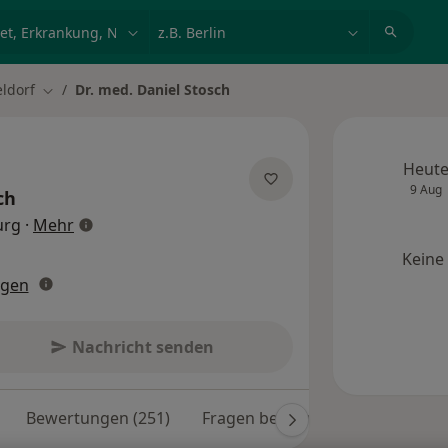
et, Erkrankung, Name
z.B. Berlin
ldorf
Dr. med. Daniel Stosch
ern
Stadt ändern
Heut
9 Aug
ch
über Spezialisierungen
urg
·
Mehr
Keine
ngen
Nachricht senden
Bewertungen (251)
Fragen beantwortet (4)