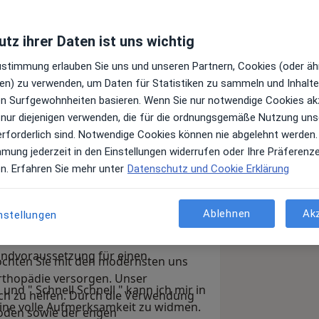
tz ihrer Daten ist uns wichtig
Zustimmung erlauben Sie uns und unseren Partnern, Cookies (oder äh
en) zu verwenden, um Daten für Statistiken zu sammeln und Inhalte 
ren Surfgewohnheiten basieren. Wenn Sie nur notwendige Cookies ak
 nur diejenigen verwenden, die für die ordnungsgemäße Nutzung uns
erforderlich sind. Notwendige Cookies können nie abgelehnt werden.
mmung jederzeit in den Einstellungen widerrufen oder Ihre Präferenz
sseldorf. Mein Name ist Dr. med.
en. Erfahren Sie mehr unter
Datenschutz und Cookie Erklärung
hopädie Grunerstraße
als Facharzt
 Ich bin auf die Behandlung von
Funktionsstörungen des Stütz- und
Ablehnen
Ak
nstellungen
undvoraussetzung für einen
öchten Sie mit den modernsten uns
rthopädie versorgen. Unser
und " Schnell Schnell " kann ich mir in
lich zu helfen. Durch die Verwendung
ine volle Aufmerksamkeit zu widmen.
oden sowie der engen