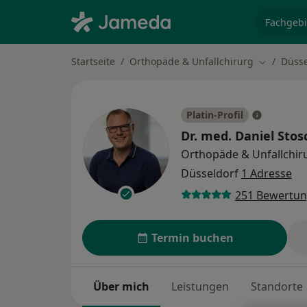
Fachgebi
Startseite
Orthopäde & Unfallchirurg
Düsse
Stadt änd
Platin-Profil
Dr. med.
Daniel Stos
Orthopäde & Unfallchir
Düsseldorf
1 Adresse
251 Bewertu
Termin buchen
Über mich
Leistungen
Standorte