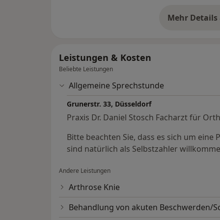
Mehr Details
Handchirurgie
üb
Die Handchirurgie ist ein Teilgebiet der O
von Erkrankungen, Verletzungen und Fehl
Leistungen & Kosten
und des Unterarms beschäftigt.
Beliebte Leistungen
Als Facharzt für Orthopädie ist mir bewusst
Allgemeine Sprechstunde
Leben sind und wie jede Einschränkung ihr
beeinträchtigen kann. In meiner Praxis bi
Grunerstr. 33, Düsseldorf
auf aktuellem wissen-schaftlichem Stand un
Praxis Dr. Daniel Stosch Facharzt für Ort
modernste Geräte und differenzierte Nachb
Ihnen einen optimalen Behandlungserfolg 
Bitte beachten Sie, dass es sich um eine P
sind natürlich als Selbstzahler willkomme
Andere Leistungen
Arthrose Knie
Behandlung von akuten Beschwerden/