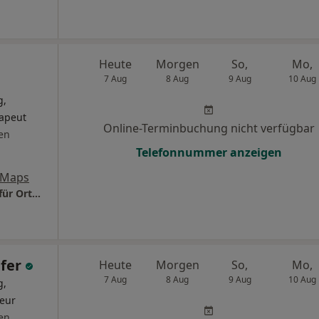
Heute
Morgen
So,
Mo,
7 Aug
8 Aug
9 Aug
10 Aug
g,
rapeut
Online-Terminbuchung nicht verfügbar
en
Telefonnummer anzeigen
 Maps
Praxis Dr.med. Thomas Wieczorek Facharzt für Orthopädie und Unfallchirurgie
pfer
Heute
Morgen
So,
Mo,
7 Aug
8 Aug
9 Aug
10 Aug
g,
eur
en