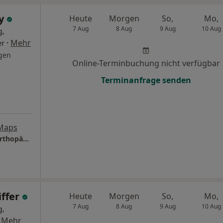
ly
Heute
Morgen
So,
Mo,
7 Aug
8 Aug
9 Aug
10 Aug
g,
·
Mehr
er
gen
Online-Terminbuchung nicht verfügbar
Terminanfrage senden
Maps
Praxis Dr.med. Thomas Pauly Facharzt für Orthopädie
iffer
Heute
Morgen
So,
Mo,
7 Aug
8 Aug
9 Aug
10 Aug
g,
·
Mehr