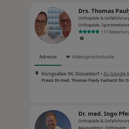
Drs. Thomas Pau
Orthopäde & Unfallchirur
Orthopäde, Sportmedizin
117 Bewertun
Adresse
Videosprechstunde
Königsallee 94, Düsseldorf
•
Zu Google 
Dr. med. Ingo Pfe
Orthopäde & Unfallchirur
Akupunkteur, Orthopäde