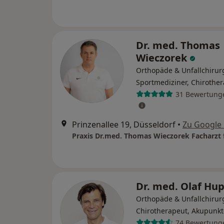
Dr. med. Thomas
Wieczorek
Orthopäde & Unfallchirur
Sportmediziner, Chirothe
31 Bewertung
Prinzenallee 19, Düsseldorf
•
Zu Google
Dr. med. Olaf Hu
Orthopäde & Unfallchirur
Chirotherapeut, Akupunkt
74 Bewertung