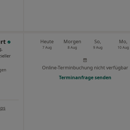
urt
Heute
Morgen
So,
Mo,
7 Aug
8 Aug
9 Aug
10 Aug
g,
ieller
Online-Terminbuchung nicht verfügbar
gen
Terminanfrage senden
aps