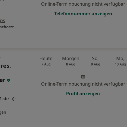
Online-Terminbuchung nicht verfügbar
Telefonnummer anzeigen
aps
Orthopädie am Rhein Dr.med. Olaf Hupfer Facharzt für Orthopädie
r
Heute
Morgen
So,
Mo,
res.
7 Aug
8 Aug
9 Aug
10 Aug
rer
Online-Terminbuchung nicht verfügbar
Profil anzeigen
·
Medizin)
gen