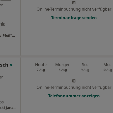
en
Online-Terminbuchung nicht verfügbar
Terminanfrage senden
gle
DOC Düsseldorfer Orthopaedicum Dres. Ingo Pfeiffer und Maximilian Lederer
rsch
Heute
Morgen
So,
Mo,
7 Aug
8 Aug
9 Aug
10 Aug
en
Online-Terminbuchung nicht verfügbar
Telefonnummer anzeigen
ps
Hausärztliche Gem.Praxis Dres. Joachim Borski Jana Jancke und Anne Hofer