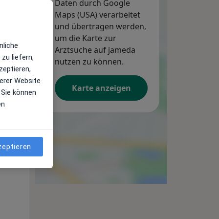
Daten durch Google
Maps (USA) verarbeitet
und übertragen werden,
um die Karte zur
nliche
Arztsuche auf jameda
zu liefern,
nutzen zu können.
zeptieren,
erer Website
Karte anzeigen
 Sie können
en
Di,
Mi,
Do,
zeptieren
11 Aug
12 Aug
13 Aug