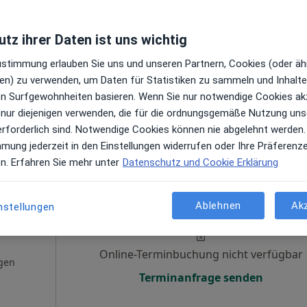
g,
Online-Terminbuchung nicht verfügbar
tz ihrer Daten ist uns wichtig
·
eur
Terminanfrage senden
Zustimmung erlauben Sie uns und unseren Partnern, Cookies (oder äh
en
en) zu verwenden, um Daten für Statistiken zu sammeln und Inhalte 
ren Surfgewohnheiten basieren. Wenn Sie nur notwendige Cookies ak
 nur diejenigen verwenden, die für die ordnungsgemäße Nutzung uns
gle
erforderlich sind. Notwendige Cookies können nie abgelehnt werden.
mmung jederzeit in den Einstellungen widerrufen oder Ihre Präferenz
DOC Düsseldorfer Orthopaedicum Dres. Ingo Pfeiffer und Maximilian Lederer
en. Erfahren Sie mehr unter
Datenschutz und Cookie Erklärung
Heute
Morgen
So,
Mo,
Ablehnen
Ak
nstellungen
7 Aug
8 Aug
9 Aug
10 Aug
itter
Online-Terminbuchung nicht verfügbar
gen
Terminanfrage senden