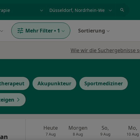
et, Erkrankung, Name
z.B. Berlin
Mehr Filter
•
1
Sortierung
Wie wir die Suchergebnisse s
therapeut
Akupunkteur
Sportmediziner
zeigen
Heute
Morgen
So,
Mo,
7 Aug
8 Aug
9 Aug
10 Aug
ian