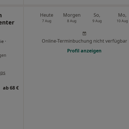
m
Heute
Morgen
So,
Mo,
enter
7 Aug
8 Aug
9 Aug
10 Aug
Online-Terminbuchung nicht verfügbar
·
ie
Profil anzeigen
gen
aps
ab 68 €