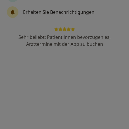
Erhalten Sie Benachrichtigungen
Dr. med. Klaus Jäger
Orthopäde & Unfallchirurg, Sportmediziner, Spezieller
Schmerztherapeut
93 Bewertungen
Sehr beliebt: Patient:innen bevorzugen es,
Arzttermine mit der App zu buchen
Zu Google
Stadthausgasse 5, Landau in der Pfalz
•
Maps
Praxis Dr.med. Klaus Jäger Facharzt für Orthopädie
Dieser Arzt bzw. diese Ärztin bietet keine Online-Terminbuchung an diesem Standort an.
Terminanfrage senden