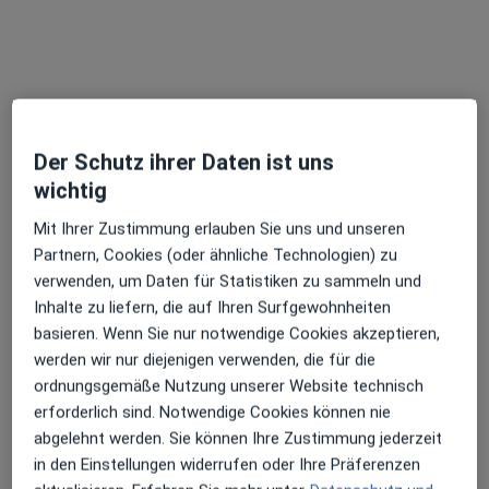
außerhalb von Bad Bergzabern, Rheinland-Pfalz in
Gebieten nahe Ihrer Suche.
Der Schutz ihrer Daten ist uns
wichtig
Mit Ihrer Zustimmung erlauben Sie uns und unseren
Partnern, Cookies (oder ähnliche Technologien) zu
verwenden, um Daten für Statistiken zu sammeln und
Dr. med. Holger Conrad
Inhalte zu liefern, die auf Ihren Surfgewohnheiten
Orthopäde & Unfallchirurg, Sportmediziner, Chirotherapeut
basieren. Wenn Sie nur notwendige Cookies akzeptieren,
332 Bewertungen
werden wir nur diejenigen verwenden, die für die
ordnungsgemäße Nutzung unserer Website technisch
Hauptstr. 8, Rheinstetten
•
Zu Google Maps
erforderlich sind. Notwendige Cookies können nie
Praxis Dr.med. Holger Conrad Facharzt für Orthopädie
abgelehnt werden. Sie können Ihre Zustimmung jederzeit
in den Einstellungen widerrufen oder Ihre Präferenzen
Dieser Arzt bzw. diese Ärztin bietet keine Online-Terminbuchung an diesem Standort an.