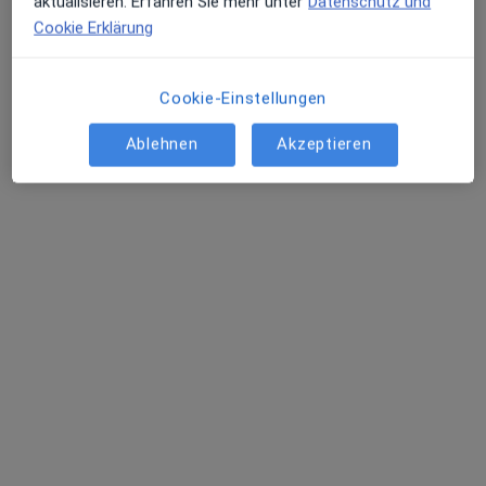
aktualisieren. Erfahren Sie mehr unter
Datenschutz und
Terminanfrage senden
Cookie Erklärung
Cookie-Einstellungen
Ablehnen
Akzeptieren
Prof. Dr. med. Christoph Becher
·
Orthopäde & Unfallchirurg, Sportmediziner, Orthopäde
Mehr
137 Bewertungen
Adresse
Videosprechstunde