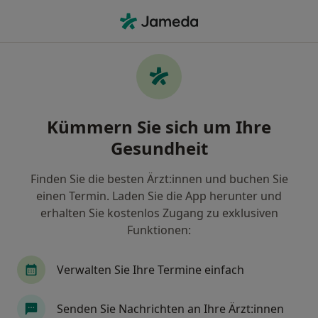
Ha
Orthopäde & Unfallchirurg • Bad Bergzabern, Rheinland-Pfalz
Filter & Sortierung
Zu Google Maps
Orthopäde & Unfallchirurg in Bad
Kümmern Sie sich um Ihre
Bergzabern: Termin buchen mit jameda
Gesundheit
Finden Sie Orthopäden & Unfallchirurgen in Bad
Bergzabern und buchen Sie online ohne zusätzliche
Finden Sie die besten Ärzt:innen und buchen Sie
Kosten.
einen Termin. Laden Sie die App herunter und
Wie wir die Suchergebnisse sortieren
erhalten Sie kostenlos Zugang zu exklusiven
Funktionen:
Verwalten Sie Ihre Termine einfach
Senden Sie Nachrichten an Ihre Ärzt:innen