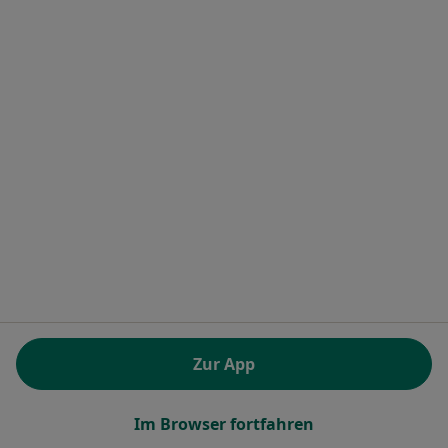
Terminanfrage senden
Dr. med. Patrick Heinzelmann
Orthopäde & Unfallchirurg, Notfallmediziner, Kinder- und
Jugend-Orthopäde
41 Bewertungen
Zur App
Zu Google
Woogtalstr. 7, Königstein im Taunus
•
Maps
Im Browser fortfahren
St.Josef Krankenhaus Abt. Chirurgie