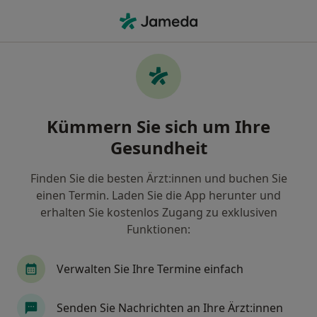
Ha
Orthopäde & Unfallchirurg • Bad Soden am Taunus, Hessen
Filter & Sortierung
Zu Google Maps
Orthopäde & Unfallchirurg in Bad Soden
Kümmern Sie sich um Ihre
am Taunus: Termin buchen mit jameda
Gesundheit
Finden Sie Orthopäden & Unfallchirurgen in Bad
Soden am Taunus und buchen Sie online ohne
Finden Sie die besten Ärzt:innen und buchen Sie
zusätzliche Kosten.
einen Termin. Laden Sie die App herunter und
Wie wir die Suchergebnisse sortieren
erhalten Sie kostenlos Zugang zu exklusiven
Funktionen:
Verwalten Sie Ihre Termine einfach
Senden Sie Nachrichten an Ihre Ärzt:innen