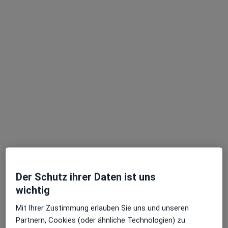
Terminanfrage senden
Dr. med. Daniel Fries
Orthopäde & Unfallchirurg, Notfallmediziner, Chirotherapeut
68 Bewertungen
Der Schutz ihrer Daten ist uns
wichtig
Zu Google
Professor-Much-Str. 2, Bad Soden am Taunus
•
Maps
Mit Ihrer Zustimmung erlauben Sie uns und unseren
chirurgie- maintaunus Dres. Riediger, Hirschberger, Hondyk und Partner
Partnern, Cookies (oder ähnliche Technologien) zu