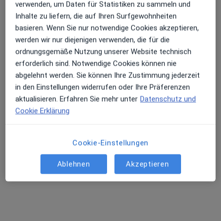
Dieser Arzt bzw. diese Ärztin bietet keine Online-Terminbuchung an diesem Standort an.
verwenden, um Daten für Statistiken zu sammeln und
Inhalte zu liefern, die auf Ihren Surfgewohnheiten
Terminanfrage senden
basieren. Wenn Sie nur notwendige Cookies akzeptieren,
werden wir nur diejenigen verwenden, die für die
ordnungsgemäße Nutzung unserer Website technisch
erforderlich sind. Notwendige Cookies können nie
abgelehnt werden. Sie können Ihre Zustimmung jederzeit
in den Einstellungen widerrufen oder Ihre Präferenzen
aktualisieren. Erfahren Sie mehr unter
Datenschutz und
Cookie Erklärung
Dr. med. Christian Riediger
Cookie-Einstellungen
Orthopäde & Unfallchirurg, Allgemeinchirurg, Spezieller
Unfallchirurg
Ablehnen
Akzeptieren
155 Bewertungen
Zu Google
Professor-Much-Str. 2, Bad Soden am Taunus
•
Maps