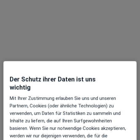
Dr. med. Franca Gatto-Collura
Allergologin, Kinder- und Jugendärztin
14 Bewertungen
Lindenstr. 75, Wadgassen
•
Zu Google Maps
Praxis Dr.med. Franca Gatto-Collura Fachärztin für Kinder- und Jugendmedizin
Dieser Arzt bzw. diese Ärztin bietet keine Online-Terminbuchung an diesem Standort an.
Der Schutz ihrer Daten ist uns
wichtig
Terminanfrage senden
Mit Ihrer Zustimmung erlauben Sie uns und unseren
Partnern, Cookies (oder ähnliche Technologien) zu
verwenden, um Daten für Statistiken zu sammeln und
Inhalte zu liefern, die auf Ihren Surfgewohnheiten
basieren. Wenn Sie nur notwendige Cookies akzeptieren,
werden wir nur diejenigen verwenden, die für die