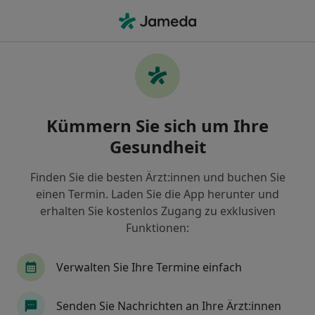
Ha
Allergologe • Dillingen, Saarland
Filter & Sortierung
Zu Google Maps
Allergologe in Dillingen: Termin buchen
Kümmern Sie sich um Ihre
mit jameda
Gesundheit
Finden Sie Allergologen in Dillingen und buchen Sie
online ohne zusätzliche Kosten.
Finden Sie die besten Ärzt:innen und buchen Sie
Wie wir die Suchergebnisse sortieren
einen Termin. Laden Sie die App herunter und
erhalten Sie kostenlos Zugang zu exklusiven
Funktionen:
Verwalten Sie Ihre Termine einfach
Senden Sie Nachrichten an Ihre Ärzt:innen