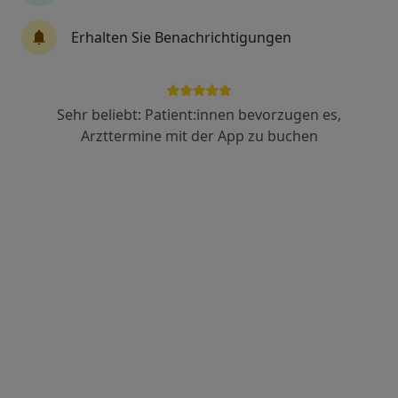
Dr. med. Matthias O. Heinze
Erhalten Sie Benachrichtigungen
Allergologe, Hals-Nasen-Ohren-Arzt, Schlafmediziner
1111 Bewertungen
Sehr beliebt: Patient:innen bevorzugen es,
Adresse
Videosprechstunde
Arzttermine mit der App zu buchen
Stummstr. 33, Dillingen
•
Zu Google Maps
hno Dr. Matthias O. Heinze
Dieser Arzt bzw. diese Ärztin bietet keine Online-Terminbuchung an diesem Standort an.
Terminanfrage senden