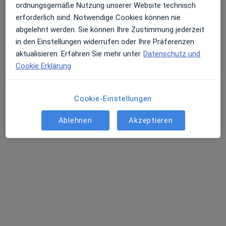
ordnungsgemäße Nutzung unserer Website technisch
erforderlich sind. Notwendige Cookies können nie
abgelehnt werden. Sie können Ihre Zustimmung jederzeit
Dr. med. Christoph Trennheuser
in den Einstellungen widerrufen oder Ihre Präferenzen
Allergologe, Hautarzt (Dermatologe)
aktualisieren. Erfahren Sie mehr unter
Datenschutz und
19 Bewertungen
Cookie Erklärung
Vaubanstr. 27, Saarlouis
•
Zu Google Maps
Cookie-Einstellungen
Praxis Dr.med.Christoph Trennheuser Facharzt für Dermatologie
Dieser Arzt bzw. diese Ärztin bietet keine Online-Terminbuchung an diesem Standort an.
Ablehnen
Akzeptieren
Terminanfrage senden