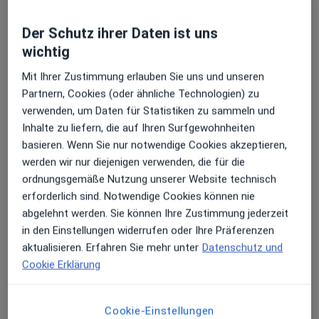
Miriam Schütz-Rynski
Allgemeinmedizinerin, Hausärztin
Erhalten Sie Benachrichtigungen
Der Schutz ihrer Daten ist uns
18 Bewertungen
wichtig
Mit Ihrer Zustimmung erlauben Sie uns und unseren
Rubensstraße 119, Berlin
•
Zu Google Maps
Sehr beliebt: Patient:innen bevorzugen es,
Partnern, Cookies (oder ähnliche Technologien) zu
MVZ Policum Berlin Friedenau - Allgemeinmedizin
Arzttermine mit der App zu buchen
verwenden, um Daten für Statistiken zu sammeln und
Dieser Arzt bzw. diese Ärztin bietet keine Online-Terminbuchung an diesem Standort an.
Inhalte zu liefern, die auf Ihren Surfgewohnheiten
basieren. Wenn Sie nur notwendige Cookies akzeptieren,
Terminanfrage senden
werden wir nur diejenigen verwenden, die für die
ordnungsgemäße Nutzung unserer Website technisch
erforderlich sind. Notwendige Cookies können nie
abgelehnt werden. Sie können Ihre Zustimmung jederzeit
in den Einstellungen widerrufen oder Ihre Präferenzen
aktualisieren. Erfahren Sie mehr unter
Datenschutz und
Cookie Erklärung
Anja Rambow
Cookie-Einstellungen