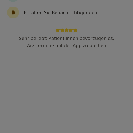
Dr. med. Sarah Kirchner
Erhalten Sie Benachrichtigungen
Anästhesiologin, Spezielle Schmerztherapeutin,
Akupunkteurin
9 Bewertungen
Sehr beliebt: Patient:innen bevorzugen es,
Arzttermine mit der App zu buchen
Falltorstr. 51, Neckargemünd
•
Zu Google Maps
Praxis Sarah Kevanjah-Kirchner Fachärztin für Anästhesiologie
Dieser Arzt bzw. diese Ärztin bietet keine Online-Terminbuchung an diesem Standort an.
Terminanfrage senden