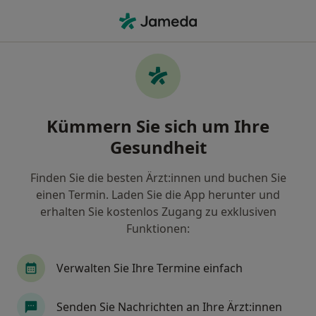
Ha
Anästhesiologe • Eberbach, Baden-Württemberg
Filter & Sortierung
Zu Google Maps
Anästhesiologe in Eberbach: Termin
Kümmern Sie sich um Ihre
buchen mit jameda
Gesundheit
Finden Sie Anästhesiologen in Eberbach und buchen
Sie online ohne zusätzliche Kosten.
Finden Sie die besten Ärzt:innen und buchen Sie
Wie wir die Suchergebnisse sortieren
einen Termin. Laden Sie die App herunter und
erhalten Sie kostenlos Zugang zu exklusiven
Funktionen:
Verwalten Sie Ihre Termine einfach
Senden Sie Nachrichten an Ihre Ärzt:innen