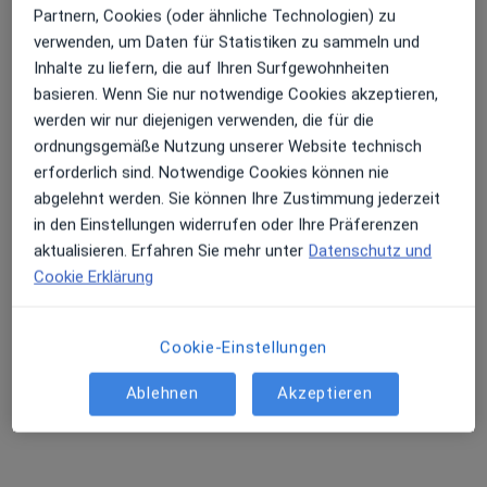
Partnern, Cookies (oder ähnliche Technologien) zu
verwenden, um Daten für Statistiken zu sammeln und
Inhalte zu liefern, die auf Ihren Surfgewohnheiten
basieren. Wenn Sie nur notwendige Cookies akzeptieren,
werden wir nur diejenigen verwenden, die für die
ordnungsgemäße Nutzung unserer Website technisch
erforderlich sind. Notwendige Cookies können nie
abgelehnt werden. Sie können Ihre Zustimmung jederzeit
Monika Lenz
in den Einstellungen widerrufen oder Ihre Präferenzen
·
Anästhesiologin, Notfallmedizinerin, Palliativmedizinerin
aktualisieren. Erfahren Sie mehr unter
Datenschutz und
Mehr
Cookie Erklärung
59 Bewertungen
Cookie-Einstellungen
Adresse
Videosprechstunde
Ablehnen
Akzeptieren
Zu Google
Welzheimer Str. 42, Weissach im Tal
•
Maps