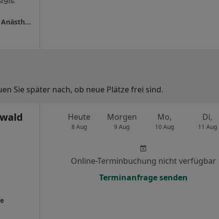
Privatarztpraxis Monika Lenz Fachärztin für Anästhesiologie
n Sie später nach, ob neue Plätze frei sind.
ewald
Heute
Morgen
Mo,
Di,
8 Aug
9 Aug
10 Aug
11 Aug
Online-Terminbuchung nicht verfügbar
Terminanfrage senden
ie