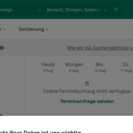
et, Erkrankung, Name
z.B. Berlin
r
Sortierung
Wie wir die Suchergebnisse s
Heute
Morgen
Mo,
Di,
8 Aug
9 Aug
10 Aug
11 Aug
Online-Terminbuchung nicht verfügbar
Terminanfrage senden
ie