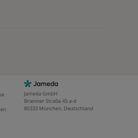
Kontakt
Jameda - Startseite
Jameda GmbH
se
Brienner Straße 45 a-d
80333 München, Deutschland
gen