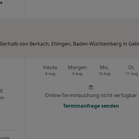
ie
außerhalb von Berkach, Ehingen, Baden-Württemberg in Geb
Heute
Morgen
Mo,
Di,
8 Aug
9 Aug
10 Aug
11 Aug
r
Online-Terminbuchung nicht verfügbar
en
Terminanfrage senden
ogle