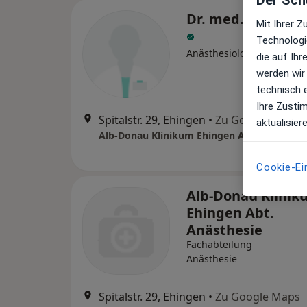
Der Schu
Dr. med. Markus 
Mit Ihrer 
Technologi
Anästhesiologe
die auf Ih
werden wir
technisch 
Ihre Zusti
Spitalstr. 29, Ehingen
•
Zu Google Maps
aktualisier
Alb-Donau Klinikum Ehingen Abt. Anästhes
Cookie-Ei
Alb-Donau Klinik
Ehingen Abt.
Anästhesie
Fachabteilung
Anästhesie
Spitalstr. 29, Ehingen
•
Zu Google Maps