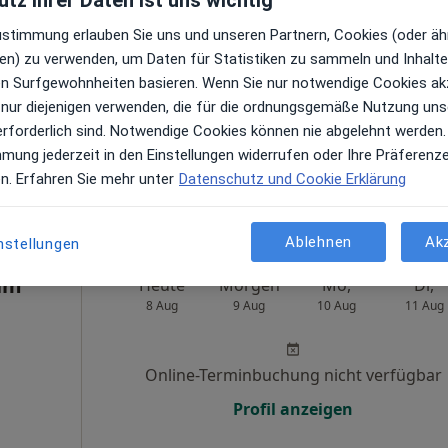
tz ihrer Daten ist uns wichtig
Brucke
Heute
Morgen
Mo,
Di,
Zustimmung erlauben Sie uns und unseren Partnern, Cookies (oder äh
8 Aug
9 Aug
10 Aug
11 Aug
en) zu verwenden, um Daten für Statistiken zu sammeln und Inhalte 
ren Surfgewohnheiten basieren. Wenn Sie nur notwendige Cookies ak
 nur diejenigen verwenden, die für die ordnungsgemäße Nutzung uns
Online-Terminbuchung nicht verfügbar
erforderlich sind. Notwendige Cookies können nie abgelehnt werden.
Terminanfrage senden
mmung jederzeit in den Einstellungen widerrufen oder Ihre Präferenz
en. Erfahren Sie mehr unter
Datenschutz und Cookie Erklärung
ie
Ablehnen
Ak
nstellungen
um
Heute
Morgen
Mo,
Di,
8 Aug
9 Aug
10 Aug
11 Aug
Online-Terminbuchung nicht verfügbar
Profil anzeigen