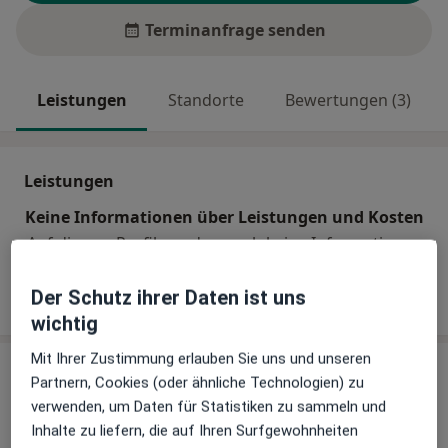
Terminanfrage senden
Leistungen
Standorte
Bewertungen (3)
Leistungen
Keine Informationen über Leistungen und Kosten
Auf diesem Profil wurden noch keine Informationen
über Leistungen hinzugefügt.
Der Schutz ihrer Daten ist uns
wichtig
Mit Ihrer Zustimmung erlauben Sie uns und unseren
Sind Sie Andreas Adler?
Arzt-Info
Partnern, Cookies (oder ähnliche Technologien) zu
verwenden, um Daten für Statistiken zu sammeln und
Inhalte zu liefern, die auf Ihren Surfgewohnheiten