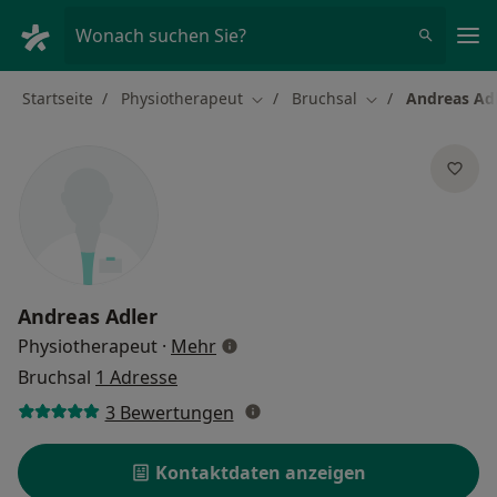
Ha
Wonach suchen Sie?
Startseite
Physiotherapeut
Bruchsal
Andreas Ad
Stadt ändern
Stadt ändern
Andreas Adler
über Spezialisierungen
Physiotherapeut
·
Mehr
Bruchsal
1 Adresse
3 Bewertungen
Kontaktdaten anzeigen