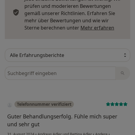
prüfen und moderieren Bewertungen
gemäß unserer Richtlinien. Erfahren Sie
mehr über Bewertungen und wie wir
Mehr übe
Sterne berechnen unter
Mehr erfahren
Bewertungen durchsuchen
Telefonnummer verifiziert
Guter Behandlungserfolg. Fühle mich super
und sehr gut
31. August 2024
•
Andreas Adler und Bettina Adler
•
Andere
•