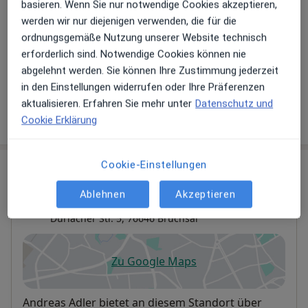
Hinterlegen Sie kostenlos ein Portraitbild, Ihre
basieren. Wenn Sie nur notwendige Cookies akzeptieren,
Sprechzeiten und Leistungen. Dadurch werden Sie
werden wir nur diejenigen verwenden, die für die
besser gefunden. Lassen Sie sich außerdem bereits
ordnungsgemäße Nutzung unserer Website technisch
vor Veröffentlichung kostenfrei über neue
erforderlich sind. Notwendige Cookies können nie
Patienten-Feedbacks per E-Mail informieren.
abgelehnt werden. Sie können Ihre Zustimmung jederzeit
in den Einstellungen widerrufen oder Ihre Präferenzen
aktualisieren. Erfahren Sie mehr unter
Datenschutz und
Jetzt als Arzt anmelden
Cookie Erklärung
Cookie-Einstellungen
Praxis
Ablehnen
Akzeptieren
Andreas Adler und Bettina Adler
Durlacher Str. 5,
76646
Bruchsal
Zu Google Maps
öffnet in einer neuen Registe
Verfügbarkeit
Andreas Adler bietet an diesem Standort über