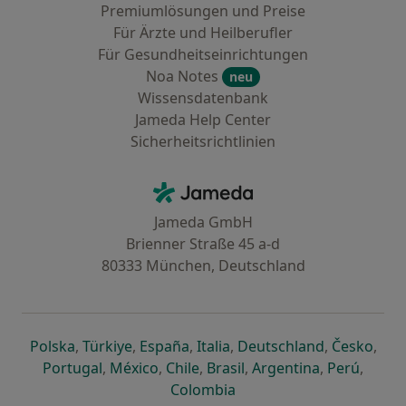
Premiumlösungen und Preise
Für Ärzte und Heilberufler
Für Gesundheitseinrichtungen
Noa Notes
neu
Wissensdatenbank
Jameda Help Center
Sicherheitsrichtlinien
Kontakt
Jameda - Startseite
Jameda GmbH
Brienner Straße 45 a-d
80333 München, Deutschland
öffnet in einer neuen Registerkarte
öffnet in einer neuen Registerkarte
öffnet in einer neuen Registerk
öffnet in einer neuen Reg
öffnet in ei
öffn
Polska
,
Türkiye
,
España
,
Italia
,
Deutschland
,
Česko
,
öffnet in einer neuen Registerkarte
öffnet in einer neuen Registerkarte
öffnet in einer neuen Register
öffnet in einer neuen R
öffnet in ei
öffnet
Portugal
,
México
,
Chile
,
Brasil
,
Argentina
,
Perú
,
öffnet in einer neuen Re
Colombia