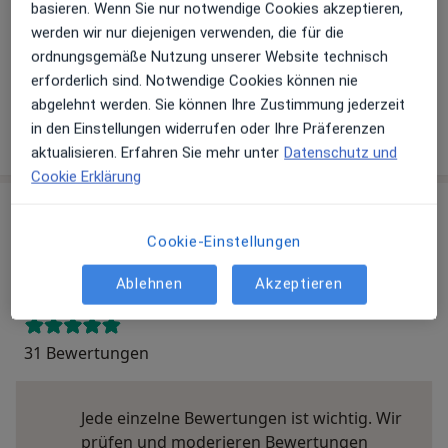
basieren. Wenn Sie nur notwendige Cookies akzeptieren,
werden wir nur diejenigen verwenden, die für die
Telefonnummer
ordnungsgemäße Nutzung unserer Website technisch
09951 60...
Telefonnummer anzeigen
erforderlich sind. Notwendige Cookies können nie
abgelehnt werden. Sie können Ihre Zustimmung jederzeit
in den Einstellungen widerrufen oder Ihre Präferenzen
Mehr Details anzeigen
über die Adresse
aktualisieren. Erfahren Sie mehr unter
Datenschutz und
Cookie Erklärung
Erfahrungen
Cookie-Einstellungen
Bewerten
Ablehnen
Akzeptieren
31 Bewertungen
Jede einzelne Bewertungen ist wichtig. Wir
prüfen und moderieren Bewertungen