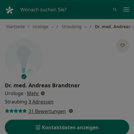
Ha
Wonach suchen Sie?
Startseite
Urologe
Straubing
Dr. med. Andreas 
Stadt ändern
Stadt ändern
Dr. med.
Andreas Brandtner
über Spezialisierungen
Urologe
·
Mehr
Straubing
3 Adressen
31 Bewertungen
Kontaktdaten anzeigen