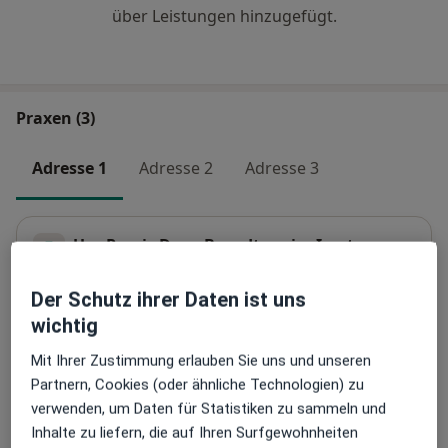
über Leistungen hinzugefügt.
Praxen (3)
Adresse 1
Adresse 2
Adresse 3
Uro Praxis Dres. Brandtner im Isarturm
Hauptstr. 108,
94405
Landau an der Isar
Der Schutz ihrer Daten ist uns
wichtig
Zu Google Maps
öffnet in einer neuen Registe
Mit Ihrer Zustimmung erlauben Sie uns und unseren
Partnern, Cookies (oder ähnliche Technologien) zu
Verfügbarkeit
Dr. med. Andreas Brandtner bietet an diesem
verwenden, um Daten für Statistiken zu sammeln und
Standort über Jameda keine Online-
Inhalte zu liefern, die auf Ihren Surfgewohnheiten
Terminbuchung an