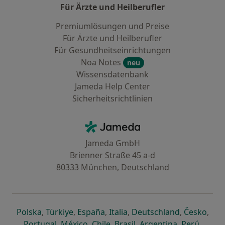
Für Ärzte und Heilberufler
Premiumlösungen und Preise
Für Ärzte und Heilberufler
Für Gesundheitseinrichtungen
Noa Notes
neu
Wissensdatenbank
Jameda Help Center
Sicherheitsrichtlinien
Kontakt
Jameda - Startseite
Jameda GmbH
Brienner Straße 45 a-d
80333 München, Deutschland
öffnet in einer neuen Registerkarte
öffnet in einer neuen Registerkarte
öffnet in einer neuen Registerk
öffnet in einer neuen Reg
öffnet in ei
öffn
Polska
,
Türkiye
,
España
,
Italia
,
Deutschland
,
Česko
,
öffnet in einer neuen Registerkarte
öffnet in einer neuen Registerkarte
öffnet in einer neuen Register
öffnet in einer neuen R
öffnet in ei
öffnet
Portugal
,
México
,
Chile
,
Brasil
,
Argentina
,
Perú
,