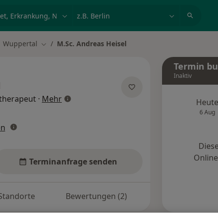
et, Erkrankung, Name
z.B. Berlin
Wuppertal
M.Sc. Andreas Heisel
dt ändern
Stadt ändern
Termin b
Inaktiv
l
über Spezialisierungen
therapeut
·
Mehr
Heut
6 Aug
en
Diese
Onlin
Terminanfrage senden
Standorte
Bewertungen (2)