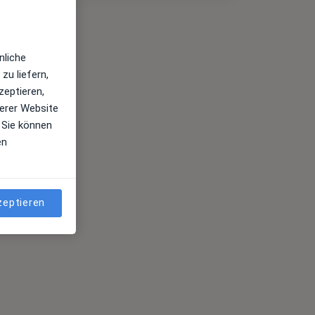
nliche
zu liefern,
zeptieren,
erer Website
 Sie können
en
zeptieren