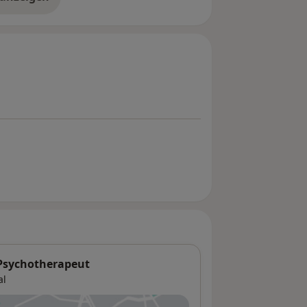
er Erfahrungen
 Psychotherapeut
al