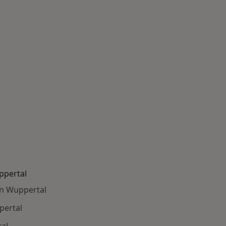
ppertal
in Wuppertal
pertal
al