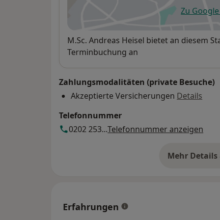
Zu Googl
öf
Verfügbarkeit
M.Sc. Andreas Heisel bietet an diesem S
Terminbuchung an
Zahlungsmodalitäten (private Besuche)
Akzeptierte Versicherungen
Details
Telefonnummer
0202 253...
Telefonnummer anzeigen
Mehr Details
üb
Erfahrungen