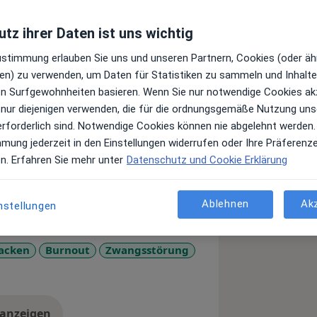
tz ihrer Daten ist uns wichtig
Zustimmung erlauben Sie uns und unseren Partnern, Cookies (oder äh
sönliches Erstgespräch zur Aufnahme
en) zu verwenden, um Daten für Statistiken zu sammeln und Inhalte 
r Abklärung Ihrer Beschwerden
ren Surfgewohnheiten basieren. Wenn Sie nur notwendige Cookies ak
e benötigen, können Sie mich über das
 nur diejenigen verwenden, die für die ordnungsgemäße Nutzung uns
sheisel.de kontaktieren.
erforderlich sind. Notwendige Cookies können nie abgelehnt werden.
mmung jederzeit in den Einstellungen widerrufen oder Ihre Präferenz
en. Erfahren Sie mehr unter
Datenschutz und Cookie Erklärung
rative Ansätze.
Ablehnen
Ak
nstellungen
acken
Burnout
Zwangsstörung
 anzeigen