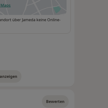
e Maps
fnet in einer neuen Registerkarte
tandort über Jameda keine Online-
 anzeigen
er die Adresse
Bewerten