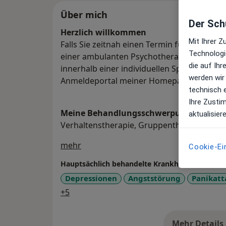
Über mich
Der Schu
Herzlich willkommen
Mit Ihrer 
Falls Sie zeitnah einen Termin für ein per
Technologi
einer ambulanten Psychotherapie oder zu
die auf Ih
innerhalb einer individuellen Sprechstund
werden wir
Anmeldeportal meiner Homepage www.praxi
technisch 
Ihre Zusti
Meine Behandlungs­schwerpunkte
aktualisier
Verhaltenstherapie, Gruppentherapie, integ
Über mich
mehr
Cookie-Ei
Hauptsächlich behandelte Krankheiten
Depressionen
Angststörung
Panikatt
a11y_sr_more_diseases
+5
Mehr Details