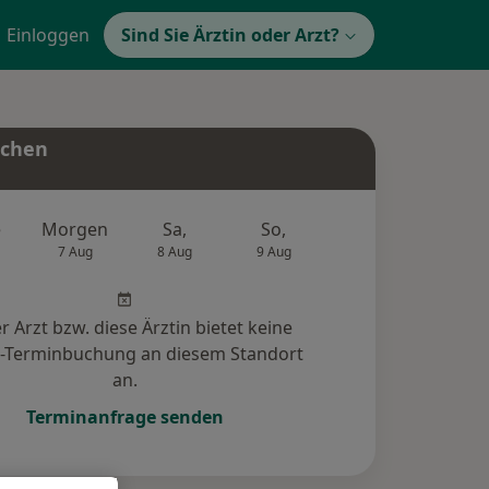
Einloggen
Sind Sie Ärztin oder Arzt?
uchen
e
Morgen
Sa,
So,
Mo,
Di,
7 Aug
8 Aug
9 Aug
10 Aug
11 Au
r Arzt bzw. diese Ärztin bietet keine
e-Terminbuchung an diesem Standort
an.
Terminanfrage senden