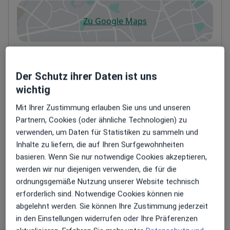
Zu Google Maps
öffnet in einer neuen Registe
Verfügbarkeit
Dr. med. Andreas Pfuhl bietet an diesem Standort
über Jameda keine Online-Terminbuchung an
Der Schutz ihrer Daten ist uns
wichtig
Zahlungsmodalitäten (private Besuche)
Mit Ihrer Zustimmung erlauben Sie uns und unseren
Akzeptierte Versicherungen
Partnern, Cookies (oder ähnliche Technologien) zu
Details
verwenden, um Daten für Statistiken zu sammeln und
Inhalte zu liefern, die auf Ihren Surfgewohnheiten
Telefonnummer
basieren. Wenn Sie nur notwendige Cookies akzeptieren,
0941 5...
Telefonnummer anzeigen
werden wir nur diejenigen verwenden, die für die
0941 5...
Telefonnummer anzeigen
ordnungsgemäße Nutzung unserer Website technisch
erforderlich sind. Notwendige Cookies können nie
abgelehnt werden. Sie können Ihre Zustimmung jederzeit
Mehr Details anzeigen
über die Adresse
in den Einstellungen widerrufen oder Ihre Präferenzen