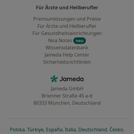
Für Ärzte und Heilberufler
Premiumlösungen und Preise
Für Ärzte und Heilberufler
Für Gesundheitseinrichtungen
Noa Notes
neu
Wissensdatenbank
Jameda Help Center
Sicherheitsrichtlinien
Kontakt
Jameda - Startseite
Jameda GmbH
Brienner Straße 45 a-d
80333 München, Deutschland
öffnet in einer neuen Registerkarte
öffnet in einer neuen Registerkarte
öffnet in einer neuen Registerk
öffnet in einer neuen Reg
öffnet in ei
öffn
Polska
,
Türkiye
,
España
,
Italia
,
Deutschland
,
Česko
,