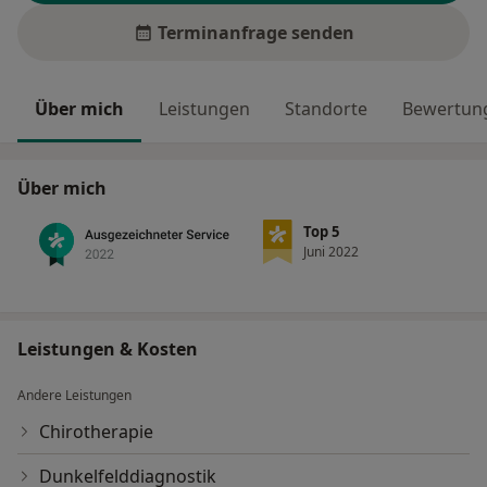
Terminanfrage senden
Über mich
Leistungen
Standorte
Bewertung
Über mich
Top 5
Juni 2022
Leistungen & Kosten
Andere Leistungen
Chirotherapie
Dunkelfelddiagnostik