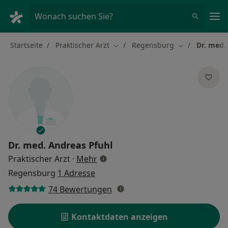
Ha
Wonach suchen Sie?
Startseite
Praktischer Arzt
Regensburg
Dr. med.
Stadt ändern
Stadt ändern
Dr. med.
Andreas Pfuhl
über Spezialisierungen
Praktischer Arzt
·
Mehr
Regensburg
1 Adresse
74 Bewertungen
Kontaktdaten anzeigen