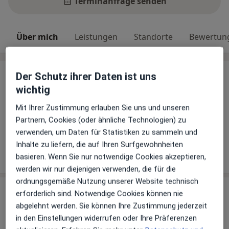
Terminanfrage senden
Über mich
Leistungen
Standorte
Bewertun
Über mich
Der Schutz ihrer Daten ist uns
wichtig
Hauptsächlich behandelte Krankheiten
Migräne
Fibromyalgie
Nackenschmerzen
Mit Ihrer Zustimmung erlauben Sie uns und unseren
a11y_sr_more_diseases
Rheuma
Kopfschmerz
+3
Partnern, Cookies (oder ähnliche Technologien) zu
verwenden, um Daten für Statistiken zu sammeln und
Inhalte zu liefern, die auf Ihren Surfgewohnheiten
Mehr Details anzeigen
über Erfahrungen
basieren. Wenn Sie nur notwendige Cookies akzeptieren,
werden wir nur diejenigen verwenden, die für die
ordnungsgemäße Nutzung unserer Website technisch
Leistungen & Kosten
erforderlich sind. Notwendige Cookies können nie
abgelehnt werden. Sie können Ihre Zustimmung jederzeit
Andere Leistungen
in den Einstellungen widerrufen oder Ihre Präferenzen