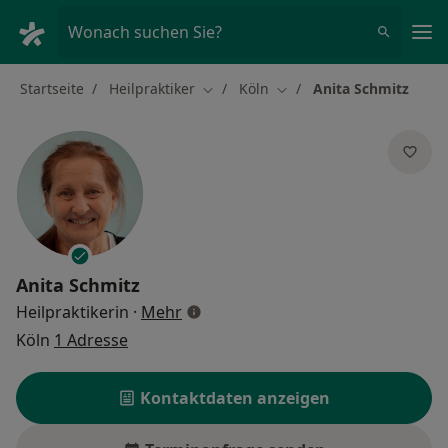
Ha
Wonach suchen Sie?
Startseite
Heilpraktiker
Köln
Anita Schmitz
Stadt ändern
Stadt ändern
Anita Schmitz
über Spezialisierungen
Heilpraktikerin
·
Mehr
Köln
1 Adresse
Kontaktdaten anzeigen