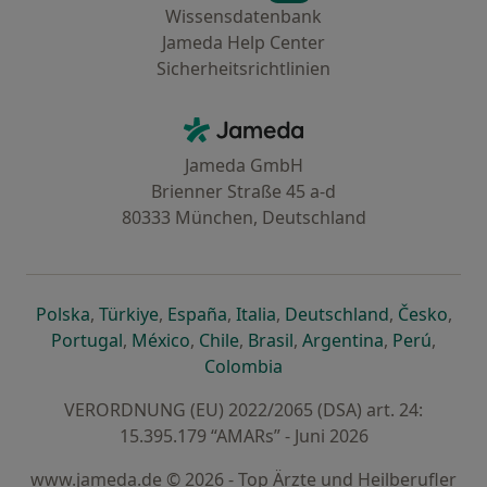
Wissensdatenbank
Jameda Help Center
Sicherheitsrichtlinien
Kontakt
Jameda - Startseite
Jameda GmbH
Brienner Straße 45 a-d
80333 München, Deutschland
öffnet in einer neuen Registerkarte
öffnet in einer neuen Registerkarte
öffnet in einer neuen Registerk
öffnet in einer neuen Reg
öffnet in ei
öffn
Polska
,
Türkiye
,
España
,
Italia
,
Deutschland
,
Česko
,
öffnet in einer neuen Registerkarte
öffnet in einer neuen Registerkarte
öffnet in einer neuen Register
öffnet in einer neuen R
öffnet in ei
öffnet
Portugal
,
México
,
Chile
,
Brasil
,
Argentina
,
Perú
,
öffnet in einer neuen Re
Colombia
VERORDNUNG (EU) 2022/2065 (DSA) art. 24:
15.395.179 “AMARs” - Juni 2026
www.jameda.de © 2026 - Top Ärzte und Heilberufler