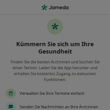
Ha
Arzt • Gifhorn, Niedersachsen
Filter & Sortierung
Zu Google Maps
Arzt in Gifhorn: Termin buchen mit
Kümmern Sie sich um Ihre
jameda
Gesundheit
Finden Sie Ärzte in Gifhorn und buchen Sie online
ohne zusätzliche Kosten.
Finden Sie die besten Ärzt:innen und buchen Sie
Wie wir die Suchergebnisse sortieren
einen Termin. Laden Sie die App herunter und
erhalten Sie kostenlos Zugang zu exklusiven
Funktionen:
Verwalten Sie Ihre Termine einfach
Senden Sie Nachrichten an Ihre Ärzt:innen