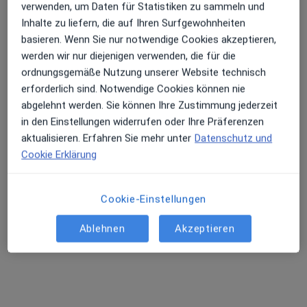
Dr. med. Marc Holzgraefe
verwenden, um Daten für Statistiken zu sammeln und
Arzt
Inhalte zu liefern, die auf Ihren Surfgewohnheiten
1 Bewertung
basieren. Wenn Sie nur notwendige Cookies akzeptieren,
werden wir nur diejenigen verwenden, die für die
ordnungsgemäße Nutzung unserer Website technisch
Adresse 1
Adresse 2
Adresse 3
erforderlich sind. Notwendige Cookies können nie
abgelehnt werden. Sie können Ihre Zustimmung jederzeit
in den Einstellungen widerrufen oder Ihre Präferenzen
Campus 6, Gifhorn
•
Zu Google Maps
aktualisieren. Erfahren Sie mehr unter
Datenschutz und
MVZ Campus Gifhorn
Cookie Erklärung
Dieser Arzt bzw. diese Ärztin bietet keine Online-Terminbuchung an diesem Standort an.
Terminanfrage senden
Cookie-Einstellungen
Ablehnen
Akzeptieren