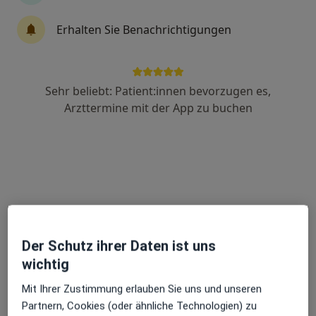
Dr. med. Mirko Velickovic
Erhalten Sie Benachrichtigungen
Arzt
8 Bewertungen
Sehr beliebt: Patient:innen bevorzugen es,
Knickwall 4, Gifhorn
•
Zu Google Maps
Arzttermine mit der App zu buchen
MVZ Campus Gifhorn (Orthopädie)
Dieser Arzt bzw. diese Ärztin bietet keine Online-Terminbuchung an diesem Standort an.
Terminanfrage senden
Der Schutz ihrer Daten ist uns
wichtig
Mit Ihrer Zustimmung erlauben Sie uns und unseren
Partnern, Cookies (oder ähnliche Technologien) zu