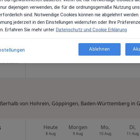
 nur diejenigen verwenden, die für die ordnungsgemäße Nutzung uns
Straub
Heute
Morgen
Mo,
Di,
erforderlich sind. Notwendige Cookies können nie abgelehnt werden.
8 Aug
9 Aug
10 Aug
11 Aug
mmung jederzeit in den Einstellungen widerrufen oder Ihre Präferenz
n
en. Erfahren Sie mehr unter
Datenschutz und Cookie Erklärung
Online-Terminbuchung nicht verfügbar
Terminanfrage senden
Ablehnen
Ak
nstellungen
Maps
Praxis Dr.med. Sabine Straub Ärztin für Psychotherapie
 außerhalb von Hohrein, Göppingen, Baden-Württemberg in 
s
Heute
Morgen
Mo,
Di,
8 Aug
9 Aug
10 Aug
11 Aug