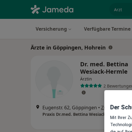
Fachgebi
Versicherung
Verfügbare Termine
Ärzte in Göppingen, Hohrein
Dr. med. Bettina
Wesiack-Hermle
Ärztin
2 Bewertunge
Der Schu
Eugenstr. 62, Göppingen
•
Zu Google M
Mit Ihrer 
Technologi
die auf Ih