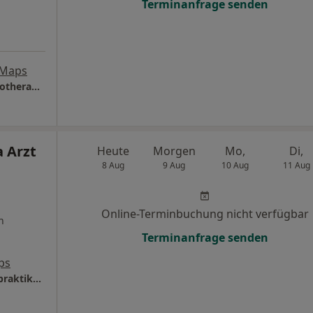
Terminanfrage senden
 Maps
Eugen Echkenko Arzt Privatpraxis für Psychotherapie
 Arzt
Heute
Morgen
Mo,
Di,
8 Aug
9 Aug
10 Aug
11 Aug
Online-Terminbuchung nicht verfügbar
n
Terminanfrage senden
ps
Centrum für Gesundheit Sabine Söhnle Heilpraktikerin