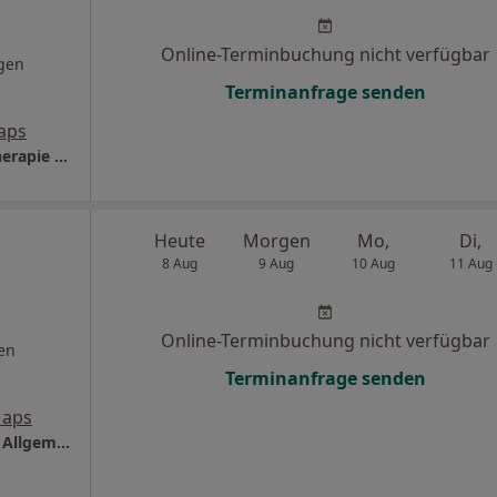
Online-Terminbuchung nicht verfügbar
gen
Terminanfrage senden
aps
Privatpraxis für Manuelle Medizin, Faszientherapie und Sportlerbetreuung
Heute
Morgen
Mo,
Di,
8 Aug
9 Aug
10 Aug
11 Aug
Online-Terminbuchung nicht verfügbar
en
Terminanfrage senden
Maps
Praxis Dr.med.Axel Bornemann Facharzt für Allgem. Chirurgie