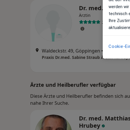
werden wir
Dr. med. Sabine 
technisch 
Ärztin
Ihre Zusti
2 Bewertunge
aktualisier
Cookie-Ei
Waldeckstr. 49, Göppingen
•
Zu Google 
Ärzte und Heilberufler verfügbar
Diese Ärzte und Heilberufler befinden sich
nahe Ihrer Suche.
Dr. med. Matthia
Hrubey