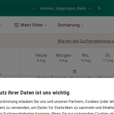
et, Erkrankung, Name
z.B. Berlin
Mehr Filter
Sortierung
Wie wir die Suchergebnisse s
Heute
Morgen
Mo,
Di,
8 Aug
9 Aug
10 Aug
11 Aug
n
Online-Terminbuchung nicht verfügbar
Terminanfrage senden
tz ihrer Daten ist uns wichtig
aps
Praxis Dr.med. Bettina Wesiack-Hermle Ärztin für Psychotherapie
Zustimmung erlauben Sie uns und unseren Partnern, Cookies (oder äh
en) zu verwenden, um Daten für Statistiken zu sammeln und Inhalte 
ren Surfgewohnheiten basieren. Wenn Sie nur notwendige Cookies ak