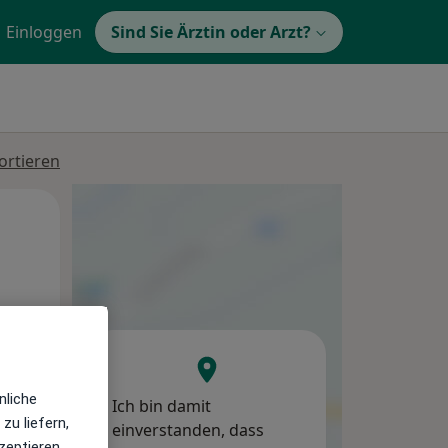
Einloggen
Sind Sie Ärztin oder Arzt?
ortieren
Mi,
Do,
Fr,
12 Aug
13 Aug
14 Aug
nliche
Ich bin damit
zu liefern,
einverstanden, dass
zeptieren,