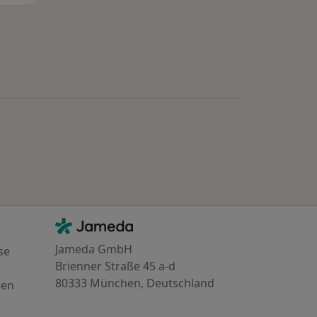
Kontakt
Jameda - Startseite
Jameda GmbH
se
Brienner Straße 45 a-d
80333 München, Deutschland
gen