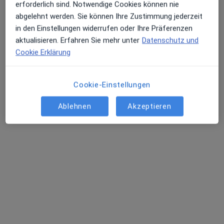
erforderlich sind. Notwendige Cookies können nie
abgelehnt werden. Sie können Ihre Zustimmung jederzeit
Waldeckstr. 49, Göppingen
•
Zu Google Maps
in den Einstellungen widerrufen oder Ihre Präferenzen
Praxis Dr.med. Sabine Straub Ärztin für Psychotherapie
aktualisieren. Erfahren Sie mehr unter
Datenschutz und
Dieser Arzt bzw. diese Ärztin bietet keine Online-Terminbuchung an diesem Standort an.
Cookie Erklärung
Terminanfrage senden
Cookie-Einstellungen
Ablehnen
Akzeptieren
Ärzte und Heilberufler verfügbar
Diese Ärzte und Heilberufler befinden sich
außerhalb von Jebenhausen, Göppingen, Baden-
Württemberg in Gebieten nahe Ihrer Suche.