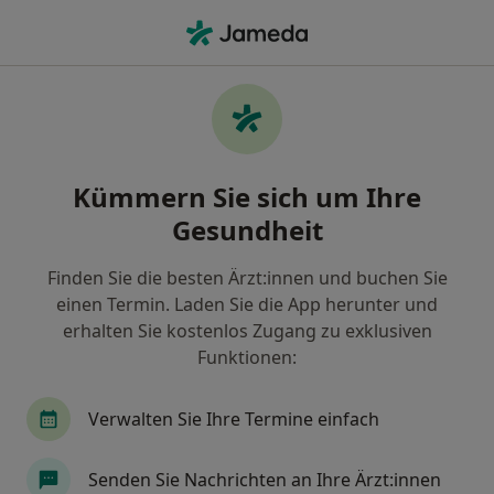
Ha
Arzt • Jebenhausen, Göppingen, Baden-Württemberg
Filter & Sortierung
Zu Google Maps
Ärzte in Göppingen, Jebenhausen
Kümmern Sie sich um Ihre
Wie wir die Suchergebnisse sortieren
Gesundheit
Finden Sie die besten Ärzt:innen und buchen Sie
einen Termin. Laden Sie die App herunter und
erhalten Sie kostenlos Zugang zu exklusiven
Funktionen:
Verwalten Sie Ihre Termine einfach
Dr. med. Bettina Wesiack-Hermle
Ärztin
Senden Sie Nachrichten an Ihre Ärzt:innen