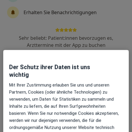
2 Bewertungen
Erhalten Sie Benachrichtigungen
Eugenstr. 62, Göppingen
•
Zu Google Maps
Praxis Dr.med. Bettina Wesiack-Hermle Ärztin für Psychotherapie
Dieser Arzt bzw. diese Ärztin bietet keine Online-Terminbuchung an diesem Standort an.
Sehr beliebt: Patient:innen bevorzugen es,
Arzttermine mit der App zu buchen
Terminanfrage senden
Der Schutz ihrer Daten ist uns
wichtig
Mit Ihrer Zustimmung erlauben Sie uns und unseren
Partnern, Cookies (oder ähnliche Technologien) zu
verwenden, um Daten für Statistiken zu sammeln und
Inhalte zu liefern, die auf Ihren Surfgewohnheiten
Dr. med. Sabine Straub
basieren. Wenn Sie nur notwendige Cookies akzeptieren,
werden wir nur diejenigen verwenden, die für die
Ärztin
ordnungsgemäße Nutzung unserer Website technisch
2 Bewertungen