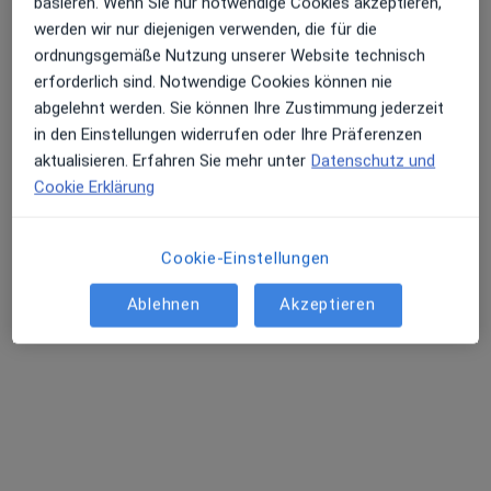
Leider konnten wir keine Ergebnisse zu
basieren. Wenn Sie nur notwendige Cookies akzeptieren,
Ihrer Suche finden.
werden wir nur diejenigen verwenden, die für die
Erhalten Sie Benachrichtigungen
ordnungsgemäße Nutzung unserer Website technisch
Bitte ändern Sie Ihren Suchbegriff oder den Ort oder
erforderlich sind. Notwendige Cookies können nie
suchen Sie nach Videosprechstunden mit Ärzt:innen
abgelehnt werden. Sie können Ihre Zustimmung jederzeit
bundesweit.
in den Einstellungen widerrufen oder Ihre Präferenzen
Sehr beliebt: Patient:innen bevorzugen es,
aktualisieren. Erfahren Sie mehr unter
Datenschutz und
Arzttermine mit der App zu buchen
Ändern Sie Ihren Standort
Cookie Erklärung
Videosprechstunden suchen
Cookie-Einstellungen
Ablehnen
Akzeptieren
Startseite
Arzt
Leistung