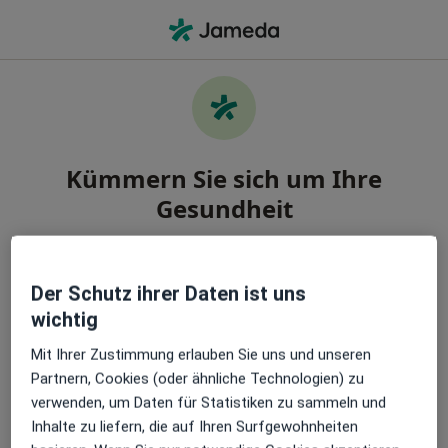
Ha
Arzt • Sulingen, Niedersachsen
Kümmern Sie sich um Ihre
Gesundheit
Finden Sie die besten Ärzt:innen und buchen Sie
einen Termin. Laden Sie die App herunter und
Der Schutz ihrer Daten ist uns
erhalten Sie kostenlos Zugang zu exklusiven
wichtig
Funktionen:
Mit Ihrer Zustimmung erlauben Sie uns und unseren
Verwalten Sie Ihre Termine einfach
Partnern, Cookies (oder ähnliche Technologien) zu
verwenden, um Daten für Statistiken zu sammeln und
Inhalte zu liefern, die auf Ihren Surfgewohnheiten
Senden Sie Nachrichten an Ihre Ärzt:innen