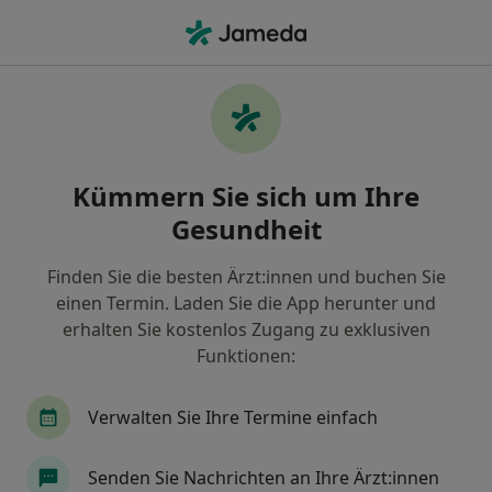
Ha
Arzt • Warendorf, Nordrhein-Westfalen
Filter & Sortierung
Zu Google Maps
Arzt in Warendorf: Termin buchen mit
Kümmern Sie sich um Ihre
jameda
Gesundheit
Finden Sie Ärzte in Warendorf und buchen Sie online
ohne zusätzliche Kosten.
Finden Sie die besten Ärzt:innen und buchen Sie
Wie wir die Suchergebnisse sortieren
einen Termin. Laden Sie die App herunter und
erhalten Sie kostenlos Zugang zu exklusiven
Funktionen:
Verwalten Sie Ihre Termine einfach
Senden Sie Nachrichten an Ihre Ärzt:innen