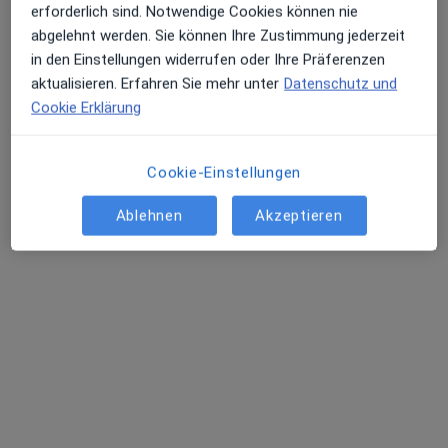
1 Bewertung
erforderlich sind. Notwendige Cookies können nie
abgelehnt werden. Sie können Ihre Zustimmung jederzeit
in den Einstellungen widerrufen oder Ihre Präferenzen
Everswinkeler Str. 4, Everswinkel
•
Zu Google Maps
aktualisieren. Erfahren Sie mehr unter
Datenschutz und
Praxis Friedrich Exner Arzt für Psychotherapie
Cookie Erklärung
Dieser Arzt bzw. diese Ärztin bietet keine Online-Terminbuchung an diesem Standort an.
Terminanfrage senden
Cookie-Einstellungen
Ablehnen
Akzeptieren
Dr. med. Berga Tünte Janeiro Martins
Ärztin
2 Bewertungen