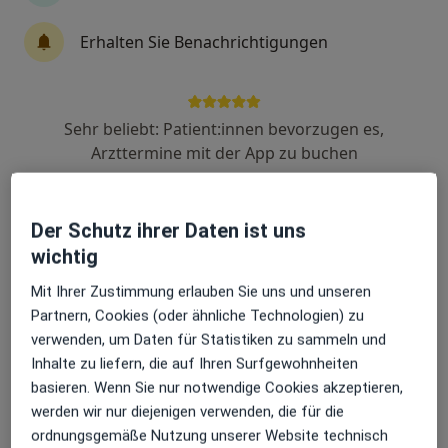
Dr. med. Almut Erz
Erhalten Sie Benachrichtigungen
Ärztin
Münsterstr. 4, Telgte
•
Zu Google Maps
Praxis Dr.med. Almut Erz Ärztin für Psychotherapie
Sehr beliebt: Patient:innen bevorzugen es,
Dieser Arzt bzw. diese Ärztin bietet keine Online-Terminbuchung an diesem Standort an.
Arzttermine mit der App zu buchen
Terminanfrage senden
Der Schutz ihrer Daten ist uns
wichtig
Mit Ihrer Zustimmung erlauben Sie uns und unseren
Partnern, Cookies (oder ähnliche Technologien) zu
verwenden, um Daten für Statistiken zu sammeln und
Inhalte zu liefern, die auf Ihren Surfgewohnheiten
basieren. Wenn Sie nur notwendige Cookies akzeptieren,
Friedrich Exner
werden wir nur diejenigen verwenden, die für die
Arzt
ordnungsgemäße Nutzung unserer Website technisch