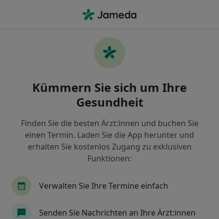
Ha
Arzt • Rothenstadt, Weiden, Bayern
Filter & Sortierung
Zu Google Maps
Ärzte in Weiden, Rothenstadt
Kümmern Sie sich um Ihre
Wie wir die Suchergebnisse sortieren
Gesundheit
Finden Sie die besten Ärzt:innen und buchen Sie
einen Termin. Laden Sie die App herunter und
erhalten Sie kostenlos Zugang zu exklusiven
Funktionen:
Verwalten Sie Ihre Termine einfach
Dr. med. Christian Aepinus
Arzt
Senden Sie Nachrichten an Ihre Ärzt:innen