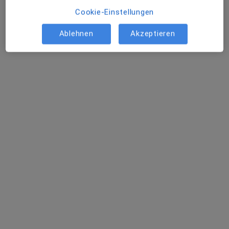
Privatpraxis
Cookie-Einstellungen
Dieser Arzt bzw. diese Ärztin bietet keine Online-Terminbuchung an diesem Standort an.
Ablehnen
Akzeptieren
Terminanfrage senden
Dr. med. Fred Buchwald
Arzt
2 Bewertungen
Zur Kesselschmiede 4, Weiden
•
Zu Google Maps
synlab MVZ Weiden GmbH