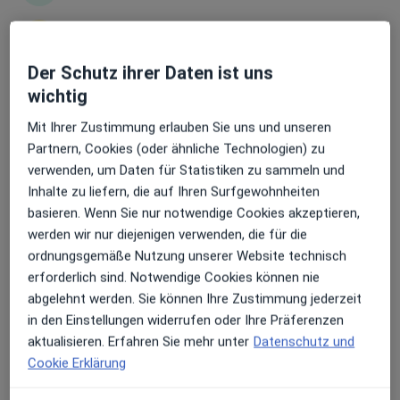
Zur Kesselschmiede 4, Weiden
•
Zu Google Maps
synlab MVZ Weiden GmbH
Erhalten Sie Benachrichtigungen
Dieser Arzt bzw. diese Ärztin bietet keine Online-Terminbuchung an diesem Standort an.
Der Schutz ihrer Daten ist uns
wichtig
Terminanfrage senden
Sehr beliebt: Patient:innen bevorzugen es,
Mit Ihrer Zustimmung erlauben Sie uns und unseren
Arzttermine mit der App zu buchen
Partnern, Cookies (oder ähnliche Technologien) zu
verwenden, um Daten für Statistiken zu sammeln und
Inhalte zu liefern, die auf Ihren Surfgewohnheiten
basieren. Wenn Sie nur notwendige Cookies akzeptieren,
werden wir nur diejenigen verwenden, die für die
ordnungsgemäße Nutzung unserer Website technisch
erforderlich sind. Notwendige Cookies können nie
Anagnostina Orfanou
abgelehnt werden. Sie können Ihre Zustimmung jederzeit
in den Einstellungen widerrufen oder Ihre Präferenzen
Ärztin
aktualisieren. Erfahren Sie mehr unter
Datenschutz und
Zur Kesselschmiede 4, Weiden
•
Zu Google Maps
Cookie Erklärung
Praxis Nadina Puschila Fachärztin f.Laboratoriumsmed.