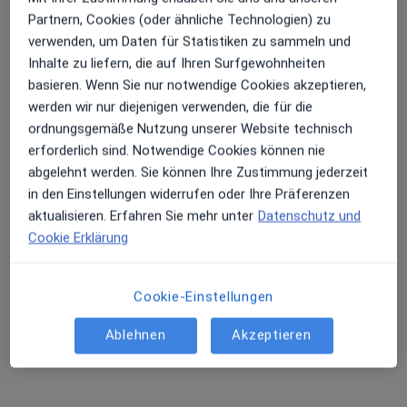
Dr. med. Claudia Metelmann
Partnern, Cookies (oder ähnliche Technologien) zu
Erhalten Sie Benachrichtigungen
verwenden, um Daten für Statistiken zu sammeln und
Ärztin
Inhalte zu liefern, die auf Ihren Surfgewohnheiten
Hufelandstr. 1, Wolgast
•
Zu Google Maps
basieren. Wenn Sie nur notwendige Cookies akzeptieren,
IMD MVZ Labor Wolgast IMD MVZ Labor Greifswald
werden wir nur diejenigen verwenden, die für die
Sehr beliebt: Patient:innen bevorzugen es,
Dieser Arzt bzw. diese Ärztin bietet keine Online-Terminbuchung an diesem Standort an.
ordnungsgemäße Nutzung unserer Website technisch
Arzttermine mit der App zu buchen
erforderlich sind. Notwendige Cookies können nie
Terminanfrage senden
abgelehnt werden. Sie können Ihre Zustimmung jederzeit
in den Einstellungen widerrufen oder Ihre Präferenzen
aktualisieren. Erfahren Sie mehr unter
Datenschutz und
Ähnliche Suchen
Cookie Erklärung
Ärzte in den beliebtesten Städten
Cookie-Einstellungen
Ärzte in München
Ärzte in Berlin
Ablehnen
Akzeptieren
Ärzte in Köln
Ärzte in Frankfurt