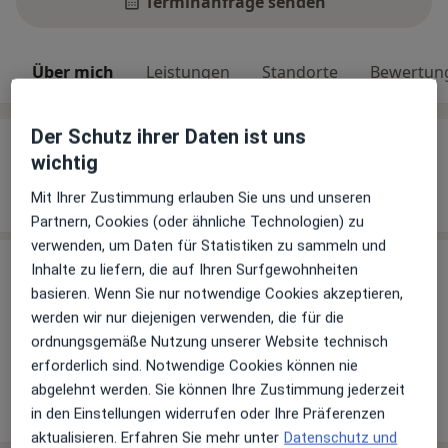
Terminanfrage senden
Über mich
Leistungen
Standorte
Bewertun
Der Schutz ihrer Daten ist uns
Über mich
wichtig
Weiterbildungen und Tätigkeitsschwerpunkte
Mit Ihrer Zustimmung erlauben Sie uns und unseren
Osteopathie
Partnern, Cookies (oder ähnliche Technologien) zu
verwenden, um Daten für Statistiken zu sammeln und
Leistungen & Kosten
Inhalte zu liefern, die auf Ihren Surfgewohnheiten
basieren. Wenn Sie nur notwendige Cookies akzeptieren,
Andere Leistungen
werden wir nur diejenigen verwenden, die für die
Osteopathie
ordnungsgemäße Nutzung unserer Website technisch
erforderlich sind. Notwendige Cookies können nie
abgelehnt werden. Sie können Ihre Zustimmung jederzeit
Wie funktioniert die Preisbildung?
in den Einstellungen widerrufen oder Ihre Präferenzen
aktualisieren. Erfahren Sie mehr unter
Datenschutz und