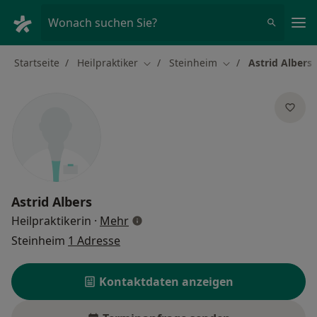
Ha
Wonach suchen Sie?
Startseite
Heilpraktiker
Steinheim
Astrid Albers
Stadt ändern
Stadt ändern
Astrid Albers
über Spezialisierungen
Heilpraktikerin
·
Mehr
Steinheim
1 Adresse
Kontaktdaten anzeigen