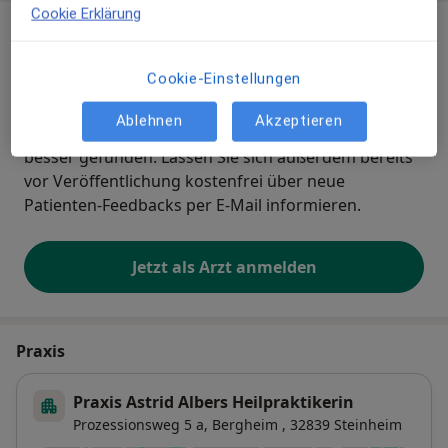
Cookie Erklärung
Sind Sie Astrid Albers?
Arzt-Info
Cookie-Einstellungen
Hinterlegen Sie kostenlos ein Portraitbild, Ihre
Ablehnen
Akzeptieren
Sprechzeiten und Leistungen. Dadurch werden Sie
besser gefunden. Lassen Sie sich außerdem bereits
vor Veröffentlichung kostenfrei über neue
Patienten-Feedbacks per E-Mail informieren.
Jetzt als Arzt anmelden
Praxis
Praxis Astrid Albers Heilpraktikerin
Prozessionsweg 5 a,
Bergheim
, 32839
Steinheim