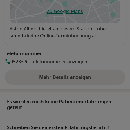
Zu Google Maps
öffnet in einer neuen Registe
Verfügbarkeit
Astrid Albers bietet an diesem Standort über
Jameda keine Online-Terminbuchung an
Telefonnummer
05233 9...
Telefonnummer anzeigen
Mehr Details anzeigen
über die Adresse
Es wurden noch keine Patientenerfahrungen
geteilt
Schreiben Sie den ersten Erfahrungsbericht!