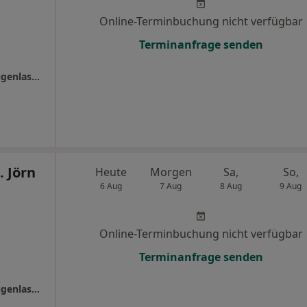
Online-Terminbuchung nicht verfügbar
Terminanfrage senden
Smile Eyes Berlin Tegel - Augenmedizin + Augenlasern Berlin
. Jörn
Heute
Morgen
Sa,
So,
6 Aug
7 Aug
8 Aug
9 Aug
Online-Terminbuchung nicht verfügbar
Terminanfrage senden
Smile Eyes Berlin Tegel - Augenmedizin + Augenlasern Berlin