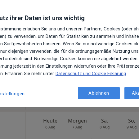
tz ihrer Daten ist uns wichtig
Berg
Heute
Morgen
Sa,
So,
Zustimmung erlauben Sie uns und unseren Partnern, Cookies (oder äh
6 Aug
7 Aug
8 Aug
9 Aug
en) zu verwenden, um Daten für Statistiken zu sammeln und Inhalte 
ren Surfgewohnheiten basieren. Wenn Sie nur notwendige Cookies ak
 nur diejenigen verwenden, die für die ordnungsgemäße Nutzung uns
Online-Terminbuchung nicht verfügbar
erforderlich sind. Notwendige Cookies können nie abgelehnt werden.
Terminanfrage senden
mmung jederzeit in den Einstellungen widerrufen oder Ihre Präferenz
en. Erfahren Sie mehr unter
Datenschutz und Cookie Erklärung
Smile Eyes Berlin Tegel - Augenmedizin + Augenlasern Berlin
Ablehnen
Ak
nstellungen
Heute
Morgen
Sa,
So,
6 Aug
7 Aug
8 Aug
9 Aug