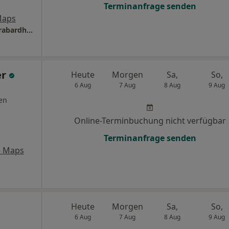
Terminanfrage senden
Maps
Augenarztpraxis am Tiergarten -Maceda Gurabardhi Fachärztin für Augenheilkunde
er
Heute
Morgen
Sa,
So,
6 Aug
7 Aug
8 Aug
9 Aug
en
Online-Terminbuchung nicht verfügbar
Terminanfrage senden
e Maps
Heute
Morgen
Sa,
So,
6 Aug
7 Aug
8 Aug
9 Aug