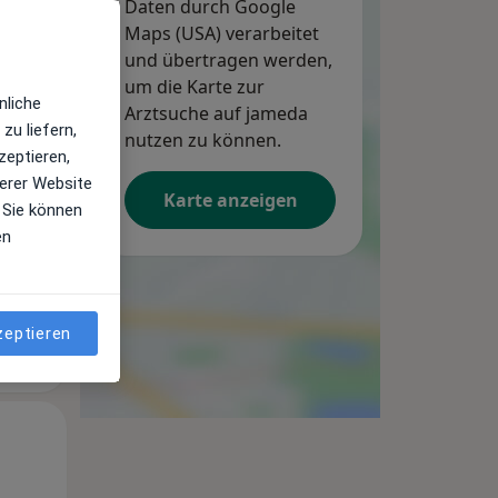
Daten durch Google
Maps (USA) verarbeitet
und übertragen werden,
um die Karte zur
Mo,
Di,
Mi,
nliche
10 Aug
Arztsuche auf jameda
11 Aug
12 Aug
zu liefern,
nutzen zu können.
zeptieren,
erer Website
Karte anzeigen
 Sie können
en
zeptieren
Mo,
Di,
Mi,
10 Aug
11 Aug
12 Aug