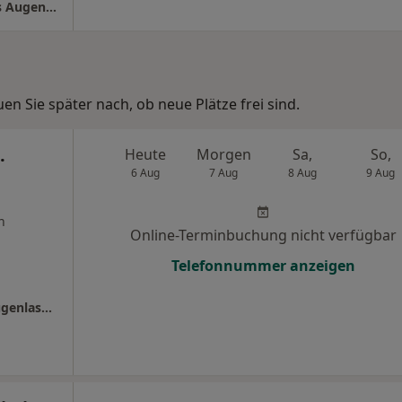
Augenzentrum Lichterfelde West Smile Eyes Augenärzte MVZ
n Sie später nach, ob neue Plätze frei sind.
.
Heute
Morgen
Sa,
So,
6 Aug
7 Aug
8 Aug
9 Aug
n
Online-Terminbuchung nicht verfügbar
Telefonnummer anzeigen
Smile Eyes Berlin Tegel - Augenmedizin + Augenlasern Berlin