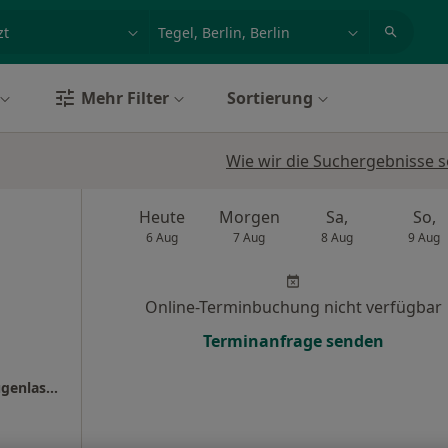
et, Erkrankung, Name
z.B. Berlin
Mehr Filter
Sortierung
Wie wir die Suchergebnisse s
Heute
Morgen
Sa,
So,
6 Aug
7 Aug
8 Aug
9 Aug
Online-Terminbuchung nicht verfügbar
Terminanfrage senden
Smile Eyes Berlin Tegel - Augenmedizin + Augenlasern Berlin