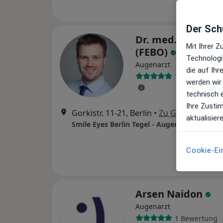
Der Schu
Dr. med. Robert 
Mit Ihrer 
(FEBO)
Technologi
Augenarzt
die auf Ih
1 Bewertung
werden wir
technisch 
Ihre Zusti
Gorkistr. 11-21, Berlin
•
Zu Google Maps
aktualisier
Cookie-Ei
Arsen Naidon
Augenarzt
1 Bewertung