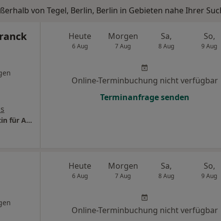
ßerhalb von Tegel, Berlin, Berlin in Gebieten nahe Ihrer Suc
Franck
Heute
Morgen
Sa,
So,
6 Aug
7 Aug
8 Aug
9 Aug
gen
Online-Terminbuchung nicht verfügbar
Terminanfrage senden
ps
Privatpraxis Dr.med. Juliana Franck Fachärztin für Augenheilkunde
Heute
Morgen
Sa,
So,
6 Aug
7 Aug
8 Aug
9 Aug
gen
Online-Terminbuchung nicht verfügbar