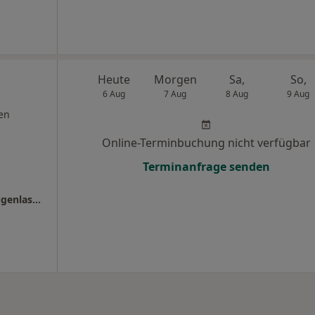
Heute
Morgen
Sa,
So,
6 Aug
7 Aug
8 Aug
9 Aug
en
Online-Terminbuchung nicht verfügbar
Terminanfrage senden
Smile Eyes Berlin Tegel - Augenmedizin + Augenlasern Berlin