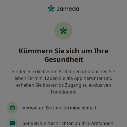
Ha
Augenarzt • Kolbingen, Baden-Württemberg
Filter & Sortierung
Zu Google Maps
Augenarzt in Kolbingen: Termin buchen
Kümmern Sie sich um Ihre
mit jameda
Gesundheit
Finden Sie Augenärzte in Kolbingen und buchen Sie
online ohne zusätzliche Kosten.
Finden Sie die besten Ärzt:innen und buchen Sie
Wie wir die Suchergebnisse sortieren
einen Termin. Laden Sie die App herunter und
erhalten Sie kostenlos Zugang zu exklusiven
Funktionen:
Verwalten Sie Ihre Termine einfach
Senden Sie Nachrichten an Ihre Ärzt:innen