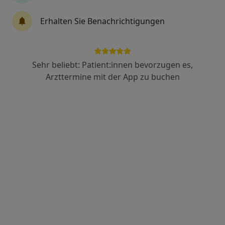
Dr. med. Patricia Schwacha
Erhalten Sie Benachrichtigungen
Augenärztin, Notfallmedizinerin
13 Bewertungen
Sehr beliebt: Patient:innen bevorzugen es,
Zeppelinstr. 21, Tuttlingen
•
Zu Google Maps
Arzttermine mit der App zu buchen
Augenzentrum Tuttlingen
Dieser Arzt bzw. diese Ärztin bietet keine Online-Terminbuchung an diesem Standort an.
Terminanfrage senden