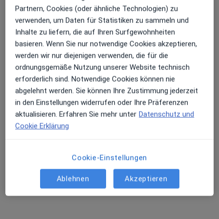
Partnern, Cookies (oder ähnliche Technologien) zu
Augenarzt
verwenden, um Daten für Statistiken zu sammeln und
Angerstr. 2, Spaichingen
•
Zu Google Maps
Inhalte zu liefern, die auf Ihren Surfgewohnheiten
Praxis Prof.Dr.med. Andreas Schatz Facharzt für Augenheilkunde
basieren. Wenn Sie nur notwendige Cookies akzeptieren,
Dieser Arzt bzw. diese Ärztin bietet keine Online-Terminbuchung an diesem Standort an.
werden wir nur diejenigen verwenden, die für die
ordnungsgemäße Nutzung unserer Website technisch
Terminanfrage senden
erforderlich sind. Notwendige Cookies können nie
abgelehnt werden. Sie können Ihre Zustimmung jederzeit
in den Einstellungen widerrufen oder Ihre Präferenzen
Ärzte und Heilberufler verfügbar
aktualisieren. Erfahren Sie mehr unter
Datenschutz und
Cookie Erklärung
Diese Ärzte und Heilberufler befinden sich
außerhalb von Kolbingen, Baden-Württemberg in
Gebieten nahe Ihrer Suche.
Cookie-Einstellungen
Ablehnen
Akzeptieren