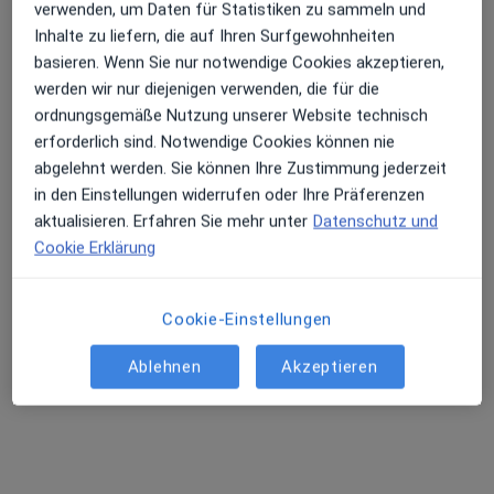
verwenden, um Daten für Statistiken zu sammeln und
Junghofstr. 16, Frankfurt
•
Zu Google Maps
Inhalte zu liefern, die auf Ihren Surfgewohnheiten
verifyMED Prof.Dr. Mehdi Shajari Facharzt für Augenheilkunde
basieren. Wenn Sie nur notwendige Cookies akzeptieren,
Privatpraxis
werden wir nur diejenigen verwenden, die für die
Dieser Arzt bzw. diese Ärztin bietet keine Online-Terminbuchung an diesem Standort an.
ordnungsgemäße Nutzung unserer Website technisch
erforderlich sind. Notwendige Cookies können nie
Terminanfrage senden
abgelehnt werden. Sie können Ihre Zustimmung jederzeit
in den Einstellungen widerrufen oder Ihre Präferenzen
aktualisieren. Erfahren Sie mehr unter
Datenschutz und
Cookie Erklärung
Cookie-Einstellungen
Ablehnen
Akzeptieren
Dr. med. Claudius Lachmann
Augenarzt
300 Bewertungen