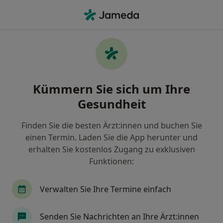
Ha
Augenarzt • Edigheim, Ludwigshafen, Rheinland-Pfalz
Filter & Sortierung
Zu Google Maps
Augenärzte in Ludwigshafen, Edigheim
Kümmern Sie sich um Ihre
Wie wir die Suchergebnisse sortieren
Gesundheit
Finden Sie die besten Ärzt:innen und buchen Sie
einen Termin. Laden Sie die App herunter und
erhalten Sie kostenlos Zugang zu exklusiven
Funktionen:
Verwalten Sie Ihre Termine einfach
Dr. med. Dr. med. univ. Florian Auerbach
FEBO, MHBA
Senden Sie Nachrichten an Ihre Ärzt:innen