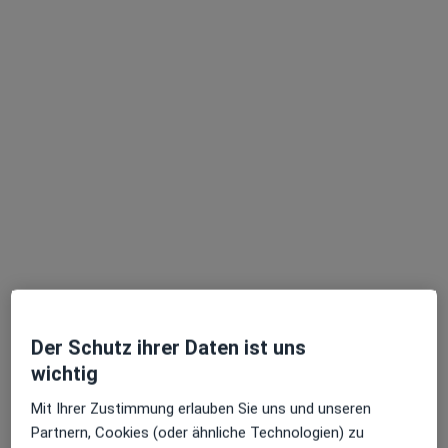
Dieser Arzt bzw. diese Ärztin bietet keine Online-Terminbuchung an diesem Standort an.
Terminanfrage senden
Prof. Dr. Mehdi Shajari
Augenarzt, Augenlaserzentrum
78 Bewertungen
Der Schutz ihrer Daten ist uns
wichtig
Adresse
Videosprechstunde
Mit Ihrer Zustimmung erlauben Sie uns und unseren
Partnern, Cookies (oder ähnliche Technologien) zu