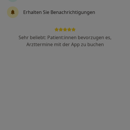
Augenarzt
315 Bewertungen
Erhalten Sie Benachrichtigungen
Otto-Beck-Straße 36, Mannheim
•
Zu Google Maps
Privatpraxis für individuelle Augendiagnostik
Sehr beliebt: Patient:innen bevorzugen es,
Privatpraxis
Arzttermine mit der App zu buchen
Dieser Arzt bzw. diese Ärztin bietet keine Online-Terminbuchung an diesem Standort an.
Terminanfrage senden
Ärzte und Heilberufler verfügbar
Diese Ärzte und Heilberufler befinden sich
außerhalb von Edigheim, Ludwigshafen, Rheinland-
Pfalz in Gebieten nahe Ihrer Suche.