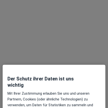
Dieser Arzt bzw. diese Ärztin bietet keine Online-Terminbuchung an diesem Standort an.
Terminanfrage senden
Shahram Javidnia
Augenarzt
Der Schutz ihrer Daten ist uns
124 Bewertungen
wichtig
Krumme Str. 4, Karlsruhe
•
Zu Google Maps
Mit Ihrer Zustimmung erlauben Sie uns und unseren
Augenarzt Praxis Shahram Javidnia
Partnern, Cookies (oder ähnliche Technologien) zu
verwenden, um Daten für Statistiken zu sammeln und
Privatpraxis