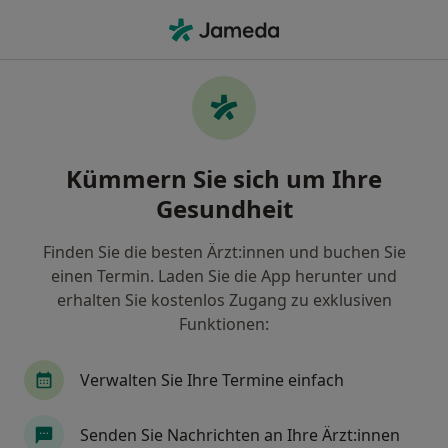
Ha
Augenarzt • Mundenheim, Ludwigshafen, Rheinland-Pfalz
Filter & Sortierung
Zu Google Maps
Augenärzte in Ludwigshafen,
Kümmern Sie sich um Ihre
Mundenheim
Gesundheit
Wie wir die Suchergebnisse sortieren
Finden Sie die besten Ärzt:innen und buchen Sie
einen Termin. Laden Sie die App herunter und
erhalten Sie kostenlos Zugang zu exklusiven
Funktionen:
Verwalten Sie Ihre Termine einfach
Dr. med. Dr. med. univ. Florian Auerbach
Senden Sie Nachrichten an Ihre Ärzt:innen
FEBO, MHBA