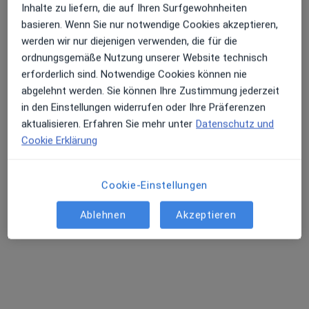
Inhalte zu liefern, die auf Ihren Surfgewohnheiten
Dieser Arzt bzw. diese Ärztin bietet keine Online-Terminbuchung an diesem Standort an.
basieren. Wenn Sie nur notwendige Cookies akzeptieren,
werden wir nur diejenigen verwenden, die für die
Terminanfrage senden
ordnungsgemäße Nutzung unserer Website technisch
erforderlich sind. Notwendige Cookies können nie
abgelehnt werden. Sie können Ihre Zustimmung jederzeit
in den Einstellungen widerrufen oder Ihre Präferenzen
aktualisieren. Erfahren Sie mehr unter
Datenschutz und
Cookie Erklärung
Cookie-Einstellungen
Dr. med. Marie Theres Hettenbach
Ablehnen
Akzeptieren
Augenärztin, Akupunkteurin
133 Bewertungen
Eppinger Str. 2, Leingarten
•
Zu Google Maps
Privatpraxis f. Augenheilkunde Dr.med. Marie Hettenbach Fachärztin für Augenheilkunde