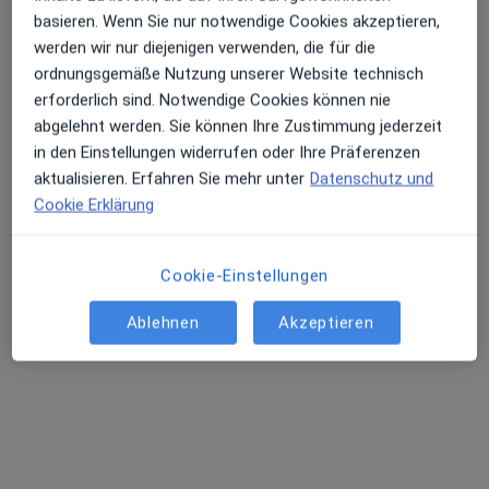
basieren. Wenn Sie nur notwendige Cookies akzeptieren,
Erhalten Sie Benachrichtigungen
werden wir nur diejenigen verwenden, die für die
ordnungsgemäße Nutzung unserer Website technisch
Priv.-Doz. Dr. med. Isabel Oberacher-
erforderlich sind. Notwendige Cookies können nie
Kohlhäufl
abgelehnt werden. Sie können Ihre Zustimmung jederzeit
Sehr beliebt: Patient:innen bevorzugen es,
Augenärztin
in den Einstellungen widerrufen oder Ihre Präferenzen
Arzttermine mit der App zu buchen
126 Bewertungen
aktualisieren. Erfahren Sie mehr unter
Datenschutz und
Cookie Erklärung
Hoppestr. 5, Regensburg
•
Zu Google Maps
Praxis PD Dr. I. Oberacher-Kohlhäufl Fachärztin für Augenheilkunde
Cookie-Einstellungen
Dieser Arzt bzw. diese Ärztin bietet keine Online-Terminbuchung an diesem Standort an.
Ablehnen
Akzeptieren
Terminanfrage senden
Startseite
Augenarzt