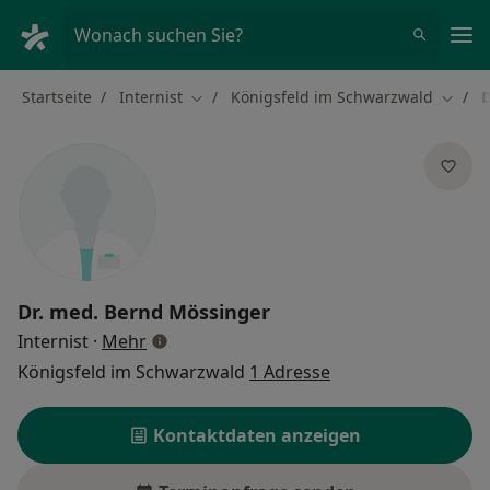
Ha
Wonach suchen Sie?
Startseite
Internist
Königsfeld im Schwarzwald
D
Stadt ändern
Stadt 
Dr. med.
Bernd Mössinger
über Spezialisierungen
Internist
·
Mehr
Königsfeld im Schwarzwald
1 Adresse
Kontaktdaten anzeigen