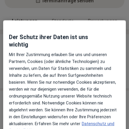
Terminanfrage senden
Leistungen
Standorte
Bewertungen
Der Schutz ihrer Daten ist uns
Leistungen
wichtig
Keine Informationen über Leistungen und Kosten
Mit Ihrer Zustimmung erlauben Sie uns und unseren
Auf diesem Profil wurden noch keine Informationen
Partnern, Cookies (oder ähnliche Technologien) zu
über Leistungen hinzugefügt.
verwenden, um Daten für Statistiken zu sammeln und
Inhalte zu liefern, die auf Ihren Surfgewohnheiten
basieren. Wenn Sie nur notwendige Cookies akzeptieren,
werden wir nur diejenigen verwenden, die für die
ordnungsgemäße Nutzung unserer Website technisch
Sind Sie Dr. med. Bernd Mössinger?
Arzt-Info
erforderlich sind. Notwendige Cookies können nie
abgelehnt werden. Sie können Ihre Zustimmung jederzeit
in den Einstellungen widerrufen oder Ihre Präferenzen
Hinterlegen Sie kostenlos ein Portraitbild, Ihre
aktualisieren. Erfahren Sie mehr unter
Datenschutz und
Sprechzeiten und Leistungen. Dadurch werden Sie