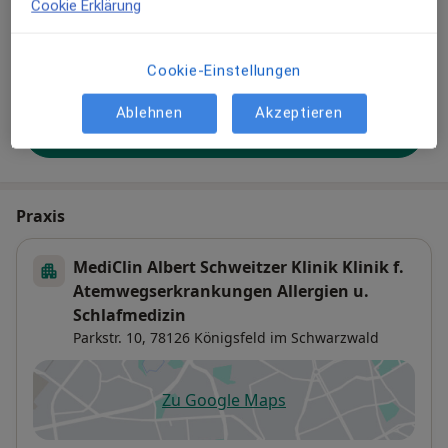
Cookie Erklärung
besser gefunden. Lassen Sie sich außerdem bereits
vor Veröffentlichung kostenfrei über neue
Patienten-Feedbacks per E-Mail informieren.
Cookie-Einstellungen
Ablehnen
Akzeptieren
Jetzt als Arzt anmelden
Praxis
MediClin Albert Schweitzer Klinik Klinik f.
Atemwegserkrankungen Allergien u.
Schlafmedizin
Parkstr. 10,
78126
Königsfeld im Schwarzwald
Zu Google Maps
öffnet in einer neuen Registe