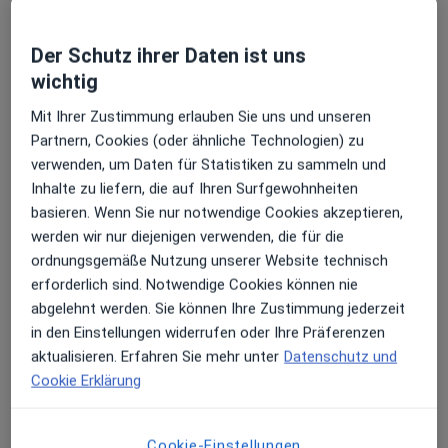
Dieser Arzt bzw. diese Ärztin bietet keine Online-Terminbuchung an diesem Standort an.
Der Schutz ihrer Daten ist uns
Terminanfrage senden
wichtig
Mit Ihrer Zustimmung erlauben Sie uns und unseren
Partnern, Cookies (oder ähnliche Technologien) zu
verwenden, um Daten für Statistiken zu sammeln und
Inhalte zu liefern, die auf Ihren Surfgewohnheiten
basieren. Wenn Sie nur notwendige Cookies akzeptieren,
werden wir nur diejenigen verwenden, die für die
ordnungsgemäße Nutzung unserer Website technisch
erforderlich sind. Notwendige Cookies können nie
Kathrin Schücker
abgelehnt werden. Sie können Ihre Zustimmung jederzeit
Internistin
in den Einstellungen widerrufen oder Ihre Präferenzen
130 Bewertungen
aktualisieren. Erfahren Sie mehr unter
Datenschutz und
Cookie Erklärung
Adresse
Videosprechstunde
Cookie-Einstellungen