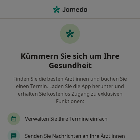
Ha
Internist • Hannover, Niedersachsen
Filter & Sortierung
Zu Google Maps
Internist in Hannover: Termin buchen
Kümmern Sie sich um Ihre
mit jameda
Gesundheit
Finden Sie Internisten in Hannover und buchen Sie
online ohne zusätzliche Kosten.
Finden Sie die besten Ärzt:innen und buchen Sie
Wie wir die Suchergebnisse sortieren
einen Termin. Laden Sie die App herunter und
erhalten Sie kostenlos Zugang zu exklusiven
Funktionen:
Verwalten Sie Ihre Termine einfach
Senden Sie Nachrichten an Ihre Ärzt:innen