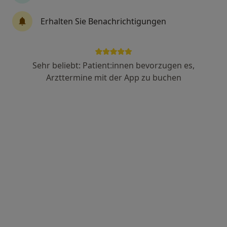
Dr. med. Minoo Stein
Erhalten Sie Benachrichtigungen
·
Mehr
Internistin, Kardiologin
49 Bewertungen
Sehr beliebt: Patient:innen bevorzugen es,
Leisewitzstraße 37, Hannover
•
Zu Google Maps
Arzttermine mit der App zu buchen
Praxis Dr.med. Minoo Stein Fachärztin für Innere Medizin
Privatpraxis
Dieser Arzt bzw. diese Ärztin bietet keine Online-Terminbuchung an diesem Standort an.
Terminanfrage senden
Ärzte und Heilberufler verfügbar
Diese Ärzte und Heilberufler befinden sich
außerhalb von Hannover, Niedersachsen in Gebieten
nahe Ihrer Suche.