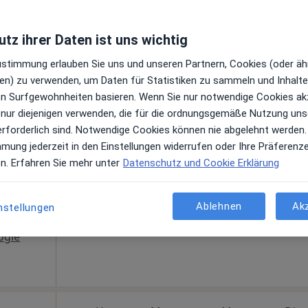
tz ihrer Daten ist uns wichtig
Zustimmung erlauben Sie uns und unseren Partnern, Cookies (oder äh
en) zu verwenden, um Daten für Statistiken zu sammeln und Inhalte 
g
Heute
Morgen
Mo,
Di,
ren Surfgewohnheiten basieren. Wenn Sie nur notwendige Cookies ak
8 Aug
9 Aug
10 Aug
11 Aug
 nur diejenigen verwenden, die für die ordnungsgemäße Nutzung uns
ehr
erforderlich sind. Notwendige Cookies können nie abgelehnt werden.
en
mmung jederzeit in den Einstellungen widerrufen oder Ihre Präferenz
Online-Terminbuchung nicht verfügbar
en. Erfahren Sie mehr unter
Datenschutz und Cookie Erklärung
Terminanfrage senden
Ablehnen
Ak
nstellungen
ogle