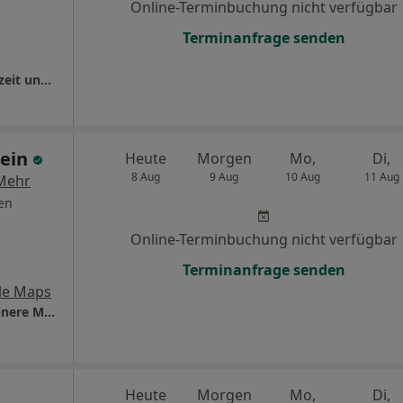
Online-Terminbuchung nicht verfügbar
Terminanfrage senden
Kardiologische Privatpraxis Dres. Oliver Gutzeit und Carsten Tack
tein
Heute
Morgen
Mo,
Di,
8 Aug
9 Aug
10 Aug
11 Aug
Mehr
en
Online-Terminbuchung nicht verfügbar
Terminanfrage senden
le Maps
Praxis Dr.med. Minoo Stein Fachärztin für Innere Medizin
Heute
Morgen
Mo,
Di,