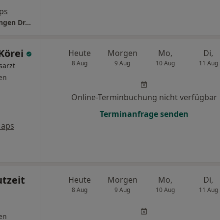
ps
Praxis für ganzheit. Medizin Hamburg-Stellingen Dr.med. Ariane Deu und Christian Kuschel
 Körei
Heute
Morgen
Mo,
Di,
8 Aug
9 Aug
10 Aug
11 Aug
sarzt
en
Online-Terminbuchung nicht verfügbar
Terminanfrage senden
Maps
utzeit
Heute
Morgen
Mo,
Di,
8 Aug
9 Aug
10 Aug
11 Aug
en