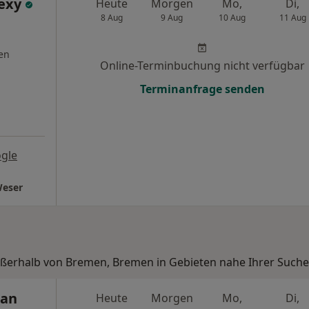
lexy
Heute
Morgen
Mo,
Di,
8 Aug
9 Aug
10 Aug
11 Aug
en
Online-Terminbuchung nicht verfügbar
Terminanfrage senden
gle
Weser
außerhalb von Bremen, Bremen in Gebieten nahe Ihrer Suche
ian
Heute
Morgen
Mo,
Di,