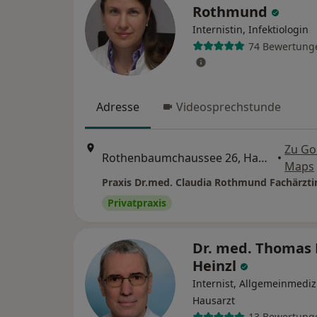
Rothmund
Internistin, Infektiologin
74 Bewertung
Adresse
Videosprechstunde
Zu Go
Rothenbaumchaussee 26, Hamburg
•
Maps
Privatpraxis
Dr. med. Thomas 
Heinzl
Internist, Allgemeinmediz
Hausarzt
13 Bewertung