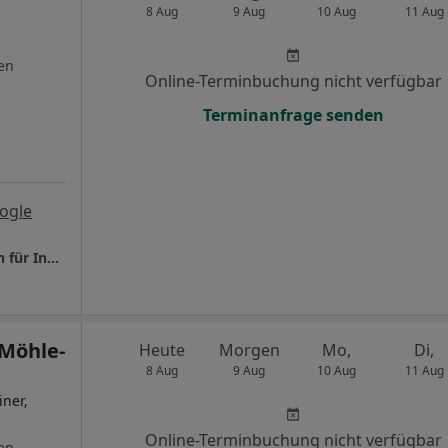
8 Aug
9 Aug
10 Aug
11 Aug
en
Online-Terminbuchung nicht verfügbar
Terminanfrage senden
ogle
Praxis Dr.med. Claudia Rothmund Fachärztin für Innere Medizin
Möhle-
Heute
Morgen
Mo,
Di,
8 Aug
9 Aug
10 Aug
11 Aug
iner,
Online-Terminbuchung nicht verfügbar
en