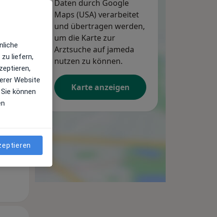
Daten durch Google
Maps (USA) verarbeitet
und übertragen werden,
um die Karte zur
nliche
Arztsuche auf jameda
zu liefern,
Mi,
Do,
Fr,
nutzen zu können.
zeptieren,
12 Aug
13 Aug
14 Aug
erer Website
Karte anzeigen
 Sie können
en
zeptieren