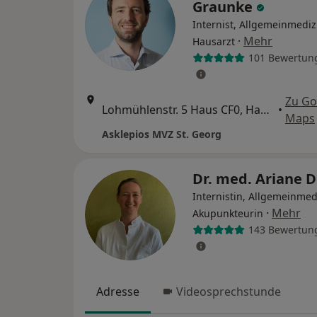
Graunke
Internist, Allgemeinmediz
·
Mehr
Hausarzt
101 Bewertun
Zu Go
Lohmühlenstr. 5 Haus CF0, Hamburg
•
Maps
Asklepios MVZ St. Georg
Dr. med. Ariane 
Internistin, Allgemeinmed
·
Mehr
Akupunkteurin
143 Bewertun
Adresse
Videosprechstunde