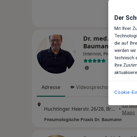
Der Schu
Mit Ihrer 
Technologi
Dr. med. Hans Jör
die auf Ih
Baumann
werden wir
·
M
Internist, Pneumologe
technisch 
79 Bewertung
Ihre Zusti
aktualisier
Adresse
Videosprechstunde
Cookie-Ei
Zu Go
Huchtinger Heerstr. 26/28, Bremen
•
Maps
Pneumologische Praxis Dr. Baumann