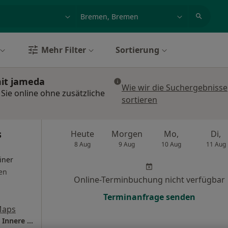
et, Erkrankung, Name
z.B. Berlin
Mehr Filter
Sortierung
mit jameda
Wie wir die Suchergebnisse
Sie online ohne zusätzliche
sortieren
s
Heute
Morgen
Mo,
Di,
8 Aug
9 Aug
10 Aug
11 Aug
iner
en
Online-Terminbuchung nicht verfügbar
Terminanfrage senden
Maps
Praxis Dr.med. Matthias Juricke Facharzt für Innere Medizin