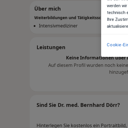
werden wir
Über mich
technisch 
Weiterbildungen und Tätigkeitsschwerpunkte
Ihre Zusti
Intensivmediziner
aktualisier
Cookie-Ei
Leistungen
Keine Informationen über 
Auf diesem Profil wurden noch kein
hinzugef
Sind Sie Dr. med. Bernhard Dörr?
Hinterlegen Sie kostenlos ein Portraitbild