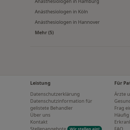
Anästhesiologen in Hamburg
Anästhesiologen in Köln
Anästhesiologen in Hannover
Mehr (5)
Mehr in der Kategorie: Häufige Such
Leistung
Für Pa
Datenschutzerklärung
Ärzte u
Datenschutzinformation für
Gesund
gelistete Behandler
Frag ei
Über uns
Häufig
Kontakt
Erkra
Stellenangebote
FAQ
Wir stellen ein!