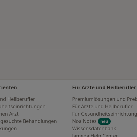
en
tienten
Für Ärzte und Heilberufler
nd Heilberufler
Premiumlösungen und Prei
heitseinrichtungen
Für Ärzte und Heilberufler
nen Arzt
Für Gesundheitseinrichtun
 gesuchte Behandlungen
Noa Notes
neu
nkungen
Wissensdatenbank
Jameda Help Center