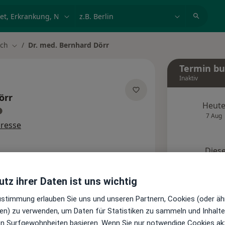
et, Erkrankung, Name
z.B. Berlin
ech
Dr. med. Bernhard Dörr
Stadt ändern
Termin b
Inaktiv
örr
Heut
ber Spezialisierungen
7 Aug
dresse
Diese
Onlin
Terminanfrage senden
tz ihrer Daten ist uns wichtig
Zustimmung erlauben Sie uns und unseren Partnern, Cookies (oder äh
Standorte
Bewertungen
en) zu verwenden, um Daten für Statistiken zu sammeln und Inhalte 
ren Surfgewohnheiten basieren. Wenn Sie nur notwendige Cookies ak