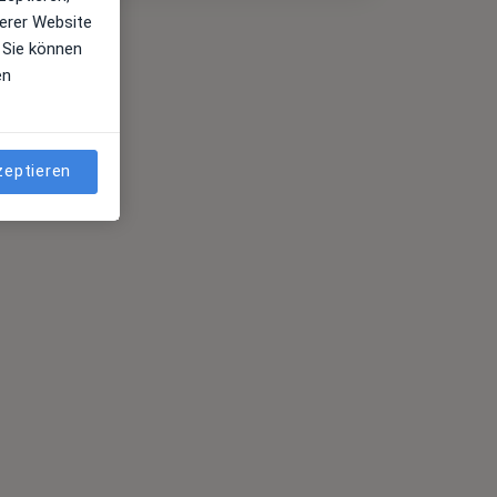
erer Website
 Sie können
en
zeptieren