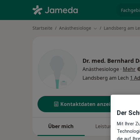
Fachgebi
Startseite
Anästhesiologe
Landsberg am L
Stadt ändern
Dr. med.
Bernhard D
ü
Anästhesiologe
·
Mehr
Landsberg am Lech
1 A
Kontaktdaten anzeigen
Der Schu
Mit Ihrer 
Über mich
Leistungen
Technologi
die auf Ih