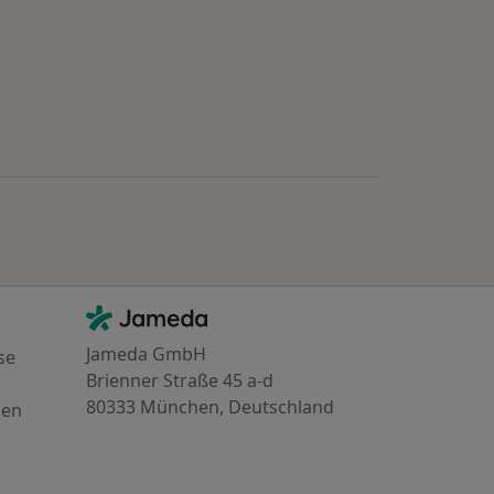
Kontakt
Jameda - Startseite
Jameda GmbH
se
Brienner Straße 45 a-d
80333 München, Deutschland
gen