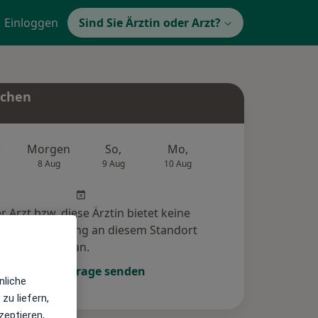
Einloggen
Sind Sie Ärztin oder Arzt?
uchen
e
Morgen
So,
Mo,
Di,
Mi,
8 Aug
9 Aug
10 Aug
11 Aug
12 Au
r Arzt bzw. diese Ärztin bietet keine
e-Terminbuchung an diesem Standort
an.
Terminanfrage senden
nliche
zu liefern,
zeptieren,