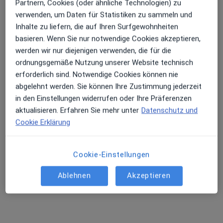
Partnern, Cookies (oder ähnliche Technologien) zu
verwenden, um Daten für Statistiken zu sammeln und
Inhalte zu liefern, die auf Ihren Surfgewohnheiten
basieren. Wenn Sie nur notwendige Cookies akzeptieren,
Dr. med. Matthias Lüdtke
werden wir nur diejenigen verwenden, die für die
ordnungsgemäße Nutzung unserer Website technisch
Endokrinologe & Diabetologe, Internist, Notfallmediziner
erforderlich sind. Notwendige Cookies können nie
20 Bewertungen
abgelehnt werden. Sie können Ihre Zustimmung jederzeit
in den Einstellungen widerrufen oder Ihre Präferenzen
aktualisieren. Erfahren Sie mehr unter
Datenschutz und
Adresse 1
Adresse 2
Cookie Erklärung
Zu Google
Georg-Hellmair-Platz 169 / I, Landsberg am Lech
•
Maps
Cookie-Einstellungen
Dres. Matthias Lüdtke Susanne Malzan-Dürr und Kollegen
Ablehnen
Akzeptieren
Dieser Arzt bzw. diese Ärztin bietet keine Online-Terminbuchung an diesem Standort an.
Terminanfrage senden