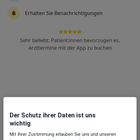
Erhalten Sie Benachrichtigungen
Dr. med. Hans-Joachim Baumgartl
·
Endokrinologe & Diabetologe, Internist, Nuklearmediziner
Mehr
Sehr beliebt: Patient:innen bevorzugen es,
41 Bewertungen
Arzttermine mit der App zu buchen
Zu Google
Hubert-v-Herkomer-Str 111, Landsberg am Lech
•
Maps
Praxis Dr.med. Hans-Joachim Baumgartl Facharzt für Innere Medizin Endokrinologie u. Diabetologie
Dieser Arzt bzw. diese Ärztin bietet keine Online-Terminbuchung an diesem Standort an.
Terminanfrage senden
Der Schutz ihrer Daten ist uns
wichtig
Mit Ihrer Zustimmung erlauben Sie uns und unseren