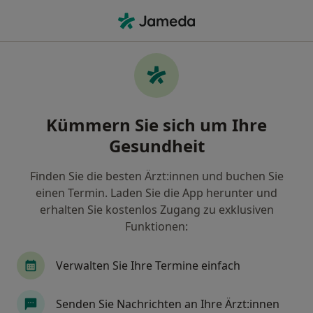
Ha
Endokrinologe & Diabetologe • Landsberg am Lech, Bayern
Filter & Sortierung
Zu Google Maps
Endokrinologe & Diabetologe in
Kümmern Sie sich um Ihre
Landsberg am Lech: Termin buchen mit
jameda
Gesundheit
Finden Sie Endokrinologen & Diabetologen in
Landsberg am Lech und buchen Sie online ohne
Finden Sie die besten Ärzt:innen und buchen Sie
zusätzliche Kosten.
einen Termin. Laden Sie die App herunter und
erhalten Sie kostenlos Zugang zu exklusiven
Wie wir die Suchergebnisse sortieren
Funktionen:
Verwalten Sie Ihre Termine einfach
Senden Sie Nachrichten an Ihre Ärzt:innen