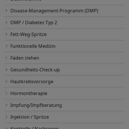
Laktoseintoleranz/Laktosemaldigestion
Disease-Management-Programm (DMP)
Fruktoseintoleranz/Fruktosemalabsorption
DMP / Diabetes Typ 2
Fett-Weg-Spritze
Dünndarmfehlbesiedelung
Funktionelle Medizin
Impfungen
Fäden ziehen
H2-Atemtests
Gesundheits-Check-up
Hautkrebsvorsorge
Hormontherapie
Impfung/Impfberatung
Injektion / Spritze
Kontrolle / Nachsorge