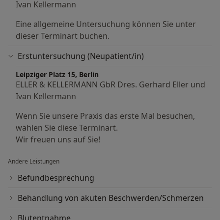
Ivan Kellermann
Abklärung und Therapie des metabolischen
Erkrankungen der Sehnen wie
Syndroms mit Möglichkeit der stationären
Eine allgemeine Untersuchung können Sie unter
Ringbandstenosen („schnellender Finger“)
Aufnahme
dieser Terminart buchen.
Ganglien am Handgelenk an den Fingergelenken
Diabetes-Früherkennung bis Therapie des
Erstuntersuchung (Neupatient/in)
und an den Sehnenscheiden
manifesten Diabetes mellitus
Leipziger Platz 15, Berlin
ELLER & KELLERMANN GbR Dres. Gerhard Eller und
Fettstoffwechselstörungen
Ivan Kellermann
Fettleber bis portale Hypertension Abklärung
Wenn Sie unsere Praxis das erste Mal besuchen,
erhöhter Leberwerte Leberzirrhose
wählen Sie diese Terminart.
Wir freuen uns auf Sie!
arterielle Hypertonie
Andere Leistungen
Herz-/Gefäßerkrankungen
Befundbesprechung
akute Atemwegs- und
Behandlung von akuten Beschwerden/Schmerzen
Gastrointestinalerkrankungen
Blutentnahme