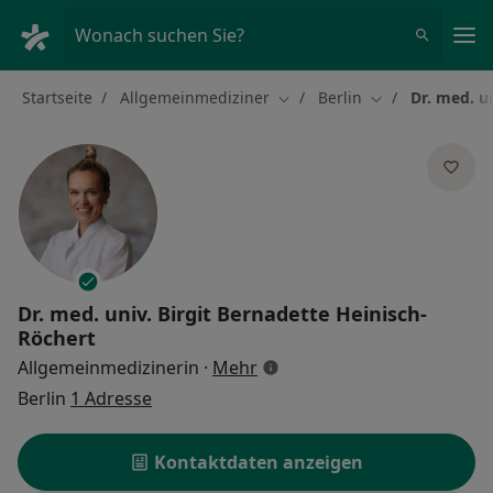
Ha
Wonach suchen Sie?
Startseite
Allgemeinmediziner
Berlin
Dr. med. u
Stadt ändern
Stadt ändern
Dr. med. univ.
Birgit Bernadette Heinisch-
Röchert
über Spezialisierungen
Allgemeinmedizinerin
·
Mehr
Berlin
1 Adresse
Kontaktdaten anzeigen