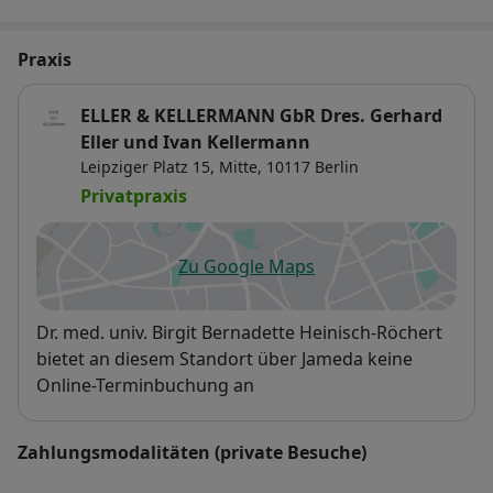
Praxis
ELLER & KELLERMANN GbR Dres. Gerhard
Eller und Ivan Kellermann
Leipziger Platz 15,
Mitte
, 10117
Berlin
Privatpraxis
Zu Google Maps
öffnet in einer neuen Registe
Verfügbarkeit
Dr. med. univ. Birgit Bernadette Heinisch-Röchert
bietet an diesem Standort über Jameda keine
Online-Terminbuchung an
Zahlungsmodalitäten (private Besuche)