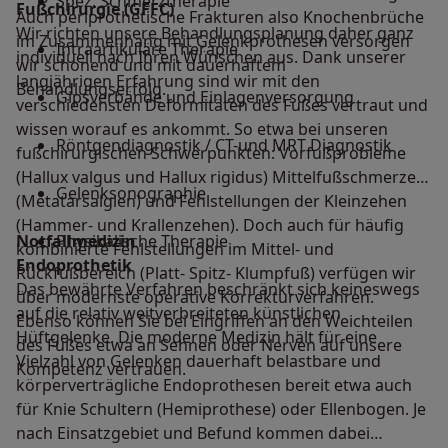
Spez. Schmerztherapie
Fußchirurgie (GFFC)
Auch periprothetische Frakturen also Knochenbrüche
Wir richten unsere Behandlungsplanung daher ganz
im Zusammenhang mit Gelenkprothesen versorgen
Intraartikuläre Therapie
individuell nach Ihren Wünschen aus. Dank unserer
wir schonend und mit dauerhaftem
langjährigen Erfahrung sind wir mit den
Behandlungserfolg.
Gipsverbände und Einlagenversorgung
verschiedensten Deformitäten des Fußes vertraut und
wissen worauf es ankommt. So etwa bei unseren
Röntgendiagnostik / CT-und MRT Diagnostik
fußchirurgischen Schwerpunkten: Vorfußprobleme
(Hallux valgus und Hallux rigidus) Mittelfußschmerzen
Gelenksonographie
(Metatarsalgien) und Fehlstellungen der Kleinzehen
(Hammer- und Krallenzehen). Doch auch für häufig
Notfallmedizin
Physikalische Therapie
kombinierte Fehlstellungen im Mittel- und
Endoprothetik
Rückfußbereich (Platt- Spitz- Klumpfuß) verfügen wir
Das bewährte Verfahren beschränkt sich keineswegs
über modernste operative Korrekturverfahren.
auf die relativ weitverbreiteten künstlichen
Ebenso können Sie bei Eingriffen an den Weichteilen
Hüftgelenke. Die moderne Medizin hält für eine
des Fußes etwa an Sehnen oder Nerven auf unsere
Vielzahl von Gelenken dauerhaft belastbare und
Kompetenz vertrauen.
körperverträgliche Endoprothesen bereit etwa auch
für Knie Schultern (Hemiprothese) oder Ellenbogen. Je
nach Einsatzgebiet und Befund kommen dabei