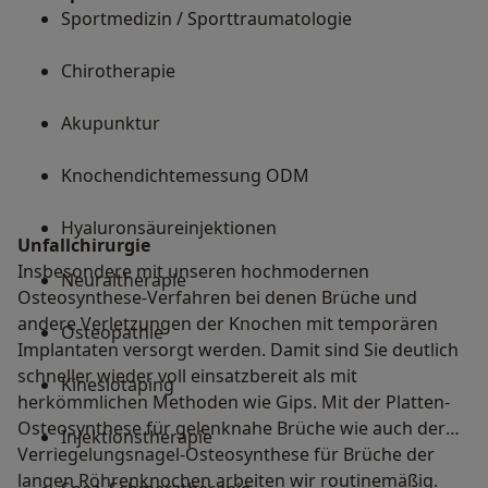
Sportmedizin / Sporttraumatologie
Chirotherapie
Akupunktur
Knochendichtemessung ODM
Hyaluronsäureinjektionen
Unfallchirurgie
Insbesondere mit unseren hochmodernen
Neuraltherapie
Osteosynthese-Verfahren bei denen Brüche und
andere Verletzungen der Knochen mit temporären
Osteopathie
Implantaten versorgt werden. Damit sind Sie deutlich
schneller wieder voll einsatzbereit als mit
Kinesiotaping
herkömmlichen Methoden wie Gips. Mit der Platten-
Osteosynthese für gelenknahe Brüche wie auch der
Injektionstherapie
Verriegelungsnagel-Osteosynthese für Brüche der
langen Röhrenknochen arbeiten wir routinemäßig.