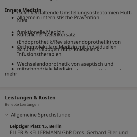
Innere Medizin
Gelenkerhaltende Umstellungsosteotomien Hüft-
allgemein-internistische Prävention
Knie
funktionelle Medizin
Künstlicher Gelenkersatz
(Endoprothetik/Revisionsendoprothetik) von
Orthomolekulare Medizin mit individuellen
Schulter- Ellbogen Hüft- Kniegelenk
Infusionstherapien
Wechselendoprothetik von aseptisch und
mitochondriale Medizin
septisch gelockerten Prothesen an Knie- und
Über mich
mehr
Hüftgelenk
Check-up- und Routineuntersuchungen unter
zeitnaher Einbeziehung anderer Fächer
Korrektive Chirurgie von Beinachsfehlstellungen
Leistungen & Kosten
Beliebte Leistungen
Abdomen- und Schilddrüsen Ultraschall
Fußchirurgie
Allgemeine Sprechstunde
“Stress-Test“: Messung des vegetativen
Nervenkompressionssyndrome z.B. das
Leipziger Platz 15, Berlin
Nervensystems mittels Herzratenvariabilität
Karpaltunnelsyndrom
ELLER & KELLERMANN GbR Dres. Gerhard Eller und