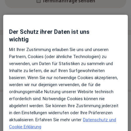
Terminanfrage senden
Leistungen
Standorte
Bewertungen
Der Schutz ihrer Daten ist uns
wichtig
Leistungen
Mit Ihrer Zustimmung erlauben Sie uns und unseren
Keine Informationen über Leistungen und Kosten
Partnern, Cookies (oder ähnliche Technologien) zu
Auf diesem Profil wurden noch keine Informationen
verwenden, um Daten für Statistiken zu sammeln und
über Leistungen hinzugefügt.
Inhalte zu liefern, die auf Ihren Surfgewohnheiten
basieren. Wenn Sie nur notwendige Cookies akzeptieren,
werden wir nur diejenigen verwenden, die für die
ordnungsgemäße Nutzung unserer Website technisch
erforderlich sind. Notwendige Cookies können nie
Praxis
abgelehnt werden. Sie können Ihre Zustimmung jederzeit
in den Einstellungen widerrufen oder Ihre Präferenzen
LünePhysio Björn-Eric Zschiesche
aktualisieren. Erfahren Sie mehr unter
Datenschutz und
Physiotherapie
Cookie Erklärung
An der Roten Bleiche 1,
21335
Lüneburg