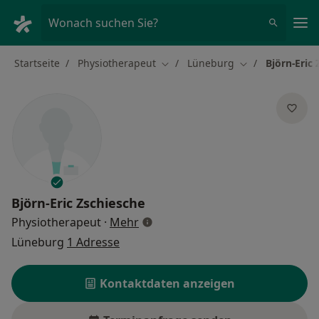
Ha
Wonach suchen Sie?
Startseite
Physiotherapeut
Lüneburg
Björn-Eric
Stadt ändern
Stadt ändern
Björn-Eric Zschiesche
über Spezialisierungen
Physiotherapeut
·
Mehr
Lüneburg
1 Adresse
Kontaktdaten anzeigen