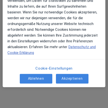
verwenden, um Daten für Statistiken zu sammeln und
Inhalte zu liefern, die auf Ihren Surfgewohnheiten
basieren. Wenn Sie nur notwendige Cookies akzeptieren,
werden wir nur diejenigen verwenden, die für die
ordnungsgemäße Nutzung unserer Website technisch
Iris Schröder
erforderlich sind. Notwendige Cookies können nie
Physiotherapeutin
abgelehnt werden. Sie können Ihre Zustimmung jederzeit
11 Bewertungen
in den Einstellungen widerrufen oder Ihre Präferenzen
aktualisieren. Erfahren Sie mehr unter
Datenschutz und
Zu Google
Cookie Erklärung
Dahlenburger Landstr. 69 a, Lüneburg
•
Maps
Praxis Iris Schröder Physiotherapie
Cookie-Einstellungen
Dieser Arzt bzw. diese Ärztin bietet keine Online-Terminbuchung an diesem Standort an.
Ablehnen
Akzeptieren
Terminanfrage senden