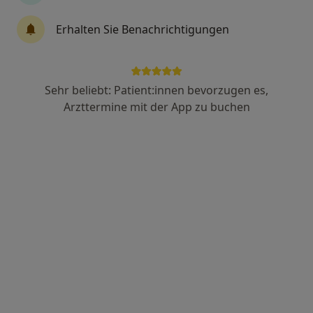
Erhalten Sie Benachrichtigungen
Dr. med. Thomas Hartmann
Praktischer Arzt, Chirotherapeut, Naturheilverfahren
57 Bewertungen
Sehr beliebt: Patient:innen bevorzugen es,
Arzttermine mit der App zu buchen
Adresse
Videosprechstunde
Neue Sülze 4 a, Lüneburg
•
Zu Google Maps
Arztpraxis für Ganzheitliche Medizin
Privatpraxis
Dieser Arzt bzw. diese Ärztin bietet keine Online-Terminbuchung an diesem Standort an.
Terminanfrage senden