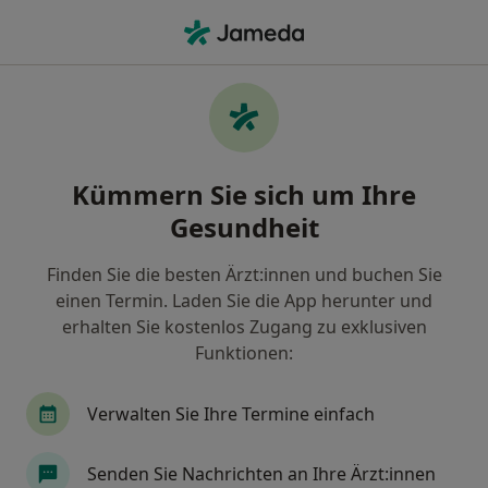
Ha
Osteopathie • Lüneburg, Niedersachsen
Filter & Sortierung
• 1
Zu Google Map
Osteopathie, Lüneburg
Kümmern Sie sich um Ihre
Wie wir die Suchergebnisse sortieren
Gesundheit
Finden Sie die besten Ärzt:innen und buchen Sie
Welche Terminart möchten Sie buchen?
einen Termin. Laden Sie die App herunter und
Osteopathie
erhalten Sie kostenlos Zugang zu exklusiven
Funktionen:
Verwalten Sie Ihre Termine einfach
Senden Sie Nachrichten an Ihre Ärzt:innen