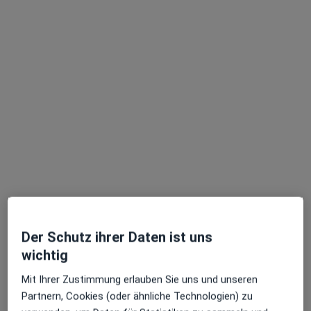
Heike Müller
·
Mehr
Heilpraktikerin, Physiotherapeutin
Wallstr. 18, Bardowick
•
Zu Google Maps
Praxis gesund & aktiv Heike Müller Heilpraktikerin und Physiotherapeutin
Dieser Arzt bzw. diese Ärztin bietet keine Online-Terminbuchung an diesem Standort an.
Terminanfrage senden
Der Schutz ihrer Daten ist uns
wichtig
Mit Ihrer Zustimmung erlauben Sie uns und unseren
Partnern, Cookies (oder ähnliche Technologien) zu