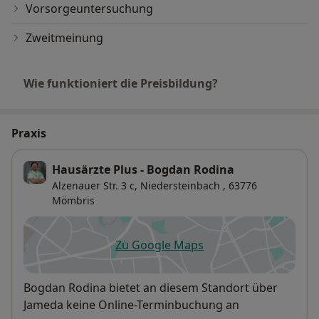
Vorsorgeuntersuchung
Zweitmeinung
Wie funktioniert die Preisbildung?
Praxis
Hausärzte Plus - Bogdan Rodina
Alzenauer Str. 3 c,
Niedersteinbach
, 63776
Mömbris
Zu Google Maps
öffnet in einer neuen Registe
Verfügbarkeit
Bogdan Rodina bietet an diesem Standort über
Jameda keine Online-Terminbuchung an