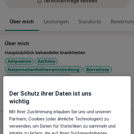
Terminanfrage senden
Über mich
Leistungen
Standorte
Bewertun
Über mich
Hauptsächlich behandelte Krankheiten
Adipositas
Asthma
Nasennebenhöhlenentzündung
Borreliose
a11y_sr_more_disease
Schilddrüsenunterfunktion
+30
Der Schutz ihrer Daten ist uns
Mehr Details anzeigen
über Erfahrungen
wichtig
Mit Ihrer Zustimmung erlauben Sie uns und unseren
Partnern, Cookies (oder ähnliche Technologien) zu
Leistungen & Kosten
verwenden, um Daten für Statistiken zu sammeln und
Beliebte Leistungen
Inhalte zu liefern, die auf Ihren Surfgewohnheiten