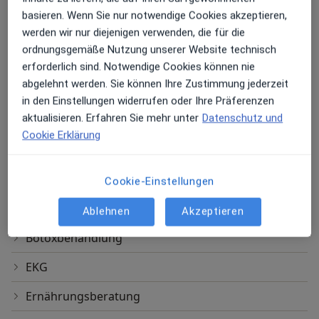
Allgemeine Sprechstunde
basieren. Wenn Sie nur notwendige Cookies akzeptieren,
werden wir nur diejenigen verwenden, die für die
Alzenauer Str. 3 c, Mömbris
Hausärzte Plus - Bogdan Rodina
ordnungsgemäße Nutzung unserer Website technisch
erforderlich sind. Notwendige Cookies können nie
Erstuntersuchung (Neupatient/in)
abgelehnt werden. Sie können Ihre Zustimmung jederzeit
in den Einstellungen widerrufen oder Ihre Präferenzen
Alzenauer Str. 3 c, Mömbris
aktualisieren. Erfahren Sie mehr unter
Datenschutz und
Hausärzte Plus - Bogdan Rodina
Cookie Erklärung
Andere Leistungen
Akupunktur
Cookie-Einstellungen
Behandlung von akuten Beschwerden/Schmerzen
Ablehnen
Akzeptieren
Botoxbehandlung
EKG
Ernährungsberatung