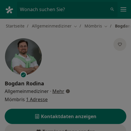
Ha
Wonach suchen Sie?
Startseite
Allgemeinmediziner
Mömbris
Bogdan
Stadt ändern
Stadt ändern
Bogdan Rodina
über Spezialisierungen
Allgemeinmediziner
·
Mehr
Mömbris
1 Adresse
Kontaktdaten anzeigen