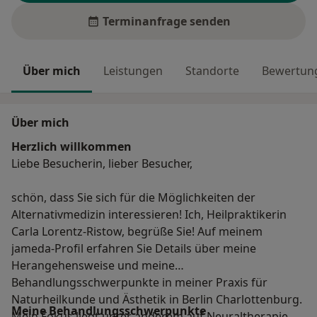
Terminanfrage senden
Über mich
Leistungen
Standorte
Bewertung
Über mich
Herzlich willkommen
Liebe Besucherin, lieber Besucher,
schön, dass Sie sich für die Möglichkeiten der
Alternativmedizin interessieren! Ich, Heilpraktikerin
Carla Lorentz-Ristow, begrüße Sie! Auf meinem
jameda-Profil erfahren Sie Details über meine
Herangehensweise und meine
Behandlungsschwerpunkte in meiner Praxis für
Naturheilkunde und Ästhetik in Berlin Charlottenburg.
Meine Behandlungs­schwerpunkte
Mein Fokus liegt unter anderem auf Neuraltherapie,