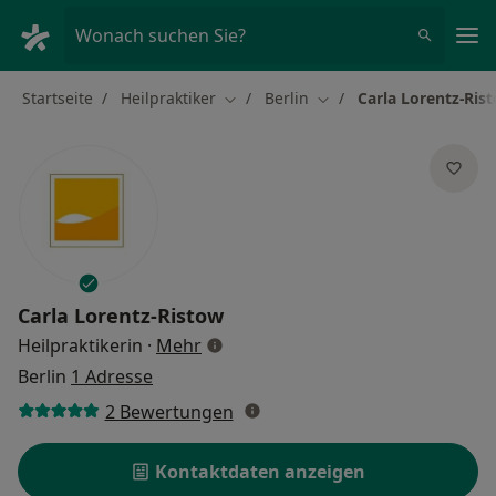
Ha
Wonach suchen Sie?
Startseite
Heilpraktiker
Berlin
Carla Lorentz-Ris
Stadt ändern
Stadt ändern
Carla Lorentz-Ristow
über Spezialisierungen
Heilpraktikerin
·
Mehr
Berlin
1 Adresse
2 Bewertungen
Kontaktdaten anzeigen