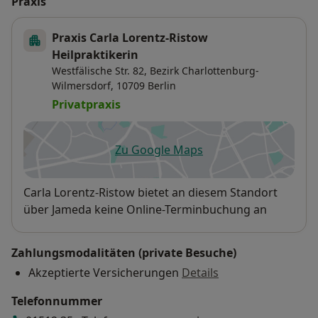
Praxis
Praxis Carla Lorentz-Ristow
Heilpraktikerin
Westfälische Str. 82,
Bezirk Charlottenburg-
Wilmersdorf
, 10709
Berlin
Privatpraxis
Zu Google Maps
öffnet in einer neuen Registe
Verfügbarkeit
Carla Lorentz-Ristow bietet an diesem Standort
über Jameda keine Online-Terminbuchung an
Zahlungsmodalitäten (private Besuche)
Akzeptierte Versicherungen
Details
Telefonnummer