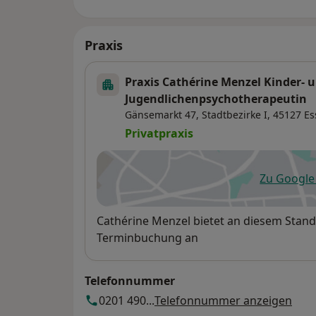
Praxis
Praxis Cathérine Menzel Kinder- 
Jugendlichenpsychotherapeutin
Gänsemarkt 47,
Stadtbezirke I
, 45127
Es
Privatpraxis
Zu Googl
öf
Verfügbarkeit
Cathérine Menzel bietet an diesem Stand
Terminbuchung an
Telefonnummer
0201 490...
Telefonnummer anzeigen