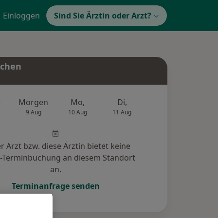
Einloggen
Sind Sie Ärztin oder Arzt?
uchen
e
Morgen
Mo,
Di,
Mi,
Do,
9 Aug
10 Aug
11 Aug
12 Aug
13 Au
r Arzt bzw. diese Ärztin bietet keine
e-Terminbuchung an diesem Standort
an.
Terminanfrage senden