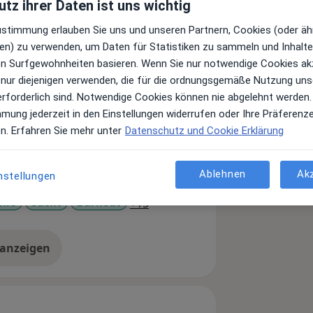
tz ihrer Daten ist uns wichtig
Zustimmung erlauben Sie uns und unseren Partnern, Cookies (oder äh
en) zu verwenden, um Daten für Statistiken zu sammeln und Inhalte 
psychologin und -psychotherapeutin
ren Surfgewohnheiten basieren. Wenn Sie nur notwendige Cookies ak
integrative bindungsorientierte
 nur diejenigen verwenden, die für die ordnungsgemäße Nutzung uns
erforderlich sind. Notwendige Cookies können nie abgelehnt werden.
mmung jederzeit in den Einstellungen widerrufen oder Ihre Präferenz
en im Bereich der traumafokussierte
en. Erfahren Sie mehr unter
Datenschutz und Cookie Erklärung
ntherapie.
Ablehnen
Ak
nstellungen
a11y_sr_more_diseases
nie
Sucht
Burnout
+15
 anzeigen
er Erfahrungen