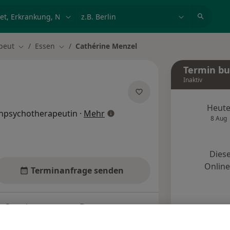
et, Erkrankung, Name
z.B. Berlin
peut
Essen
Cathérine Menzel
Stadt ändern
Stadt ändern
Termin b
Inaktiv
Heut
über Spezialisierungen
enpsychotherapeutin
·
Mehr
8 Aug
Diese
Onlin
Terminanfrage senden
Standorte
Bewertungen