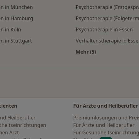
en in München
Psychotherapie (Erstgespr
en in Hamburg
Psychotherapie (Folgetermi
n in Köln
Psychotherapie in Essen
 in Stuttgart
Verhaltenstherapie in Ess
Mehr (5)
en
Mehr in der Kategorie
tienten
Für Ärzte und Heilberufler
nd Heilberufler
Premiumlösungen und Prei
heitseinrichtungen
Für Ärzte und Heilberufler
nen Arzt
Für Gesundheitseinrichtun