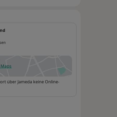
und
sen
e Maps
fnet in einer neuen Registerkarte
ort über Jameda keine Online-