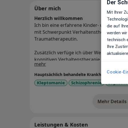
Der Schu
Über mich
Mit Ihrer 
Herzlich willkommen
Technologi
Ich bin eine erfahrene Kinder- und Jugend
die auf Ih
mit Schwerpunkt Verhaltenstherapie sowie 
werden wir
Traumatherapeutin.
technisch 
Ihre Zusti
Zusätzlich verfüge ich über Weiterbildung
aktualisier
kognitiven Verhaltenstherapie und Gruppe
Über mich
mehr
Cookie-Ei
Hauptsächlich behandelte Krankheiten
Kleptomanie
Schizophrenie
Legasthe
Mehr Details
üb
Leistungen & Kosten