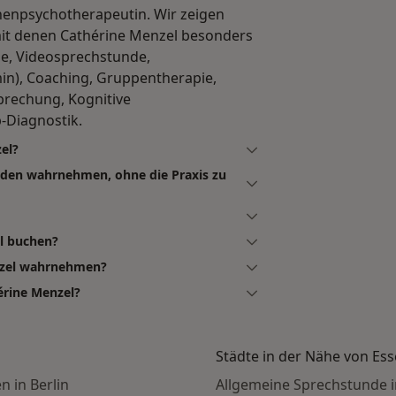
chenpsychotherapeutin. Wir zeigen
it denen Cathérine Menzel besonders
de, Videosprechstunde,
in), Coaching, Gruppentherapie,
prechung, Kognitive
-Diagnostik.
el?
nden wahrnehmen, ohne die Praxis zu
el buchen?
nzel wahrnehmen?
érine Menzel?
Städte in der Nähe von Es
 in Berlin
Allgemeine Sprechstunde i