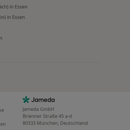
äch) in Essen
n) in Essen
en
: Städte in der Nähe von Essen
Kontakt
Jameda - Startseite
Jameda GmbH
se
Brienner Straße 45 a-d
80333 München, Deutschland
gen