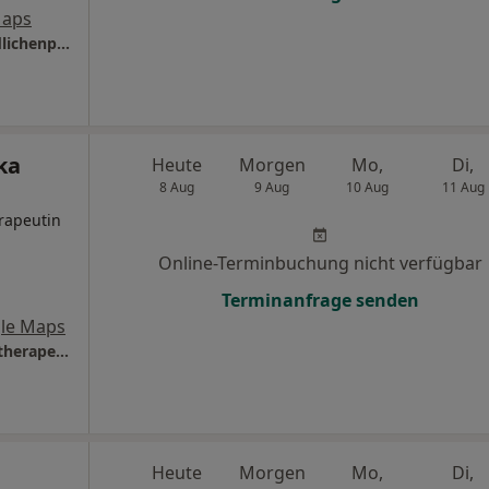
Maps
Praxis Kerstin Hackstein Kinder- und Jugendlichenpsychotherapeutin
ka
Heute
Morgen
Mo,
Di,
8 Aug
9 Aug
10 Aug
11 Aug
rapeutin
Online-Terminbuchung nicht verfügbar
Terminanfrage senden
le Maps
Privatpraxis Annika May Psycholog. Psychotherapeutin
Heute
Morgen
Mo,
Di,