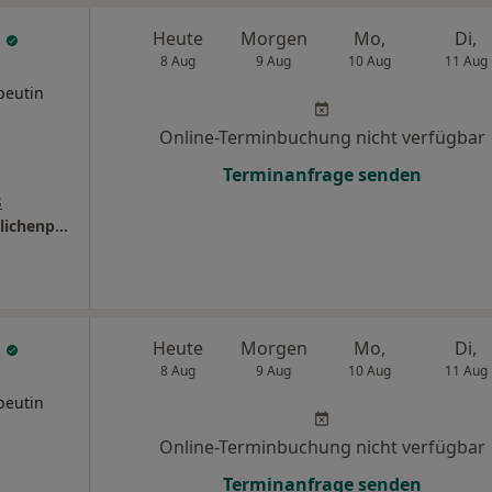
l
Heute
Morgen
Mo,
Di,
8 Aug
9 Aug
10 Aug
11 Aug
peutin
Online-Terminbuchung nicht verfügbar
Terminanfrage senden
s
Praxis Cathérine Menzel Kinder- und Jugendlichenpsychotherapeutin
n
Heute
Morgen
Mo,
Di,
8 Aug
9 Aug
10 Aug
11 Aug
peutin
Online-Terminbuchung nicht verfügbar
Terminanfrage senden