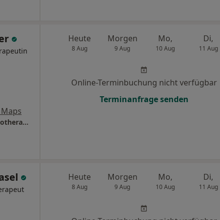
ber
Heute
Morgen
Mo,
Di,
8 Aug
9 Aug
10 Aug
11 Aug
rapeutin
Online-Terminbuchung nicht verfügbar
Terminanfrage senden
 Maps
Praxis Külli Tornius-Weber Psycholog. Psychotherapeutin
Vasel
Heute
Morgen
Mo,
Di,
8 Aug
9 Aug
10 Aug
11 Aug
erapeut