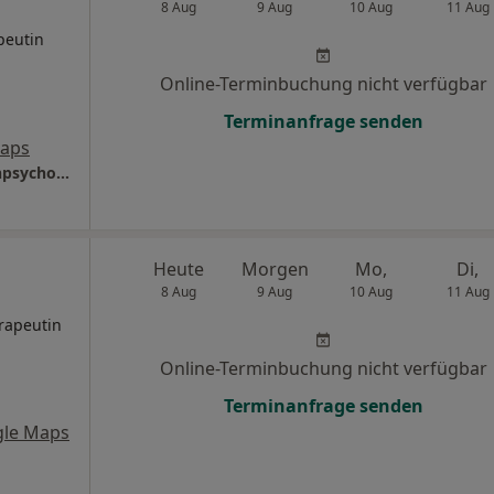
8 Aug
9 Aug
10 Aug
11 Aug
peutin
Online-Terminbuchung nicht verfügbar
Terminanfrage senden
Maps
Praxis Kira Maxein Kinder- und Jugendlichenpsychotherapeutin
Heute
Morgen
Mo,
Di,
8 Aug
9 Aug
10 Aug
11 Aug
rapeutin
Online-Terminbuchung nicht verfügbar
Terminanfrage senden
gle Maps