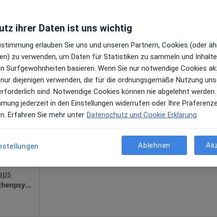
·
rapeutin
Telefonnummer anzeigen
en
tz ihrer Daten ist uns wichtig
Zustimmung erlauben Sie uns und unseren Partnern, Cookies (oder äh
en) zu verwenden, um Daten für Statistiken zu sammeln und Inhalte 
Praxis Katarzyna Hantel Kinder- und Jugendlichenpsychotherapeutin
ren Surfgewohnheiten basieren. Wenn Sie nur notwendige Cookies ak
 nur diejenigen verwenden, die für die ordnungsgemäße Nutzung uns
erforderlich sind. Notwendige Cookies können nie abgelehnt werden.
Heute
Morgen
Mo,
Di,
mmung jederzeit in den Einstellungen widerrufen oder Ihre Präferenz
8 Aug
9 Aug
10 Aug
11 Aug
rapeutin,
en. Erfahren Sie mehr unter
Datenschutz und Cookie Erklärung
peutin
Online-Terminbuchung nicht verfügbar
en
Ablehnen
Ak
nstellungen
Terminanfrage senden
aps
Praxis Paris Dehestani Kinder- und Jugendlichenpsychotherapeutin