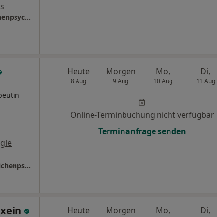
ps
Praxis Laura Weiland Kinder- und Jugendlichenpsychotherapeutin
Heute
Morgen
Mo,
Di,
8 Aug
9 Aug
10 Aug
11 Aug
peutin
Online-Terminbuchung nicht verfügbar
Terminanfrage senden
gle
Praxis Nadine Multhoff Kinder- und Jugendlichenpsychotherapeutin
axein
Heute
Morgen
Mo,
Di,