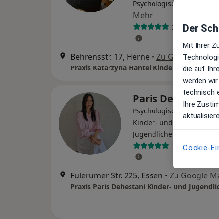
Psychologische Psychothe
Mehr
29 Bewertung
Der Schu
Mit Ihrer 
Behrensstr. 17, Herne
•
Zu Google Maps
Technologi
die auf Ih
werden wir
technisch 
Paris Dehestani
Ihre Zusti
Psychologische Psychothe
aktualisier
Kinder- und
Jugendlichenpsychothera
12 Bewertung
Cookie-Ei
Fulerumer Str. 225, Essen
•
Zu Google M