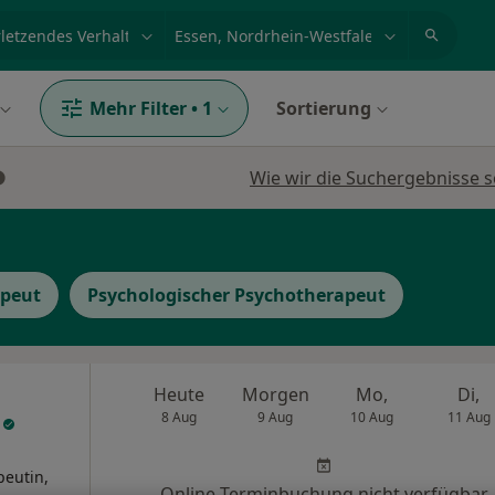
et, Erkrankung, Name
z.B. Berlin
Mehr Filter
•
1
Sortierung
Wie wir die Suchergebnisse s
apeut
Psychologischer Psychotherapeut
Heute
Morgen
Mo,
Di,
l
8 Aug
9 Aug
10 Aug
11 Aug
eutin,
Online-Terminbuchung nicht verfügbar