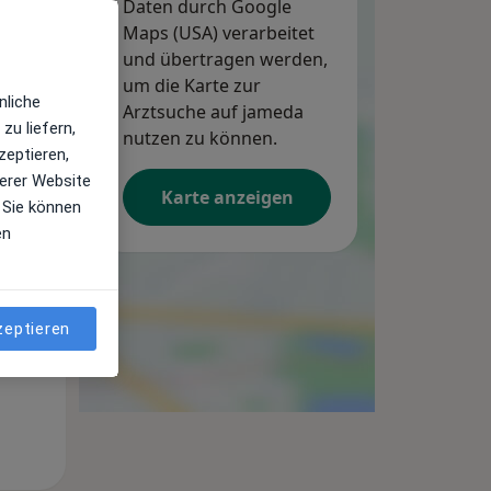
Daten durch Google
Maps (USA) verarbeitet
und übertragen werden,
um die Karte zur
nliche
Arztsuche auf jameda
zu liefern,
nutzen zu können.
zeptieren,
erer Website
Karte anzeigen
 Sie können
Mi,
Do,
Fr,
en
12 Aug
13 Aug
14 Aug
zeptieren