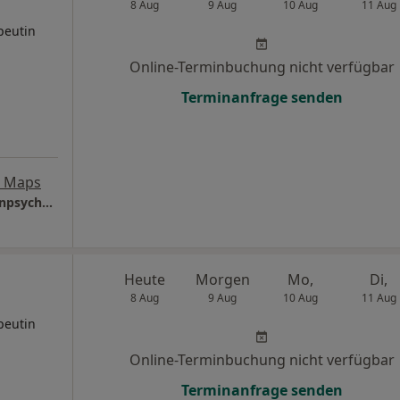
8 Aug
9 Aug
10 Aug
11 Aug
peutin
Online-Terminbuchung nicht verfügbar
Terminanfrage senden
e Maps
Praxis Asya Yardim Kinder- und Jugendlichenpsychotherapeutin
Heute
Morgen
Mo,
Di,
8 Aug
9 Aug
10 Aug
11 Aug
peutin
Online-Terminbuchung nicht verfügbar
Terminanfrage senden