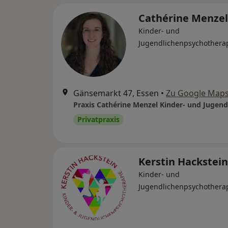
Cathérine Menze
Kinder- und
Jugendlichenpsychothera
Gänsemarkt 47, Essen
•
Zu Google Map
Privatpraxis
Kerstin Hackstei
Kinder- und
Jugendlichenpsychothera