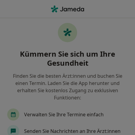
Ha
Chirotherapeut • Künersberg, Memmingen, Bayern
Filter & Sortierung
Zu Google Maps
Chirotherapeuten in Memmingen,
Kümmern Sie sich um Ihre
Künersberg
Gesundheit
Wie wir die Suchergebnisse sortieren
Finden Sie die besten Ärzt:innen und buchen Sie
einen Termin. Laden Sie die App herunter und
erhalten Sie kostenlos Zugang zu exklusiven
Funktionen:
Verwalten Sie Ihre Termine einfach
Dr. med. Harald Allmendinger
Senden Sie Nachrichten an Ihre Ärzt:innen
Chirotherapeut, Orthopäde & Unfallchirurg,