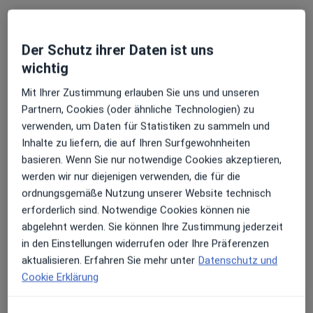
Der Schutz ihrer Daten ist uns
Andere Spezialisten in Ihrer Region
wichtig
Im Moment sind keine Plätze mehr frei. Schauen Sie
Mit Ihrer Zustimmung erlauben Sie uns und unseren
später nach, ob neue Plätze frei sind.
Partnern, Cookies (oder ähnliche Technologien) zu
verwenden, um Daten für Statistiken zu sammeln und
Inhalte zu liefern, die auf Ihren Surfgewohnheiten
basieren. Wenn Sie nur notwendige Cookies akzeptieren,
werden wir nur diejenigen verwenden, die für die
ordnungsgemäße Nutzung unserer Website technisch
erforderlich sind. Notwendige Cookies können nie
abgelehnt werden. Sie können Ihre Zustimmung jederzeit
Dr. med. Jan Henrik Sperling
in den Einstellungen widerrufen oder Ihre Präferenzen
Chirotherapeut, Allgemeinmediziner
aktualisieren. Erfahren Sie mehr unter
Datenschutz und
19 Bewertungen
Cookie Erklärung