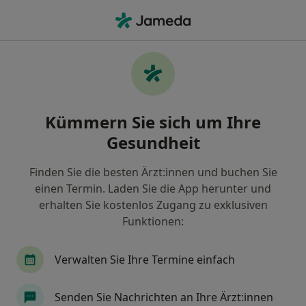
Ha
Chirotherapeut • Steinheim, Memmingen, Bayern
Filter & Sortierung
Zu Google Maps
Chirotherapeuten in Memmingen,
Kümmern Sie sich um Ihre
Steinheim
Gesundheit
Wie wir die Suchergebnisse sortieren
Finden Sie die besten Ärzt:innen und buchen Sie
einen Termin. Laden Sie die App herunter und
erhalten Sie kostenlos Zugang zu exklusiven
Funktionen:
Verwalten Sie Ihre Termine einfach
Dr. med. Harald Allmendinger
Senden Sie Nachrichten an Ihre Ärzt:innen
Chirotherapeut, Orthopäde & Unfallchirurg,