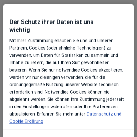
Der Schutz ihrer Daten ist uns
wichtig
Mit Ihrer Zustimmung erlauben Sie uns und unseren
Partnern, Cookies (oder ähnliche Technologien) zu
verwenden, um Daten für Statistiken zu sammeln und
Dr. med. Sabine Ott-Oechsle
Inhalte zu liefern, die auf Ihren Surfgewohnheiten
Chirotherapeutin, Neurologin, Akupunkteurin
basieren. Wenn Sie nur notwendige Cookies akzeptieren,
155 Bewertungen
werden wir nur diejenigen verwenden, die für die
ordnungsgemäße Nutzung unserer Website technisch
Krankenhausstr. 7, Illertissen
•
Zu Google Maps
erforderlich sind. Notwendige Cookies können nie
Privatpraxis für Neurologie und Ernährungsmedizin Dr.Sabine Ott-Oechsle
abgelehnt werden. Sie können Ihre Zustimmung jederzeit
in den Einstellungen widerrufen oder Ihre Präferenzen
Privatpraxis
aktualisieren. Erfahren Sie mehr unter
Datenschutz und
Dieser Arzt bzw. diese Ärztin bietet keine Online-Terminbuchung an diesem Standort an.
Cookie Erklärung
Terminanfrage senden